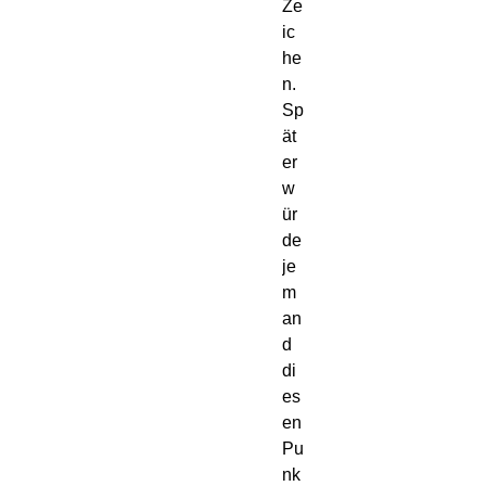
Ze
ic
he
n.
Sp
ät
er 
w
ür
de 
je
m
an
d 
di
es
en 
Pu
nk