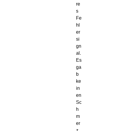
re
s 
Fe
hl
er
si
gn
al.
Es 
ga
b 
ke
in
en 
Sc
h
m
er
z. 