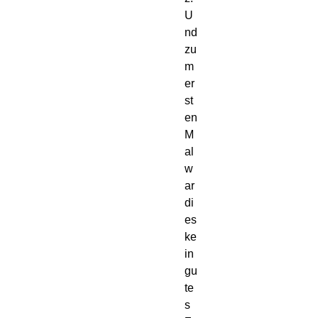
U
nd 
zu
m 
er
st
en 
M
al 
w
ar 
di
es 
ke
in 
gu
te
s 