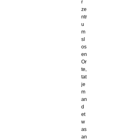
r 
ze
ntr
u
m
sl
os
en 
Or
te, 
tat 
je
m
an
d 
et
w
as 
an