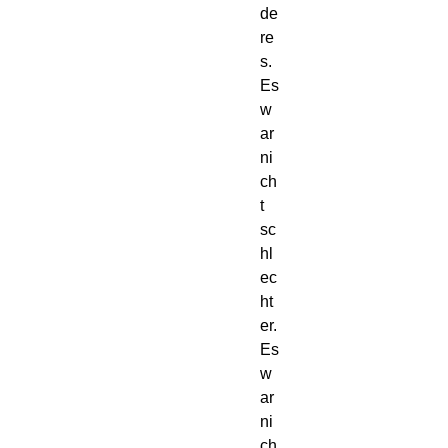
de
re
s.
Es 
w
ar 
ni
ch
t 
sc
hl
ec
ht
er. 
Es 
w
ar 
ni
ch