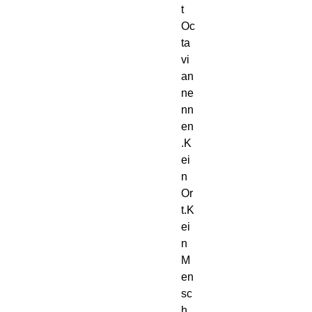
t 
Oc
ta
vi
an 
ne
nn
en
.K
ei
n 
Or
t.K
ei
n 
M
en
sc
h.