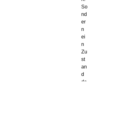
So
nd
er
n 
ei
n 
Zu
st
an
d 
de
s 
ab
so
lut
en 
Zu
gz