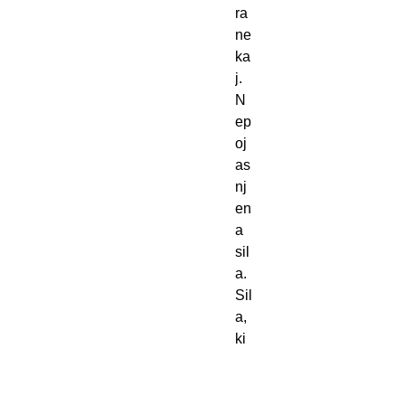
ra
ne
ka
j.
N
ep
oj
as
nj
en
a
sil
a.
Sil
a,
ki
la
hk
o