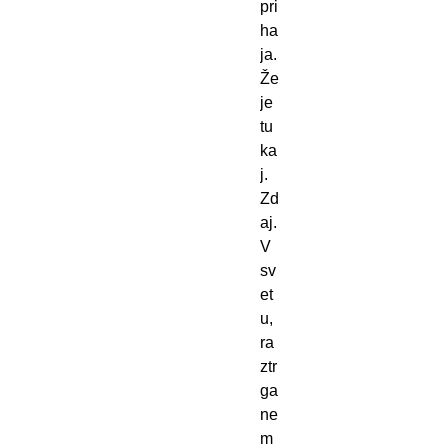
pri
ha
ja.
Že
je
tu
ka
j.
Zd
aj.
V
sv
et
u,
ra
ztr
ga
ne
m