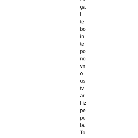
ga
l
te
bo
in
te
po
no
vn
o
us
tv
ari
l iz
pe
pe
la.
To