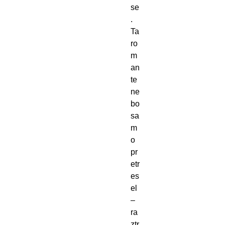
se
.
Ta
ro
m
an
te
ne
bo
sa
m
o
pr
etr
es
el
–
ra
ztr