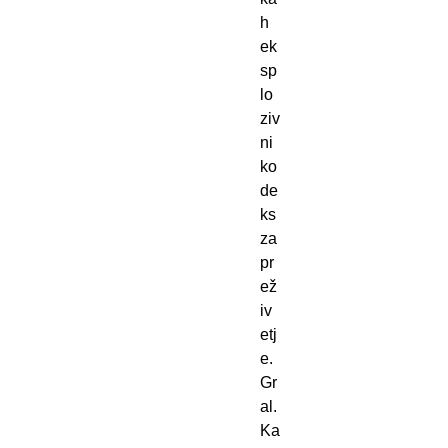
h
ek
sp
lo
ziv
ni
ko
de
ks
za
pr
ež
iv
etj
e.
Gr
al.
Ka