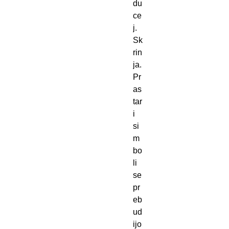
du
ce
j.
Sk
rin
ja.
Pr
as
tar
i
si
m
bo
li
se
pr
eb
ud
ijo