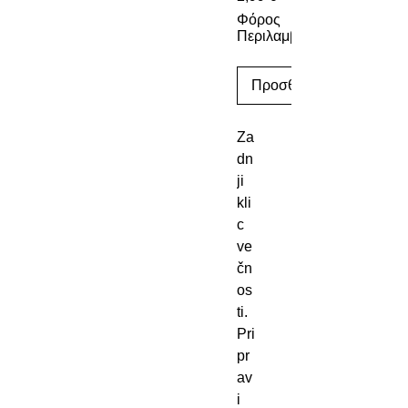
Φόρος
Περιλαμβάνεται
Προσθήκη στο καλάθι
Za
dn
ji
kli
c
ve
čn
os
ti.
Pri
pr
av
i