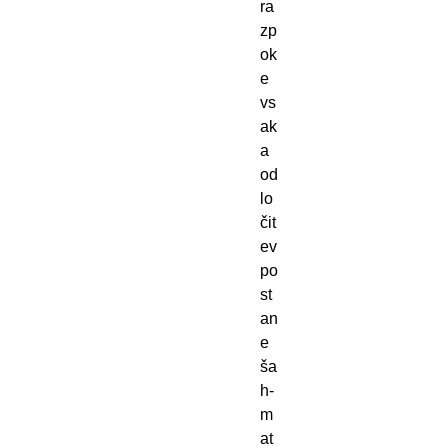
ra
zp
ok
e
vs
ak
a
od
lo
čit
ev
po
st
an
e
ša
h-
m
at