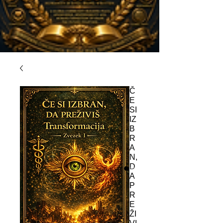
Č
E
SI
IZ
B
R
A
N,
D
A
P
R
E
ŽI