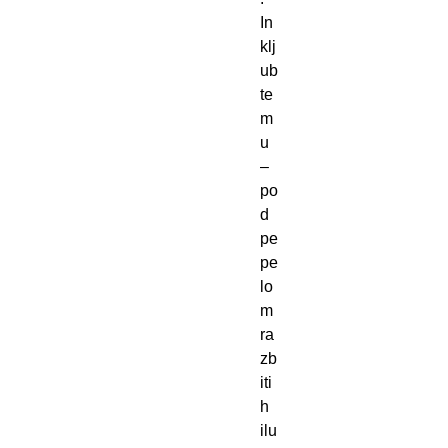
In
klj
ub
te
m
u
–
po
d
pe
pe
lo
m
ra
zb
iti
h
ilu