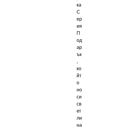
ка 
С
ер
ия

П
од
ар
ък
, 
ко
йт
о 
но
си 
св
ет
ли
на