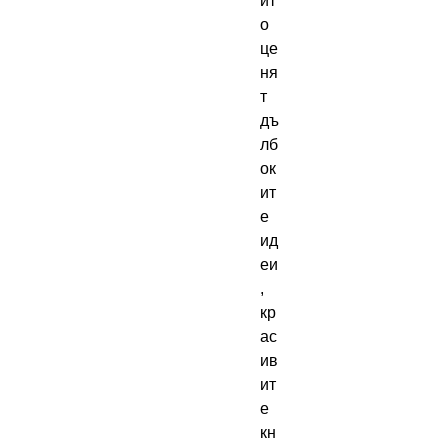
ит
о 
це
ня
т 
дъ
лб
ок
ит
е 
ид
еи
, 
кр
ас
ив
ит
е 
кн