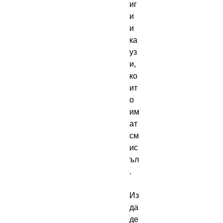
иг
и 
и 
ка
уз
и, 
ко
ит
о 
им
ат 
см
ис
ъл
.

Из
да
де