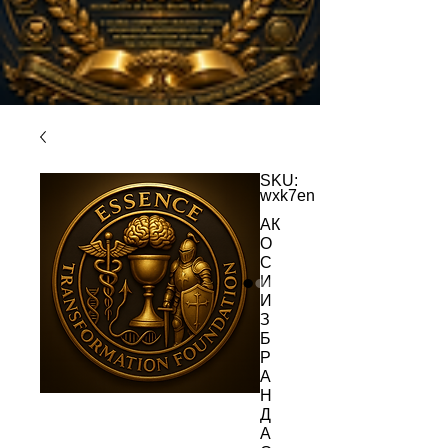
SKU:
wxk7en
АК
О
С
И
И
З
Б
Р
А
Н
Д
А