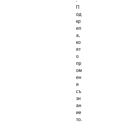
. 
П
од
кр
еп
а, 
ко
ят
о 
пр
ом
ен
я 
съ
зн
ан
ие
то.
