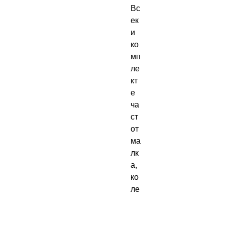
Вс
ек
и 
ко
мп
ле
кт 
е 
ча
ст 
от 
ма
лк
а, 
ко
ле
кц
ио