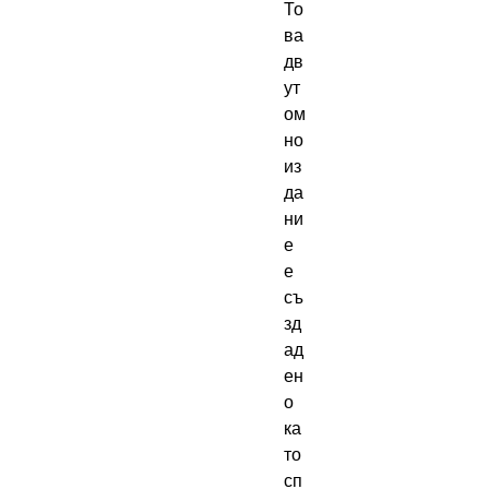
То
ва 
дв
ут
ом
но 
из
да
ни
е 
е 
съ
зд
ад
ен
о 
ка
то 
сп