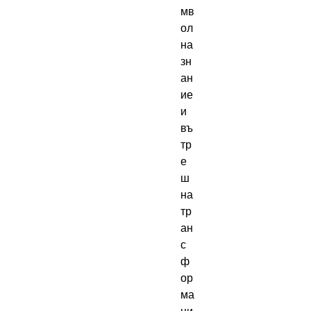
мв
ол 
на 
зн
ан
ие 
и 
въ
тр
е
ш
на 
тр
ан
с
ф
ор
ма