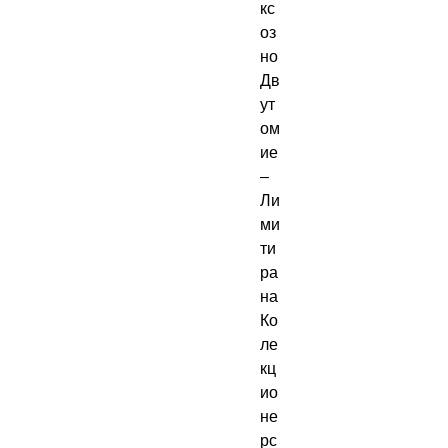
кс
оз
но 
Дв
ут
ом
ие 
– 
Ли
ми
ти
ра
на 
Ко
ле
кц
ио
не
рс