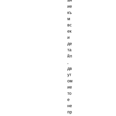
ан
ие 
къ
м 
вс
ек
и 
де
та
йл
, 
дв
ут
ом
ие
то 
е 
не 
пр