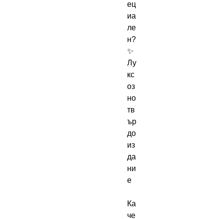
ец
иа
ле
н?

✨ 
Лу
кс
оз
но 
тв
ър
до 
из
да
ни
е

Ка
че