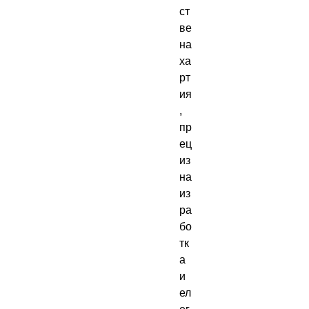
ст
ве
на 
ха
рт
ия
, 
пр
ец
из
на 
из
ра
бо
тк
а 
и 
ел