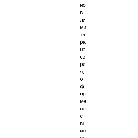
но 
в 
ли
ми
ти
ра
на 
се
ри
я, 
о
ф
ор
ме
но 
с 
вн
им