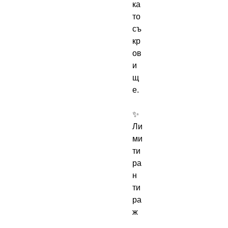
ка
то 
съ
кр
ов
и
щ
е.

✨ 
Ли
ми
ти
ра
н 
ти
ра
ж
