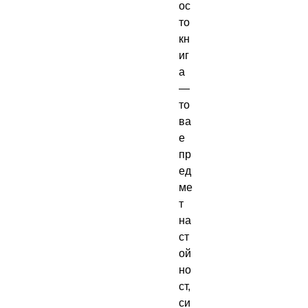
ос
то 
кн
иг
а 
— 
то
ва 
е 
пр
ед
ме
т 
на 
ст
ой
но
ст, 
си