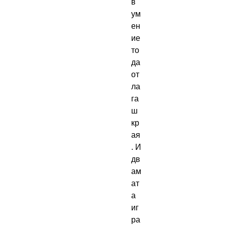
в
ум
ен
ие
то
да
от
ла
га
ш
кр
ая
. И
дв
ам
ат
а
иг
ра