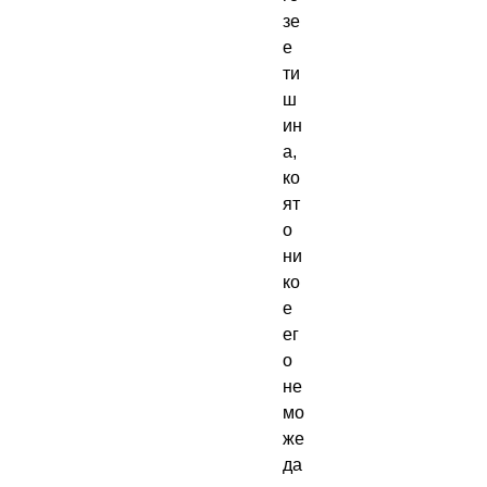
зе
е
ти
ш
ин
а,
ко
ят
о
ни
ко
е
ег
о
не
мо
же
да