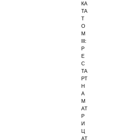
КА
ТА
Т
О
М
III:
Р
Е
С
ТА
РТ
Н
А
М
АТ
Р
И
Ц
АТ