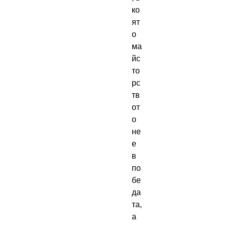
ко
ят
о
ма
йс
то
рс
тв
от
о
не
е
в
по
бе
да
та,
а