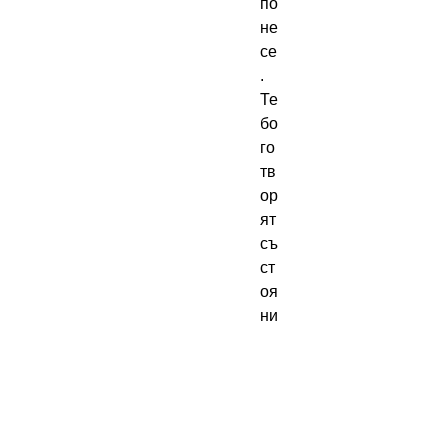
по
не
се
.
Те
бо
го
тв
ор
ят
съ
ст
оя
ни
ет
о
на
цу
нг