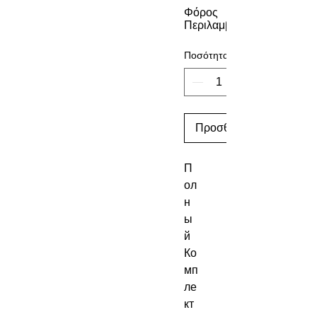
Φόρος
Περιλαμβάνεται
Ποσότητα
Προσθήκη στο καλάθι
П
ол
н
ы
й 
Ко
мп
ле
кт 