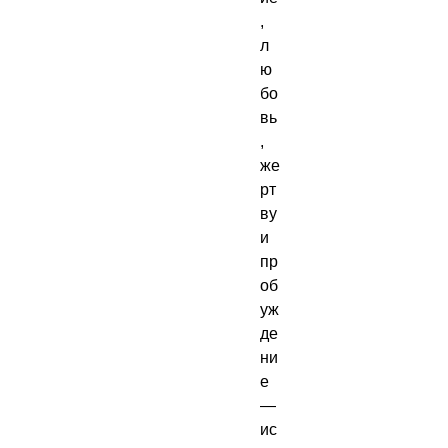
, 
л
ю
бо
вь
, 
же
рт
ву 
и 
пр
об
уж
де
ни
е 
— 
ис