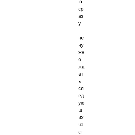
ю 
ср
аз
у 
— 
не 
ну
жн
о 
жд
ат
ь 
сл
ед
ую
щ
их 
ча
ст