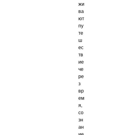
жи
ва
ют 
пу
те
ш
ес
тв
ие 
че
ре
з 
вр
ем
я, 
со
зн
ан
ие