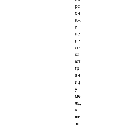
рс
он
аж
и 
пе
ре
се
ка
ют 
гр
ан
иц
у 
ме
жд
у 
жи
зн