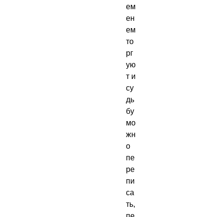
ем
ен
ем 
то
рг
ую
т и 
су
дь
бу 
мо
жн
о 
пе
ре
пи
са
ть, 
пе