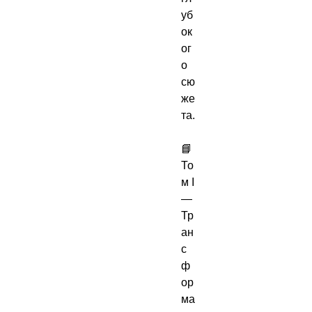
уб
ок
ог
о 
сю
же
та.

📘 
То
м I 
— 
Тр
ан
с
ф
ор
ма