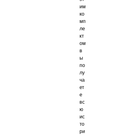
им 
ко
мп
ле
кт
ом 
в
ы 
по
лу
ча
ет
е 
вс
ю 
ис
то
ри