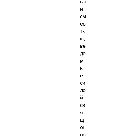
ью 
и 
см
ер
ть
ю, 
ве
до
м
ы
е 
си
ло
й 
св
я
щ
ен
но