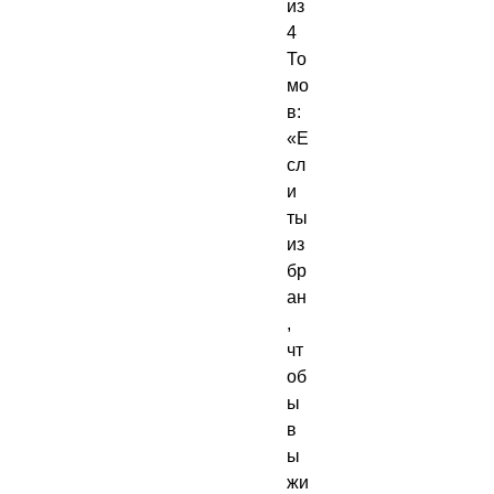
из 
4 
То
мо
в: 
«Е
сл
и 
ты 
из
бр
ан
, 
чт
об
ы 
в
ы
жи