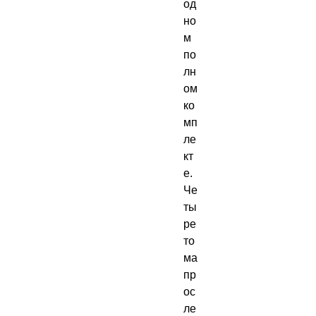
од
но
м 
по
лн
ом 
ко
мп
ле
кт
е.

Че
ты
ре 
то
ма 
пр
ос
ле