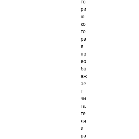
то
ри
ю, 
ко
то
ра
я 
пр
ео
бр
аж
ае
т 
чи
та
те
ля 
и 
ра