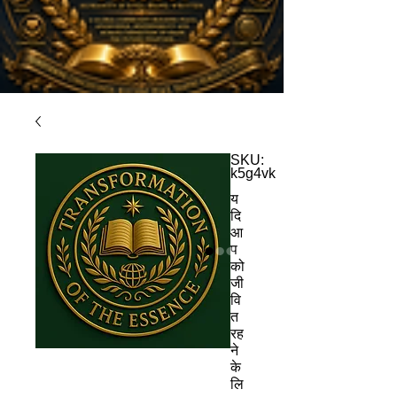
SKU:
k5g4vk
य
दि
आ
प
को
जी
वि
त
रह
ने
के
लि