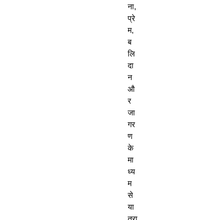
ना, 
प्रे
म, 
ब
लि
दा
न 
औ
र 
जा
गर
ण 
के 
मा
ध्य
म 
से 
या
त्रा 