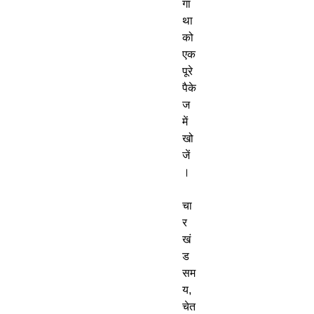
गा
था 
को 
एक 
पूरे 
पैके
ज 
में 
खो
जें
।

चा
र 
खं
ड 
सम
य, 
चेत