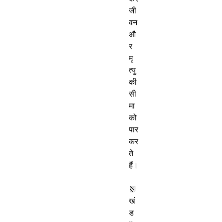
जी
वन 
औ
र 
मृ
त्यु 
की 
सी
मा 
को 
पार 
कर
ते 
हैं।

📗 
खं
ड 