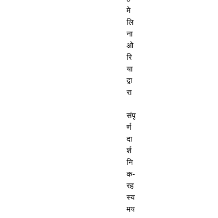
मे
लि
ना 
ओ
रि
या 
द्वा
रा

संपू
र्ण 
दा
र्श
नि
क-
रह
स्य
मय 