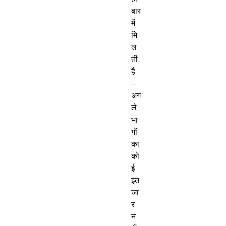
बार 
में 
मि
ल
ती 
है 
– 
अग
ले 
भा
गों 
का 
को
ई 
इंत
जा
र 
न