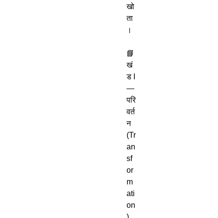
खो
ता
।

📘 
खं
ड I 
— 
परि
वर्त
न 
(Tr
an
sf
or
m
ati
on
)
