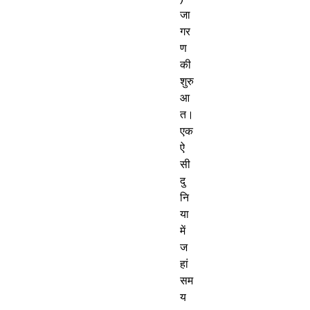
जा
गर
ण 
की 
शुरु
आ
त। 
एक 
ऐ
सी 
दु
नि
या 
में 
ज
हां 
सम
य 