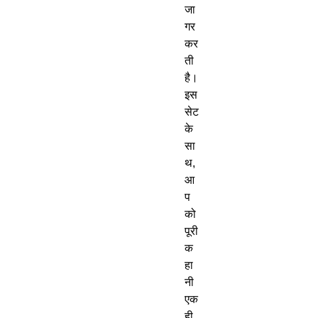
जा
गर 
कर
ती 
है। 
इस 
सेट 
के 
सा
थ, 
आ
प
को 
पूरी 
क
हा
नी 
एक 
ही 