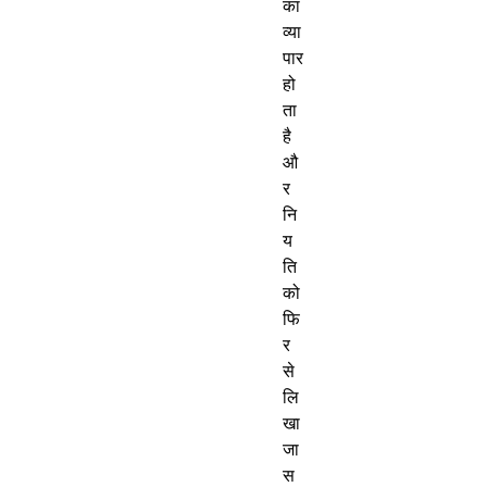
का 
व्या
पार 
हो
ता 
है 
औ
र 
नि
य
ति 
को 
फि
र 
से 
लि
खा 
जा 
स