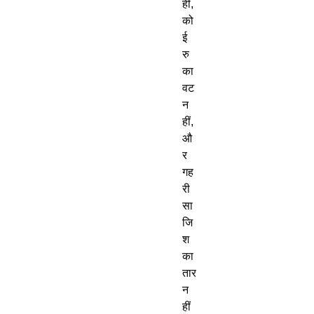
हीं, 
को
ई 
रु
का
वट 
न
हीं, 
औ
र 
गह
री 
सा
जि
श 
का 
तार 
न
हीं 