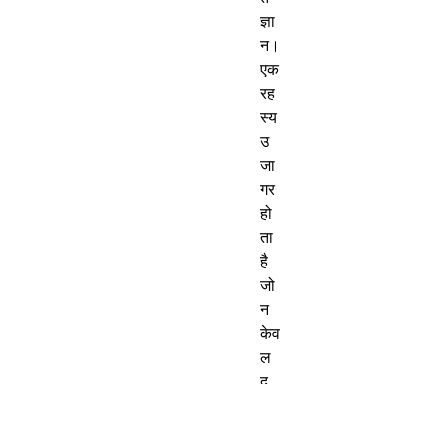
ज्ञा
न। 
एक 
रह
स्य 
उ
जा
गर 
हो
ता 
है 
जो 
न 
केव
ल 
दु
नि
या 