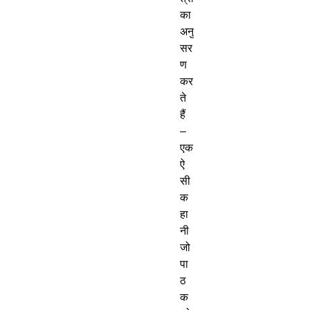
का 
अनु
सर
ण 
कर
ते 
हैं 
– 
एक 
ऐ
सी 
क
हा
नी 
जो 
पा
ठ
क 