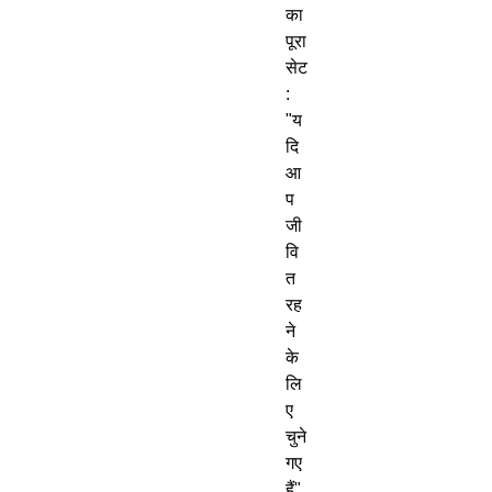
का 
पूरा 
सेट
: 
"य
दि 
आ
प 
जी
वि
त 
रह
ने 
के 
लि
ए 
चुने 
गए 
हैं"
