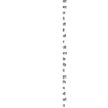
को 
बद
ल 
दे
ती 
है 
औ
र 
जी
वन 
के 
छि
पे 
हुए 
नि
य
मों 
को 
उ