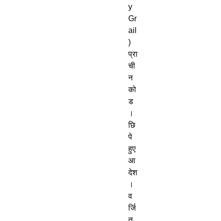
y 
Gr
ail
)

प्रा
ची
न 
को
ड
। 
छि
पे 
हुए 
आ
देश
। 
व
र्जि
त 