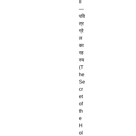
II 
— 
पवि
त्र 
ग्रे
ल 
का 
रह
स्य 
(T
he 
Se
cr
et 
of 
th
e 
H
ol