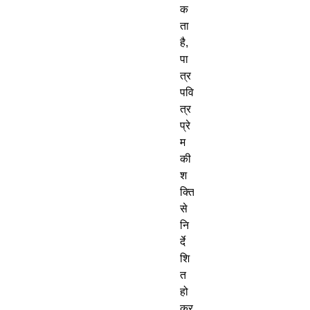
क
ता 
है, 
पा
त्र 
पवि
त्र 
प्रे
म 
की 
श
क्ति 
से 
नि
र्दे
शि
त 
हो
कर 