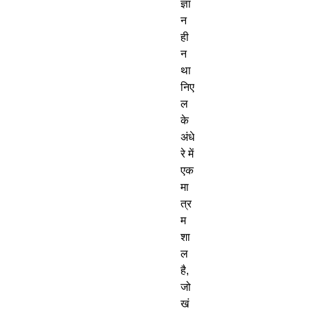
ज्ञा
न
ही
न
था
निए
ल
के
अंधे
रे
में
एक
मा
त्र
म
शा
ल
है
,
जो
खं