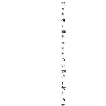
पर
ख
ने
औ
र
राह
दि
खा
ने
के
लि
ए।
उस
की
दृ
ष्टि
मे
लि
ना