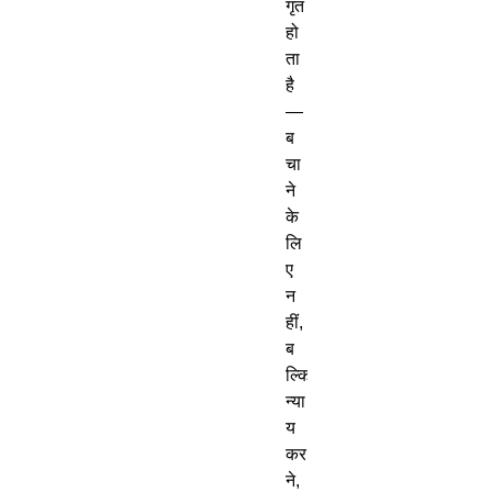
गृत
हो
ता
है
—
ब
चा
ने
के
लि
ए
न
हीं
,
ब
ल्कि
न्या
य
कर
ने
,