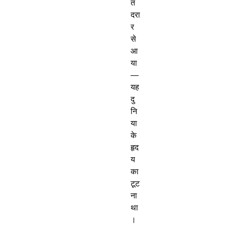
त
दरा
र
से
आ
या
—
यह
दु
नि
या
के
हृद
य
का
टूट
ना
था
।