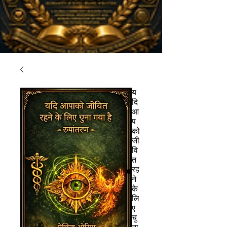
य
दि
आ
प
को
जी
वि
त
रह
ने
के
लि
ए
चु