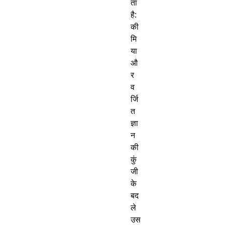
ता
है
:
की
मि
या
औ
र
व
र्जि
त
ज्ञा
न
की
कुं
जी
के
बद
ले
उस