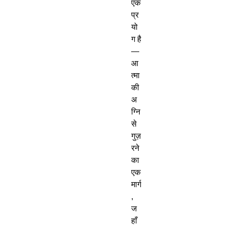
एक
प्र
यो
ग
है
—
आ
त्मा
की
अ
ग्नि
से
गुज़
रने
का
एक
मार्ग
,
ज
हाँ