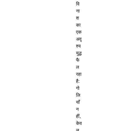
वि
ना
श
का
एक
अदृ
श्य
युद्ध
फै
ल
रहा
है
:
गो
लि
याँ
न
हीं
,
केव
ल