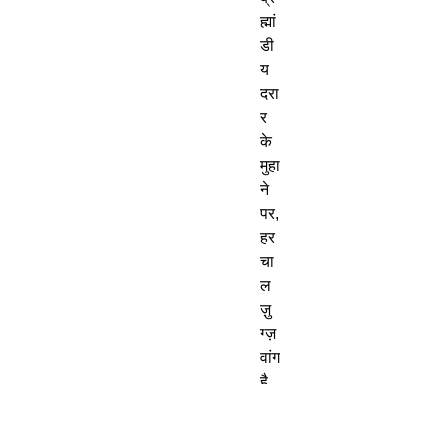
ह्मां
डी
य
दरा
र
के
मुहा
ने
पर
,
हर
चा
ल
ज़ु
ग्ज़
वांग
है
—
एक