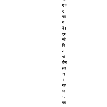
एक
तू
फ़ा
न
है।
एक
जी
वि
त
पो
र्टल
(
द्वा
र
)
।
यह
भा
ग्य
का