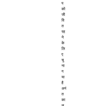
प
को
जी
वि
त
रह
ने
के
लि
ए
चु
ना
ग
या
है
अनं
त
का
ल