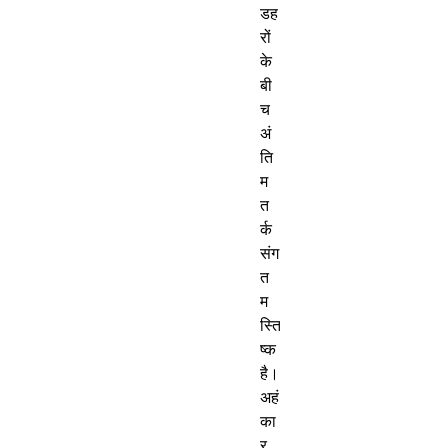
डह
रों
के
बी
च
अं
ति
म
त
र्क
संग
त
म
स्ति
ष्क
है।
अहं
का
र