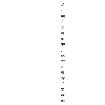
औ
र
भय
से
अं
धा
हो
कर
,
वह
एक
भ
या
वह
सौ
दा
पेश
कर