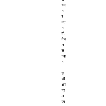
स्क्री
न
;
र
क्त
न
हीं
,
केव
ल
स
न्ना
टा
।
उ
सी
क्षण
ग्रे
ल
जा