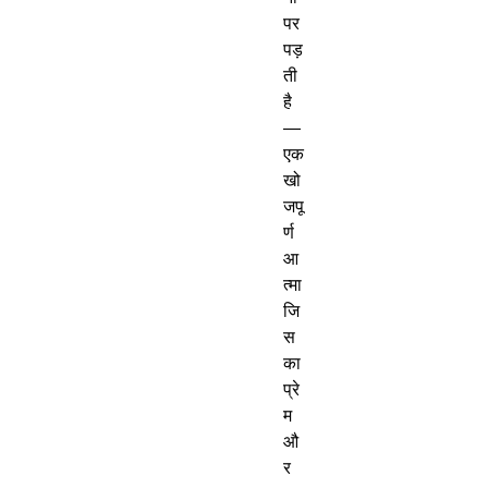
पर
पड़
ती
है
—
एक
खो
जपू
र्ण
आ
त्मा
जि
स
का
प्रे
म
औ
र