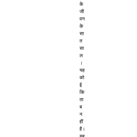
के
जी
वन
के
सा
त
सा
ल
।
यह
को
ई
कि
ता
ब
न
हीं
है।
यह