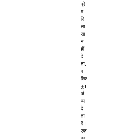
प्रे
म
दि
ला
सा
न
हीं
दे
ता
,
ब
ल्कि
पुन
र्ज
न्म
दे
ता
है।
एक
ब्र