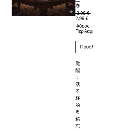
二
卷
Κανονική τιμή
 3,99 € 
Τιμή Έκπτωσης
2,99 €
Φόρος
Περιλαμβάνεται
Προσθήκη στο καλάθι
觉
醒
：
活
圣
杯
的
奥
秘
忘