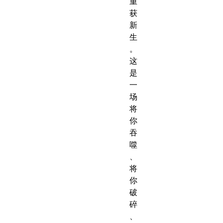
重
获
新
生
。
这
是
一
场
将
你
吞
噬
、
将
你
破
碎
、