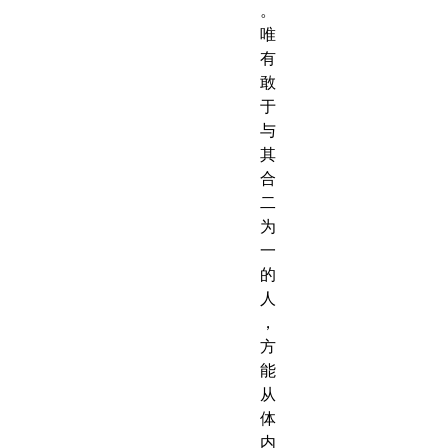
。
唯
有
敢
于
与
其
合
二
为
一
的
人
，
方
能
从
体
内