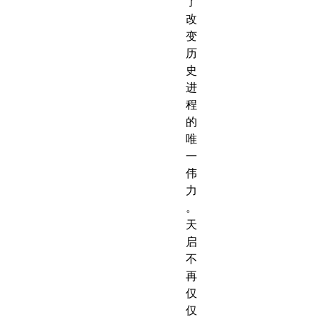
了
改
变
历
史
进
程
的
唯
一
伟
力
。
天
启
不
再
仅
仅