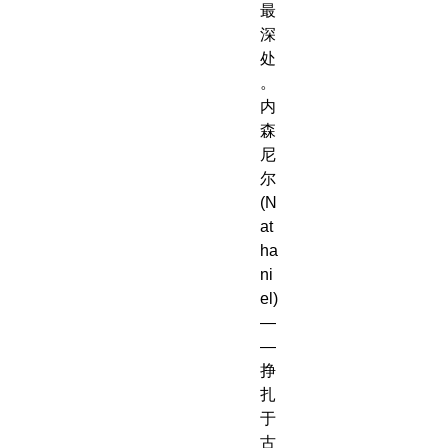
最
深
处
。
内
森
尼
尔
(N
at
ha
ni
el)
—
—
挣
扎
于
古