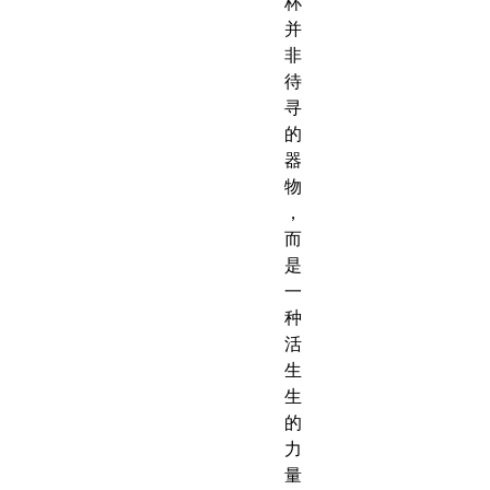
杯
并
非
待
寻
的
器
物
，
而
是
一
种
活
生
生
的
力
量