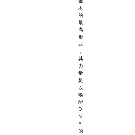
金
术
的
最
高
形
式
，
其
力
量
足
以
唤
醒
D
N
A
的