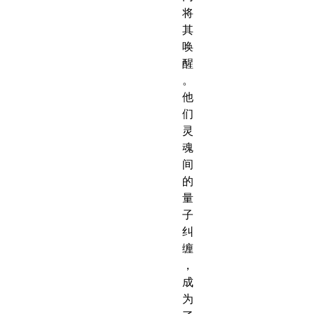
将
其
唤
醒
。
他
们
灵
魂
间
的
量
子
纠
缠
，
成
为