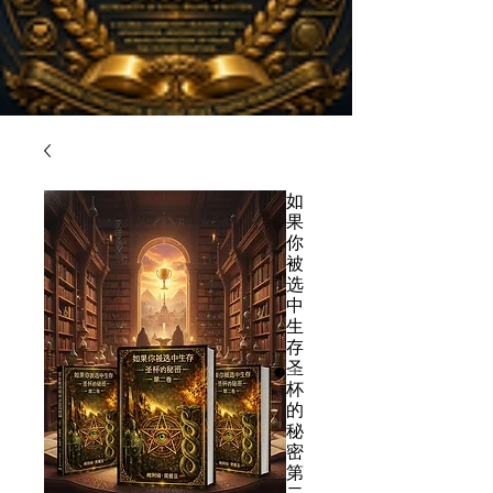
如
果
你
被
选
中
生
存
圣
杯
的
秘
密
第