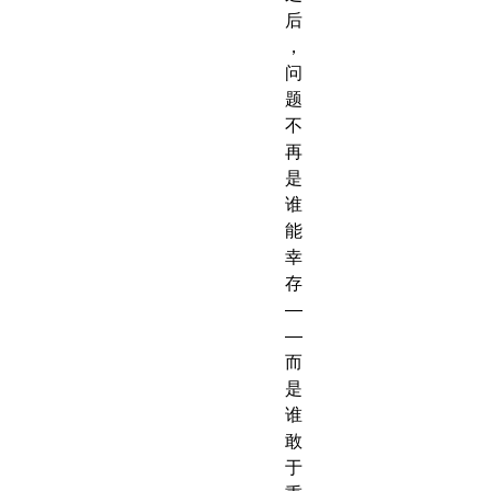
后
，
问
题
不
再
是
谁
能
幸
存
—
—
而
是
谁
敢
于