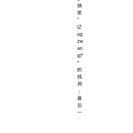
抽
签
”
(Z
ug
zw
an
g)*
*
的
残
局
：
最
后
一
着
，