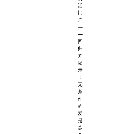
活
门
户
—
—
回
归
并
揭
示
：
无
条
件
的
爱
是
炼