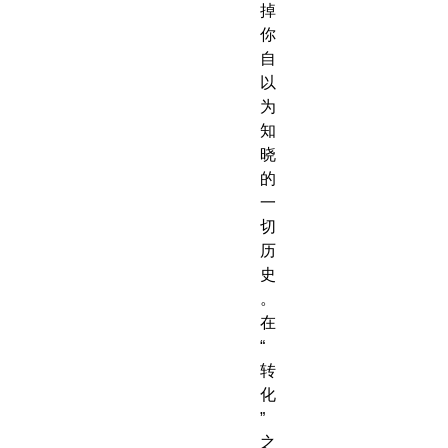
掉
你
自
以
为
知
晓
的
一
切
历
史
。
在
“
转
化
”
之