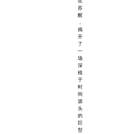
在
苏
醒
，
揭
开
了
一
场
深
植
于
时
间
源
头
的
巨
型