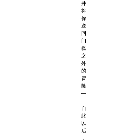
并
将
你
送
回
门
槛
之
外
的
冒
险
—
—
自
此
以
后
，