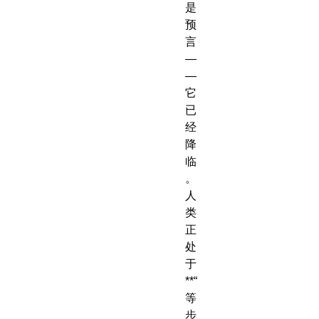
是
预
言
—
—
它
已
经
降
临
。
人
类
正
处
于
**“
等
步