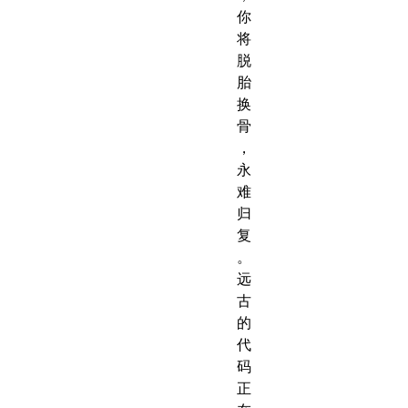
你
将
脱
胎
换
骨
，
永
难
归
复
。
远
古
的
代
码
正