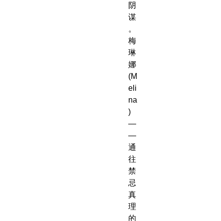
阴
谋
。
梅
琳
娜
(M
eli
na
)
—
—
通
往
禁
忌
真
理
的