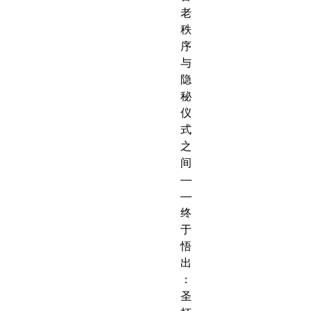
老
秩
序
与
隐
秘
仪
式
之
间
—
—
终
于
悟
出
：
圣