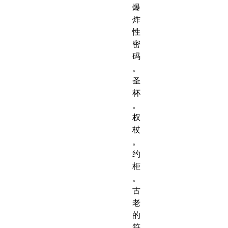
爆
炸
性
密
码
。
圣
杯
。
权
杖
。
约
柜
。
古
老
的
符