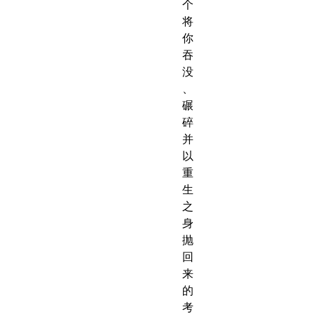
个
将
你
吞
没
、
碾
碎
并
以
重
生
之
身
抛
回
来
的
考