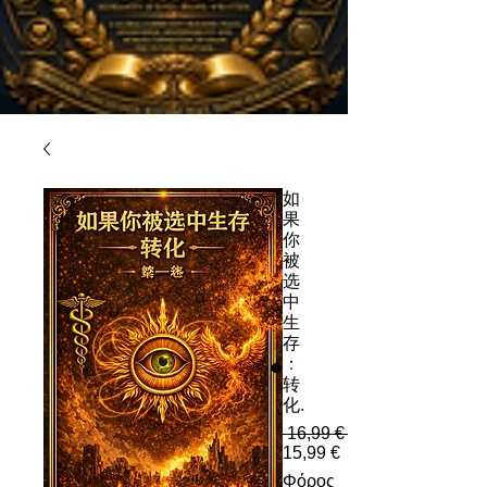
如
果
你
被
选
中
生
存
：
转
化.
 16,99 € 
Τιμή Έκπτωσης
15,99 €
Φόρος