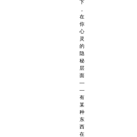
下
，
在
你
心
灵
的
隐
秘
层
面
—
—
有
某
种
东
西
在