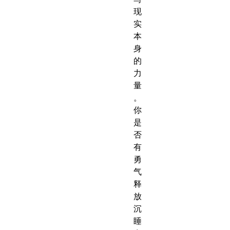
现
实
本
身
的
力
量
。
你
是
否
有
勇
气
释
放
沉
睡