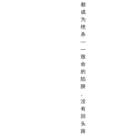
都
成
为
绝
杀
—
—
致
命
的
陷
阱
。
没
有
回
头
路
。