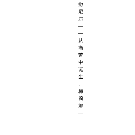
撒
尼
尔
—
—
从
痛
苦
中
诞
生
。
梅
莉
娜
—
—
终
结