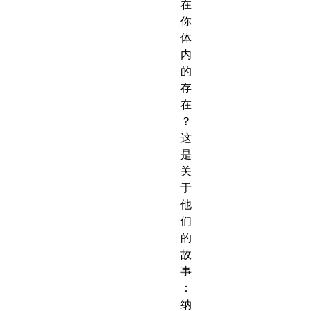
在
你
体
内
的
存
在
？
这
是
关
于
他
们
的
故
事
：
纳