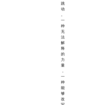
跳
动
。
一
种
无
法
解
释
的
力
量
，
一
种
能
够
改
写