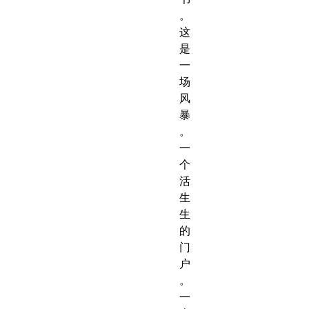
。
这
是
一
场
风
暴
。
一
个
活
生
生
的
门
户
。
一