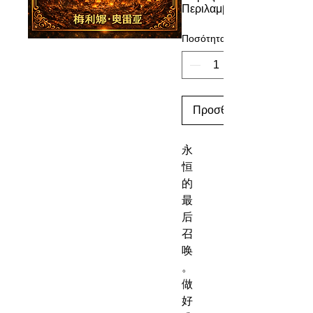
Περιλαμβάνεται
Ποσότητα
Προσθήκη στο καλάθι
永
恒
的
最
后
召
唤
。
做
好