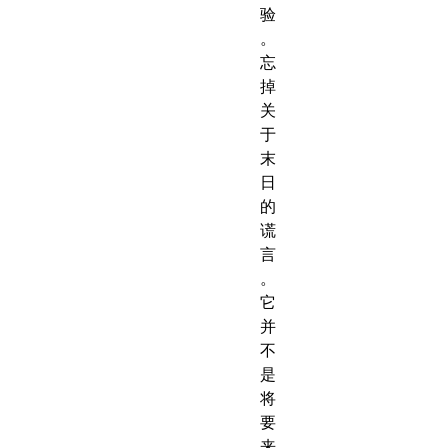
验
。
忘
掉
关
于
末
日
的
谎
言
。
它
并
不
是
将
要
来