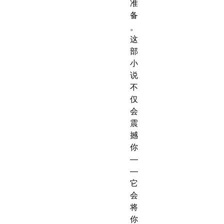
准
备
。
这
部
小
说
不
仅
会
震
撼
你
—
—
它
会
将
你