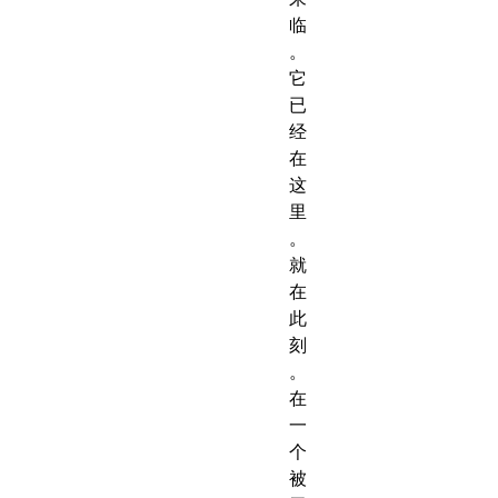
临
。
它
已
经
在
这
里
。
就
在
此
刻
。
在
一
个
被