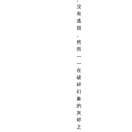
没
有
逃
脱
。
然
而
—
—
在
破
碎
幻
象
的
灰
烬
之