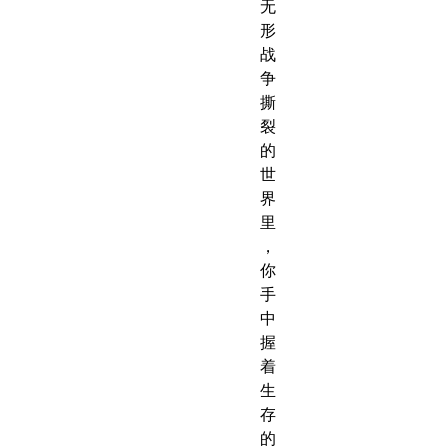
无
形
战
争
撕
裂
的
世
界
里
，
你
手
中
握
着
生
存
的