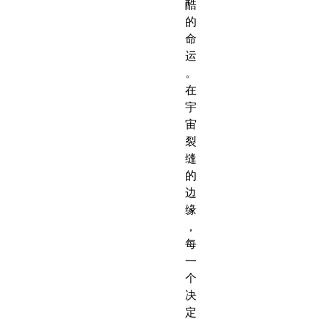
酷
的
命
运
。
在
宇
宙
裂
缝
的
边
缘
，
每
一
个
决
定