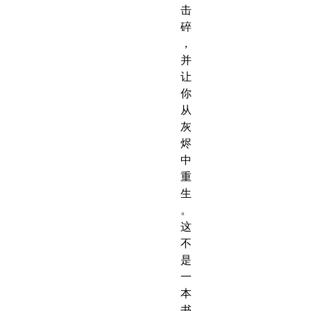
击
碎
，
并
让
你
从
灰
烬
中
重
生
。
这
不
是
一
本
书