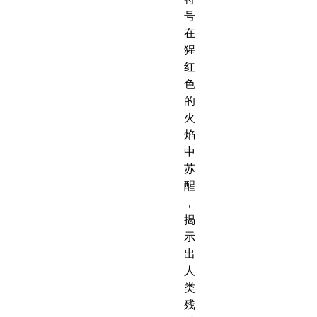
号
在
猩
红
色
的
火
焰
中
苏
醒
，
揭
示
出
人
类
残