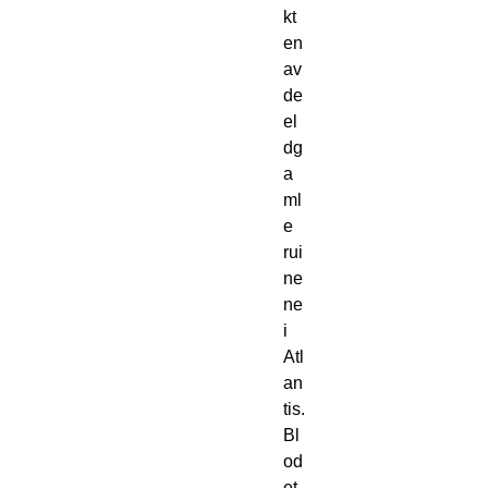
kt
en 
av 
de 
el
dg
a
ml
e 
rui
ne
ne 
i 
Atl
an
tis. 
Bl
od
et 