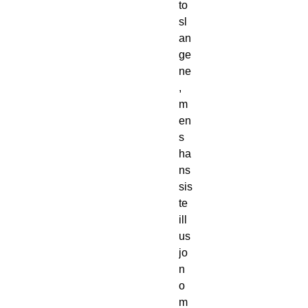
to 
sl
an
ge
ne
, 
m
en
s 
ha
ns 
sis
te 
ill
us
jo
n 
o
m 