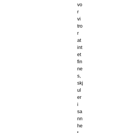
vo
r 
vi 
tro
r 
at 
int
et 
fin
ne
s, 
skj
ul
er 
i 
sa
nn
he
t 