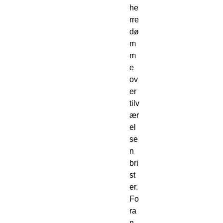
he
rre
dø
m
m
e 
ov
er 
tilv
ær
el
se
n 
bri
st
er. 
Fo
ra
n 