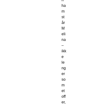
ha
m 
st
år 
M
eli
na 
– 
ikk
e 
le
ng
er 
so
m 
et 
off
er, 