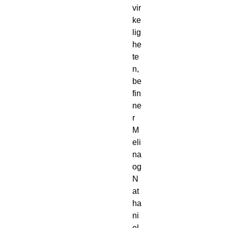
vir
ke
lig
he
te
n, 
be
fin
ne
r 
M
eli
na 
og 
N
at
ha
ni
el 