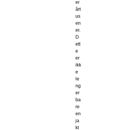
er 
årt
us
en
er. 
D
ett
e 
er 
ikk
e 
le
ng
er 
ba
re 
en 
ja
kt 