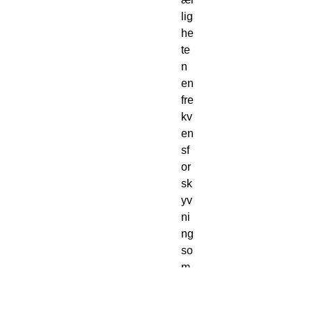
lig
he
te
n 
en 
fre
kv
en
sf
or
sk
yv
ni
ng 
so
m 
riv
er 