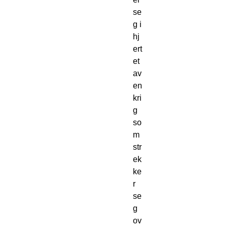
se
g i 
hj
ert
et 
av 
en 
kri
g 
so
m 
str
ek
ke
r 
se
g 
ov