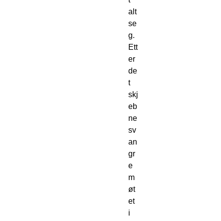
alt 
se
g.
Ett
er 
de
t 
skj
eb
ne
sv
an
gr
e 
m
øt
et 
i 