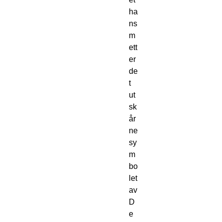
ha
ns 
m
ett
er 
de
t 
ut
sk
år
ne 
sy
m
bo
let 
av 
D
e 