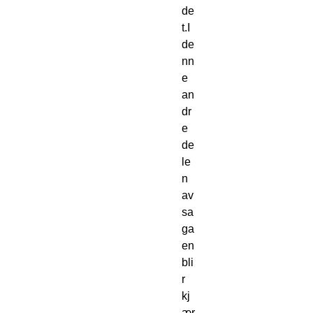
de
t.I 
de
nn
e 
an
dr
e 
de
le
n 
av 
sa
ga
en 
bli
r 
kj
ær