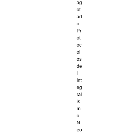
ag
ot
ad
o.
Pr
ot
oc
ol
os
de
l
Int
eg
ral
is
m
o
N
eo