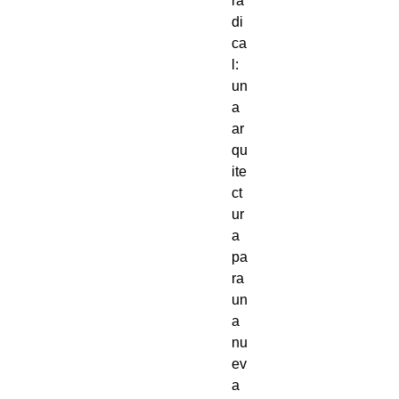
ra
di
ca
l:
un
a
ar
qu
ite
ct
ur
a
pa
ra
un
a
nu
ev
a