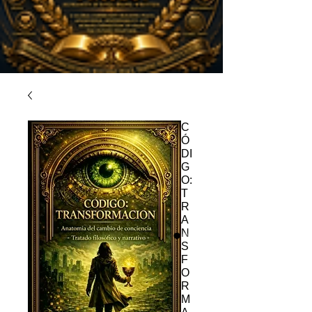
C
Ó
DI
G
O:
T
R
A
N
S
F
O
R
M