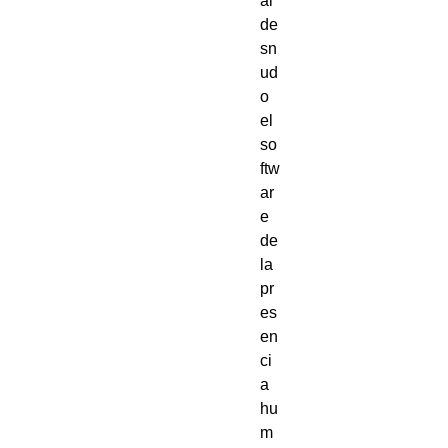
al
de
sn
ud
o
el
so
ftw
ar
e
de
la
pr
es
en
ci
a
hu
m