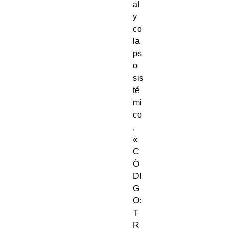
al
y
co
la
ps
o
sis
té
mi
co
,
«
C
Ó
DI
G
O:
T
R