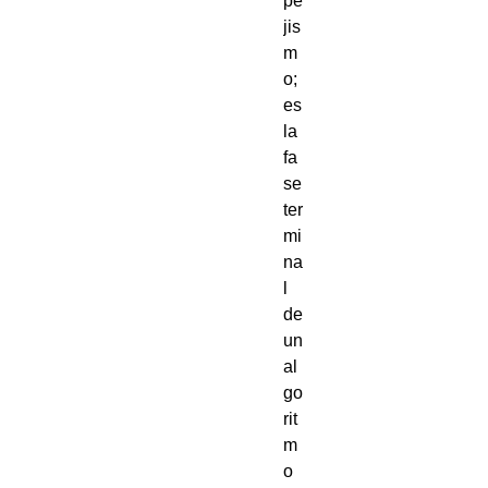
pe
jis
m
o;
es
la
fa
se
ter
mi
na
l
de
un
al
go
rit
m
o