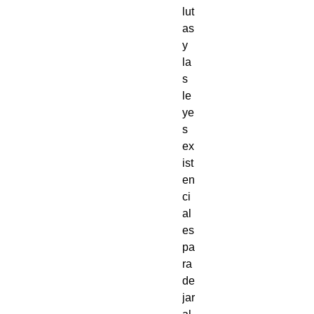
lut
as
y
la
s
le
ye
s
ex
ist
en
ci
al
es
pa
ra
de
jar