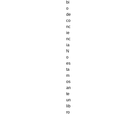
bi
o
de
co
nc
ie
nc
ia
N
o
es
ta
m
os
an
te
un
lib
ro