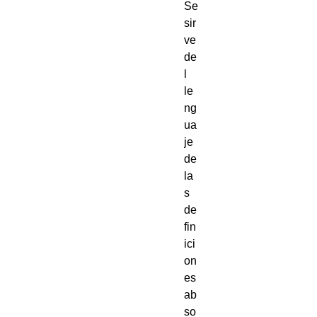
Se
sir
ve
de
l
le
ng
ua
je
de
la
s
de
fin
ici
on
es
ab
so