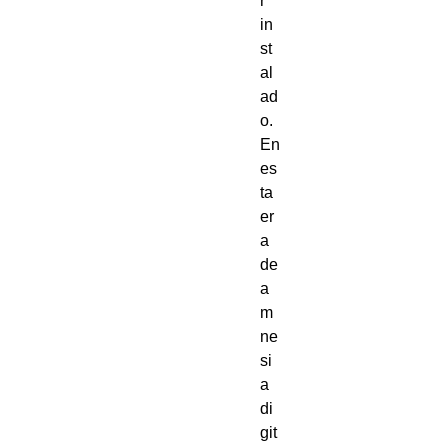
r
in
st
al
ad
o.
En
es
ta
er
a
de
a
m
ne
si
a
di
git