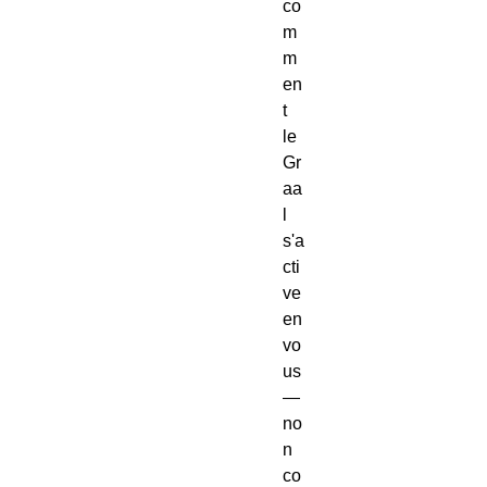
co
m
m
en
t
le
Gr
aa
l
s'a
cti
ve
en
vo
us
—
no
n
co