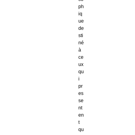
ph
iq
ue
de
sti
né
à
ce
ux
qu
i
pr
es
se
nt
en
t
qu