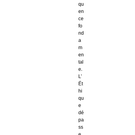
qu
en
ce
fo
nd
a
m
en
tal
e.
L’
Ét
hi
qu
e
dé
pa
ss
e