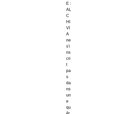
E :
AL
C
HI
VI
A
ne
s'i
ns
cri
t
pa
s
da
ns
un
e
qu
êt