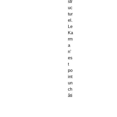
str
uc
tur
el.
Le
Ka
rm
a
n’
es
t
po
int
un
ch
âti
m
en
t