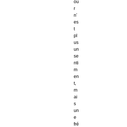
ou
r
n'
es
t
pl
us
un
se
nti
m
en
t,
m
ai
s
un
e
fré