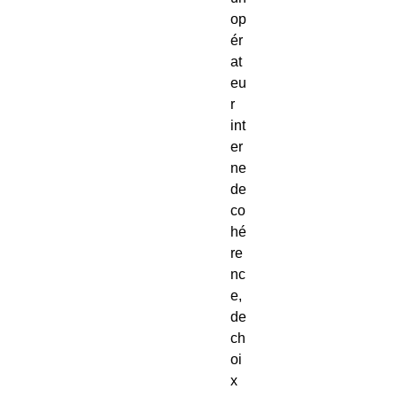
op
ér
at
eu
r
int
er
ne
de
co
hé
re
nc
e,
de
ch
oi
x