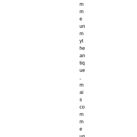
m
m
e
un
m
yt
he
an
tiq
ue
,
m
ai
s
co
m
m
e
un