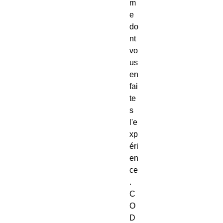
m
e
do
nt
vo
us
en
fai
te
s
l'e
xp
éri
en
ce
.
C
O
D