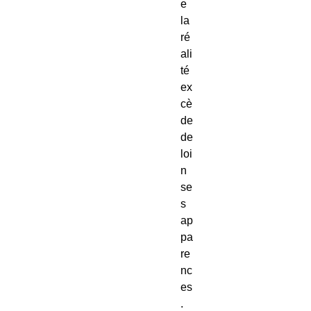
e
la
ré
ali
té
ex
cè
de
de
loi
n
se
s
ap
pa
re
nc
es
.