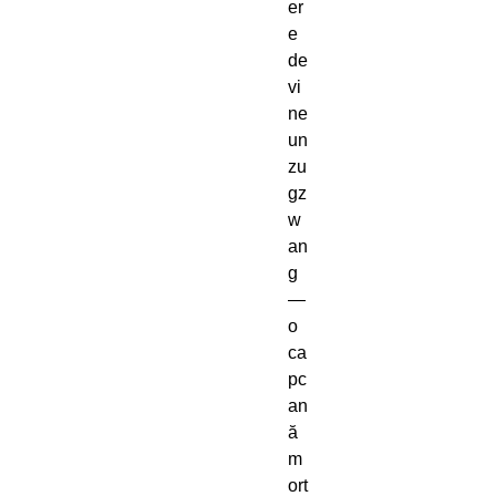
er
e
de
vi
ne
un
zu
gz
w
an
g
—
o
ca
pc
an
ă
m
ort