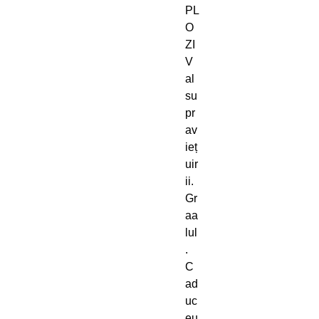
PL
O
ZI
V
al
su
pr
av
ieț
uir
ii.
Gr
aa
lul
.
C
ad
uc
eu