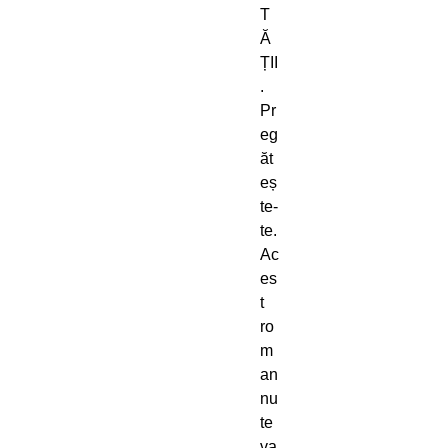
T
Ă
ȚII
.
Pr
eg
ăt
eș
te-
te.
Ac
es
t
ro
m
an
nu
te
va