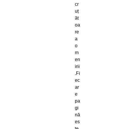
cr
uț
ăt
oa
re
a
o
m
en
irii
.Fi
ec
ar
e
pa
gi
nă
es
te