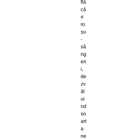
flă
că
ri
ro
șu
-
sâ
ng
eri
i,
de
zv
ăl
ui
nd
so
art
a
ne