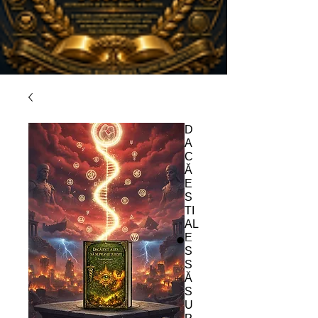
D
A
C
Ă
E
S
TI
AL
E
S
S
Ă
S
U