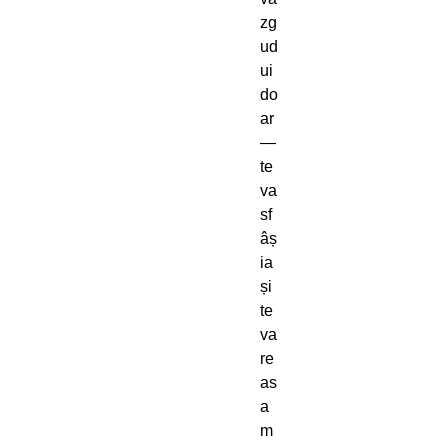
zg
ud
ui
do
ar
—
te
va
sf
âș
ia
și
te
va
re
as
a
m