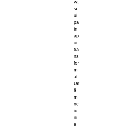
va
sc
ui
pa
în
ap
oi,
tra
ns
for
m
at.
Uit
ă
mi
nc
iu
nil
e