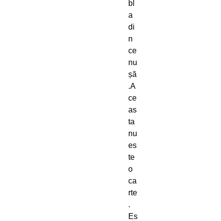
bl
a
di
n
ce
nu
șă
.A
ce
as
ta
nu
es
te
o
ca
rte
.
Es