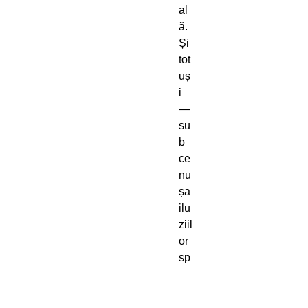
al
ă.
Și
tot
uș
i
—
su
b
ce
nu
șa
ilu
ziil
or
sp
ul
be
rat