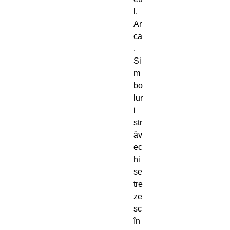
l.
Ar
ca
.
Si
m
bo
lur
i
str
ăv
ec
hi
se
tre
ze
sc
în