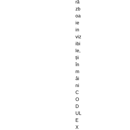
ră
zb
oa
ie
in
viz
ibi
le,
ții
în
m
âi
ni
C
O
D
UL
E
X