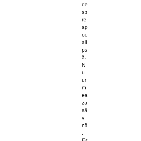
de
sp
re
ap
oc
ali
ps
ă.
N
u
ur
m
ea
ză
să
vi
nă
.
Es