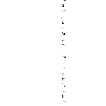
te
de
ja
ai
ci.
Ac
u
m.
Înt
r-o
lu
m
e
sf
âș
iat
ă
de