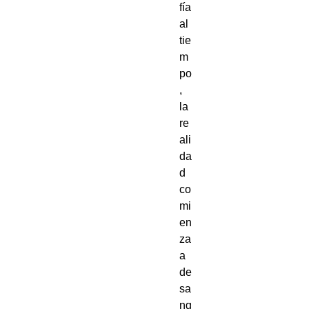
fía
al
tie
m
po
,
la
re
ali
da
d
co
mi
en
za
a
de
sa
ng