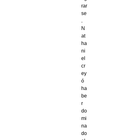
rar
se
.
N
at
ha
ni
el
cr
ey
ó
ha
be
r
do
mi
na
do