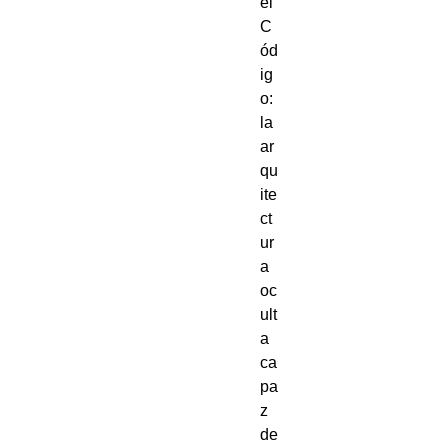
el
C
ód
ig
o:
la
ar
qu
ite
ct
ur
a
oc
ult
a
ca
pa
z
de