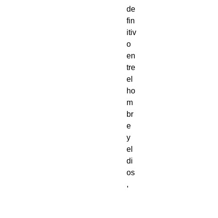
de
fin
itiv
o
en
tre
el
ho
m
br
e
y
el
di
os
,
en
tre