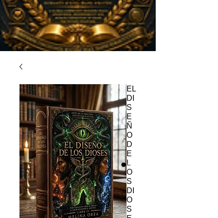
EL
DI
S
E
Ñ
O
D
E
L
O
S
DI
O
S