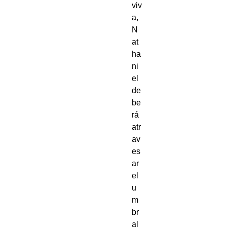
viv
a,
N
at
ha
ni
el
de
be
rá
atr
av
es
ar
el
u
m
br
al