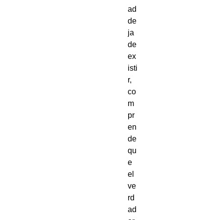
ad
de
ja
de
ex
isti
r,
co
m
pr
en
de
qu
e
el
ve
rd
ad