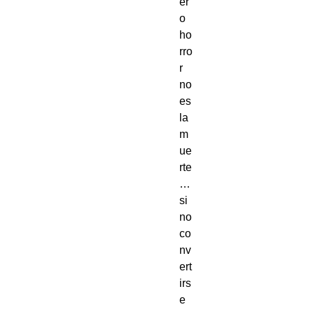
er
o
ho
rro
r
no
es
la
m
ue
rte
…
si
no
co
nv
ert
irs
e