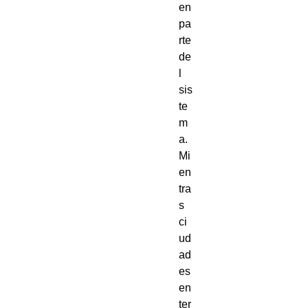
en
pa
rte
de
l
sis
te
m
a.
Mi
en
tra
s
ci
ud
ad
es
en
ter