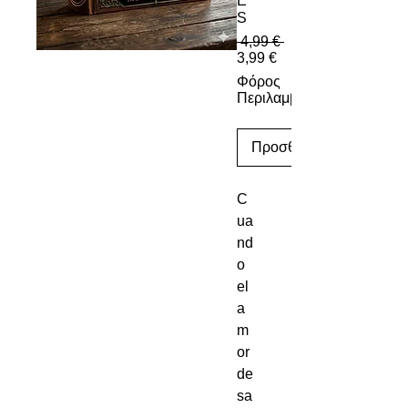
E
S
Κανονική τιμή
 4,99 € 
Τιμή Έκπτωσης
3,99 €
Φόρος
Περιλαμβάνεται
Προσθήκη στο καλάθι
C
ua
nd
o
el
a
m
or
de
sa