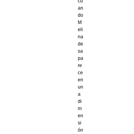
cu
an
do
M
eli
na
de
sa
pa
re
ce
en
un
a
di
m
en
si
ón