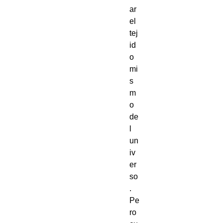
ar
el
tej
id
o
mi
s
m
o
de
l
un
iv
er
so
.
Pe
ro