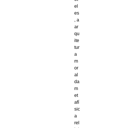
el
es
, a 
ar
qu
ite
tur
a 
m
or
al 
da 
m
et
afí
sic
a 
rel