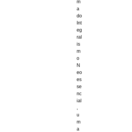
m
a 
do 
Int
eg
ral
is
m
o 
N
eo
es
se
nc
ial
, 
u
m
a 