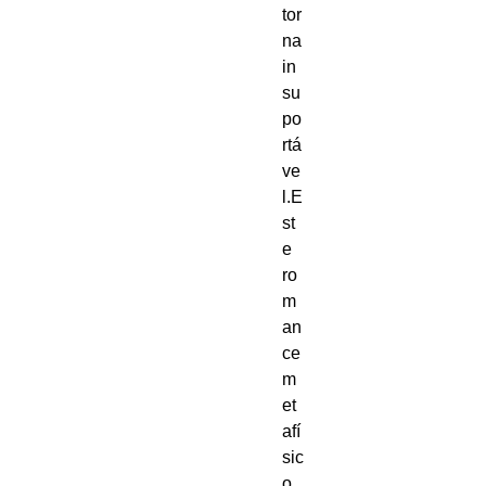
tor
na 
in
su
po
rtá
ve
l.E
st
e 
ro
m
an
ce 
m
et
afí
sic
o 