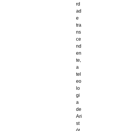
rd
ad
e 
tra
ns
ce
nd
en
te, 
a 
tel
eo
lo
gi
a 
de 
Ari
st
ót