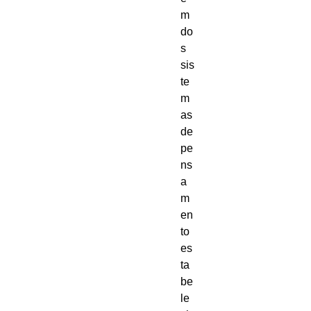
m 
do
s 
sis
te
m
as 
de 
pe
ns
a
m
en
to 
es
ta
be
le