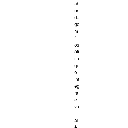
ab
or
da
ge
m 
fil
os
ófi
ca 
qu
e 
int
eg
ra 
e 
va
i 
al
é