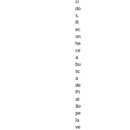
ci
do
s. 
R
ec
on
he
ce 
a 
bu
sc
a 
de 
Pl
at
ão 
pe
la 
ve