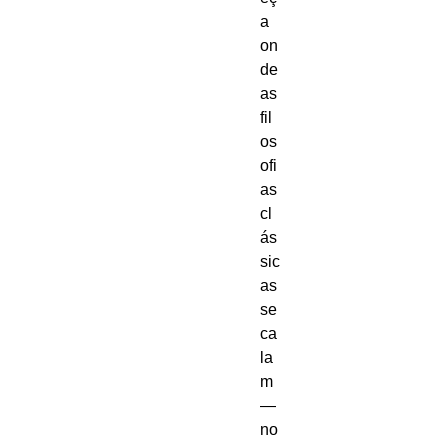
a 
on
de 
as 
fil
os
ofi
as 
cl
ás
sic
as 
se 
ca
la
m 
— 
no 