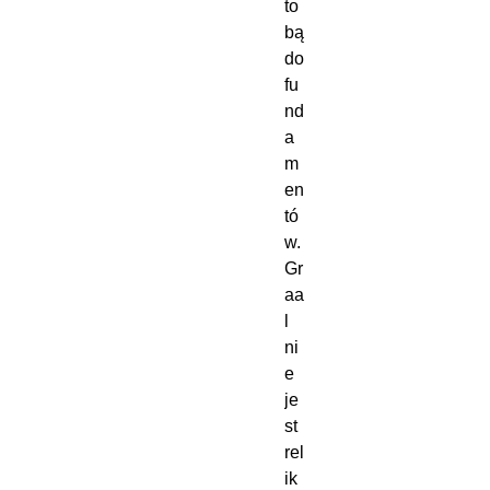
to
bą 
do 
fu
nd
a
m
en
tó
w. 
Gr
aa
l 
ni
e 
je
st 
rel
ik