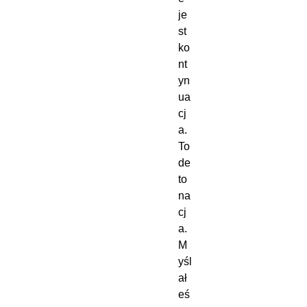
je
st 
ko
nt
yn
ua
cj
a. 
To 
de
to
na
cj
a.
M
yśl
ał
eś