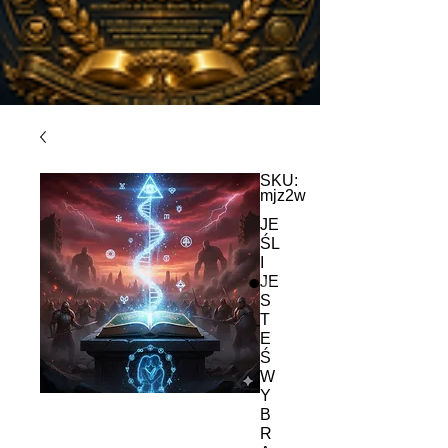
SKU:
mjz2w
JE
ŚL
I
JE
S
T
E
Ś
W
Y
B
R