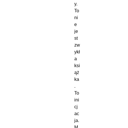
y.
To 
ni
e 
je
st 
zw
ykł
a 
ksi
ąż
ka
. 
To 
ini
cj
ac
ja.
M