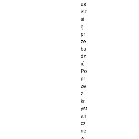
us
isz 
si
ę 
pr
ze
bu
dz
ić. 
Po
pr
ze
z 
kr
yst
ali
cz
ne 
wi