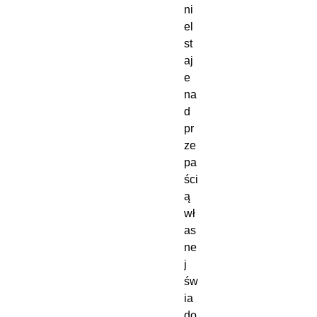
ni
el 
st
aj
e 
na
d 
pr
ze
pa
ści
ą 
wł
as
ne
j 
św
ia
do