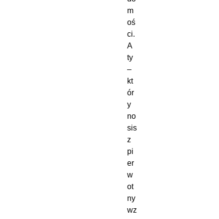
m
oś
ci.
A 
ty 
– 
kt
ór
y 
no
sis
z 
pi
er
w
ot
ny 
wz