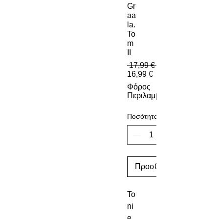
Gr
aa
la.
To
m
II
 17,99 € 
Τιμή Έκπτωσης
16,99 €
Φόρος
Περιλαμβάνεται
Ποσότητα
Προσθήκη στο καλάθι
To 
ni
e 