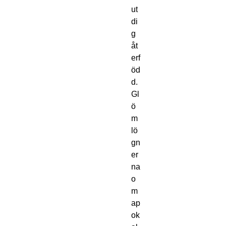
ut
di
g
åt
erf
öd
d.
Gl
ö
m
lö
gn
er
na
o
m
ap
ok