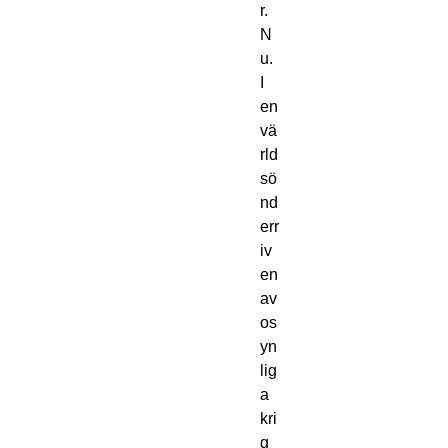
r.
N
u.
I
en
vä
rld
sö
nd
err
iv
en
av
os
yn
lig
a
kri
g