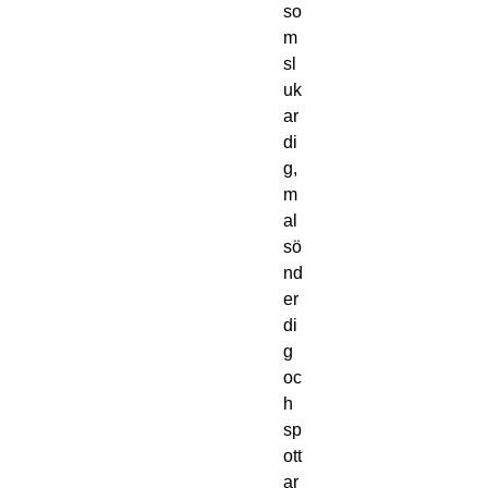
so
m
sl
uk
ar
di
g,
m
al
sö
nd
er
di
g
oc
h
sp
ott
ar