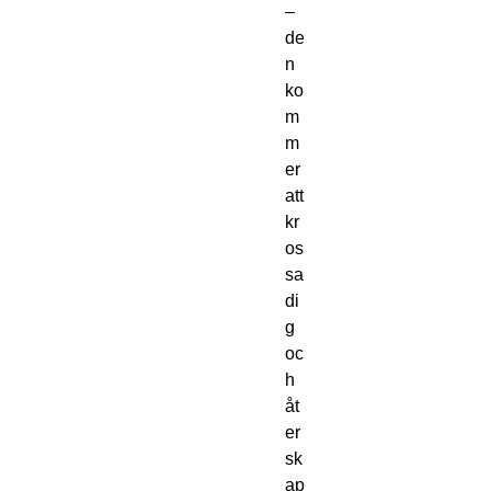
–
de
n
ko
m
m
er
att
kr
os
sa
di
g
oc
h
åt
er
sk
ap