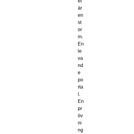
et
är
en
st
or
m.
En
le
va
nd
e
po
rta
l.
En
pr
öv
ni
ng