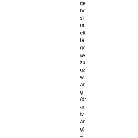
rje
be
sl
ut
ett
lä
ge
av
zu
gz
w
an
g
(dr
ag
tv
ån
g)
–