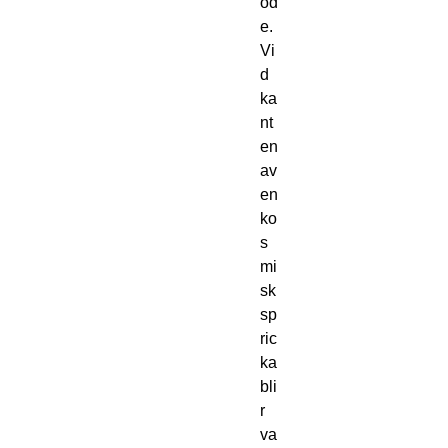
öd
e.
Vi
d
ka
nt
en
av
en
ko
s
mi
sk
sp
ric
ka
bli
r
va