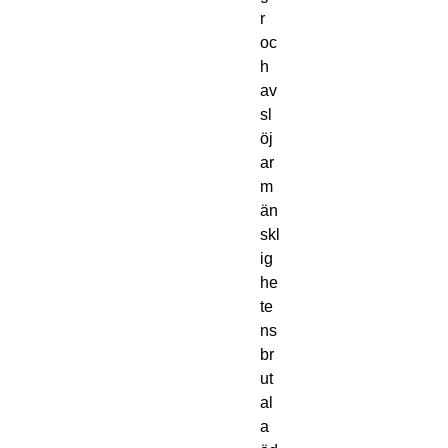
r
oc
h
av
sl
öj
ar
m
än
skl
ig
he
te
ns
br
ut
al
a