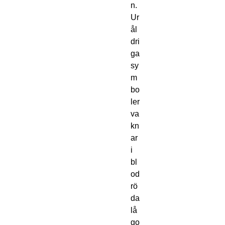
n.
Ur
ål
dri
ga
sy
m
bo
ler
va
kn
ar
i
bl
od
rö
da
lå
go