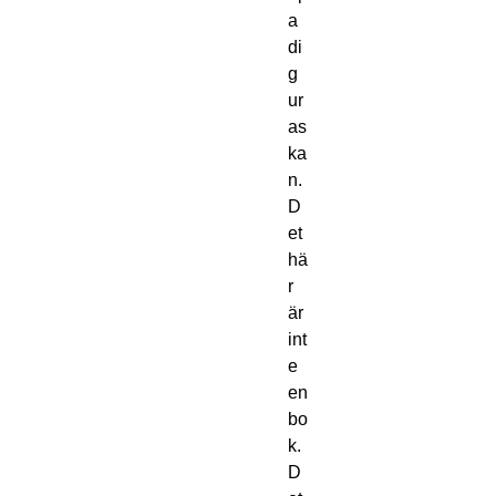
a
di
g
ur
as
ka
n.
D
et
hä
r
är
int
e
en
bo
k.
D