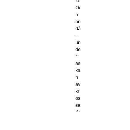
kt.
Oc
h
än
då
–
un
de
r
as
ka
n
av
kr
os
sa
de
ill
us