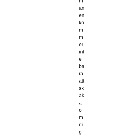
m
an
en
ko
m
m
er
int
e
ba
ra
att
sk
ak
a
o
m
di
g