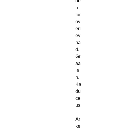
de
n
för
öv
erl
ev
na
d.
Gr
aa
le
n.
Ka
du
ce
us
.
Ar
ke