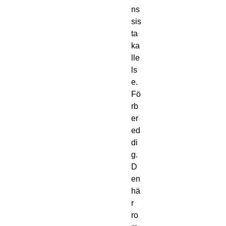
ns
sis
ta
ka
lle
ls
e.
Fö
rb
er
ed
di
g.
D
en
hä
r
ro