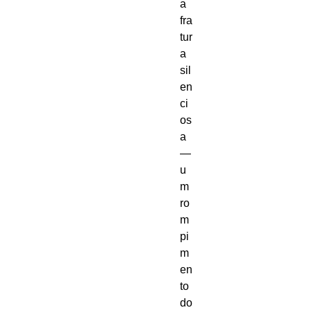
a
fra
tur
a
sil
en
ci
os
a
—
u
m
ro
m
pi
m
en
to
do