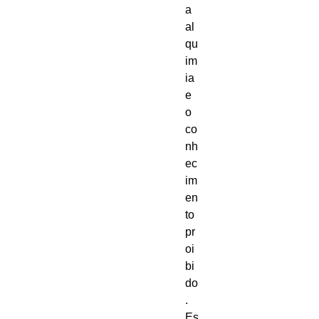
a
al
qu
im
ia
e
o
co
nh
ec
im
en
to
pr
oi
bi
do
.
Es