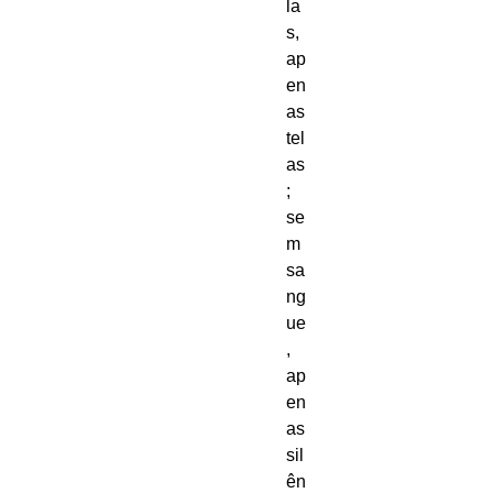
la
s,
ap
en
as
tel
as
;
se
m
sa
ng
ue
,
ap
en
as
sil
ên