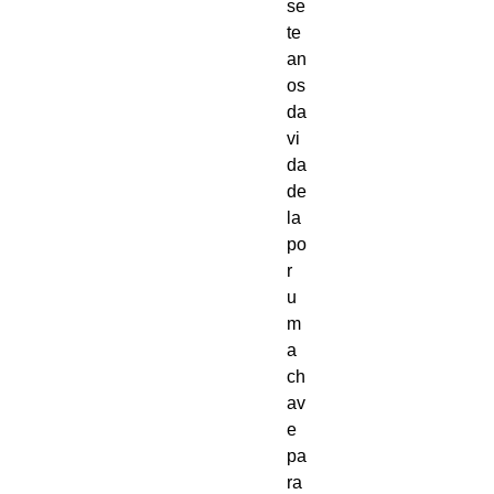
se
te
an
os
da
vi
da
de
la
po
r
u
m
a
ch
av
e
pa
ra