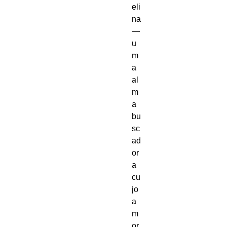
eli
na
—
u
m
a
al
m
a
bu
sc
ad
or
a
cu
jo
a
m
or