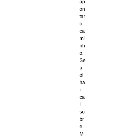
ap
on
tar
o
ca
mi
nh
o.
Se
u
ol
ha
r
ca
i
so
br
e
M