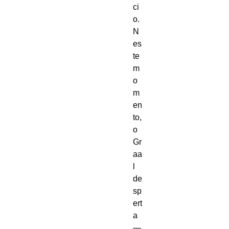
ci
o.
N
es
te
m
o
m
en
to,
o
Gr
aa
l
de
sp
ert
a
—