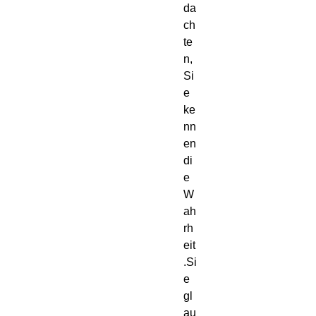
da
ch
te
n, 
Si
e 
ke
nn
en 
di
e 
W
ah
rh
eit
.Si
e 
gl
au