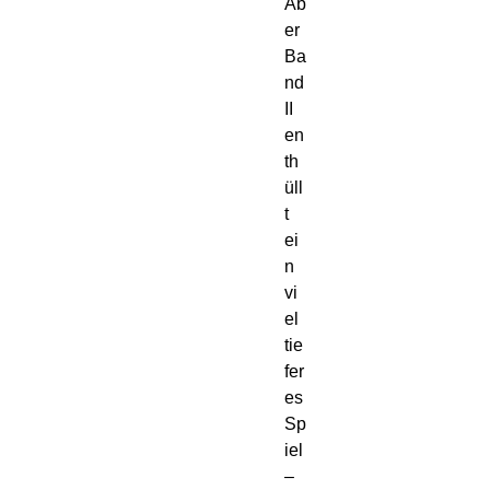
Ab
er 
Ba
nd 
II 
en
th
üll
t 
ei
n 
vi
el 
tie
fer
es 
Sp
iel 
– 