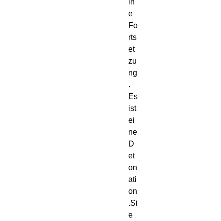
in
e 
Fo
rts
et
zu
ng
. 
Es 
ist 
ei
ne 
D
et
on
ati
on
.Si
e 