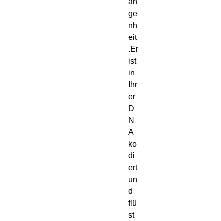
an
ge
nh
eit
.Er 
ist 
in 
Ihr
er 
D
N
A 
ko
di
ert 
un
d 
flü
st