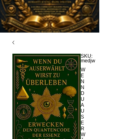
SKU:
medjw
W
E
N
N
D
U
A
U
S
E
R
W