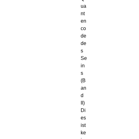
ua
nt
en
co
de 
de
s 
Se
in
s 
(B
an
d 
II)
Di
es 
ist 
ke