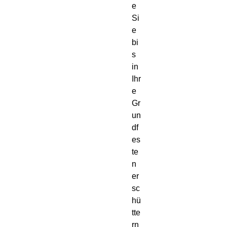
e 
Si
e 
bi
s 
in 
Ihr
e 
Gr
un
df
es
te
n 
er
sc
hü
tte
rn 