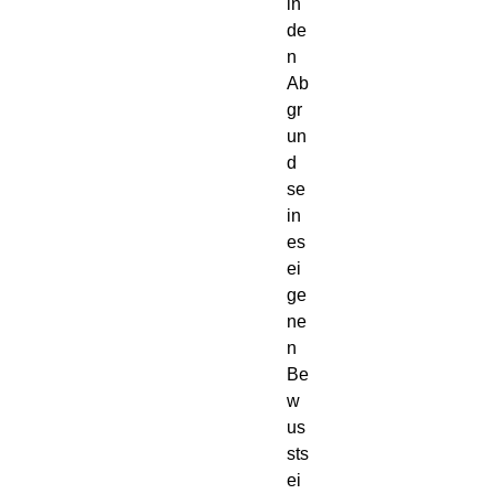
in 
de
n 
Ab
gr
un
d 
se
in
es 
ei
ge
ne
n 
Be
w
us
sts
ei