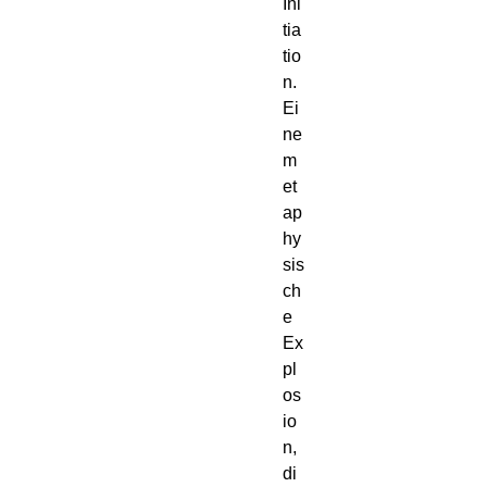
Ini
tia
tio
n.
Ei
ne 
m
et
ap
hy
sis
ch
e 
Ex
pl
os
io
n, 
di