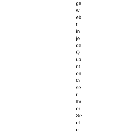
ge
w
eb
t 
in 
je
de 
Q
ua
nt
en
fa
se
r 
Ihr
er 
Se
el
e.