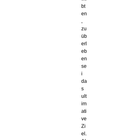
bt
en
, 
zu 
üb
erl
eb
en 
se
i 
da
s 
ult
im
ati
ve 
Zi
el.