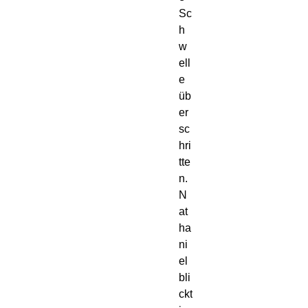
Sc
h
w
ell
e 
üb
er
sc
hri
tte
n. 
N
at
ha
ni
el 
bli
ckt 