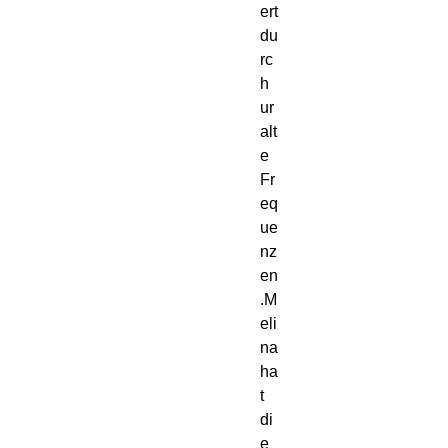
ert 
du
rc
h 
ur
alt
e 
Fr
eq
ue
nz
en
.M
eli
na 
ha
t 
di
e 