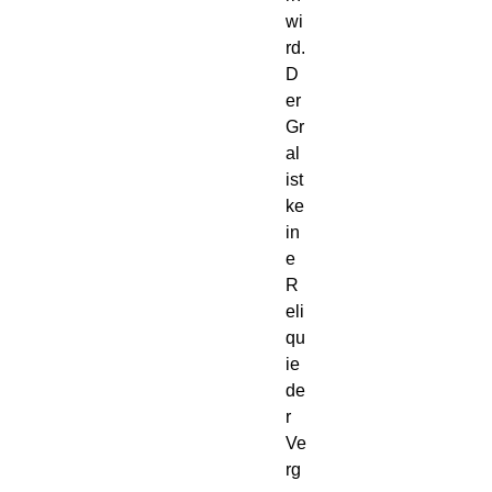
wi
rd.
D
er 
Gr
al 
ist 
ke
in
e 
R
eli
qu
ie 
de
r 
Ve
rg