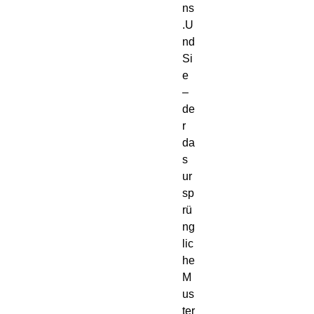
ns
.U
nd 
Si
e 
– 
de
r 
da
s 
ur
sp
rü
ng
lic
he 
M
us
ter 