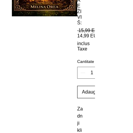
R
E
ŽI
VI
Š:
 15,99 EUR 
14,99 EUR
inclus
Taxe
Cantitate
Adaugă în coș
Za
dn
ji 
kli