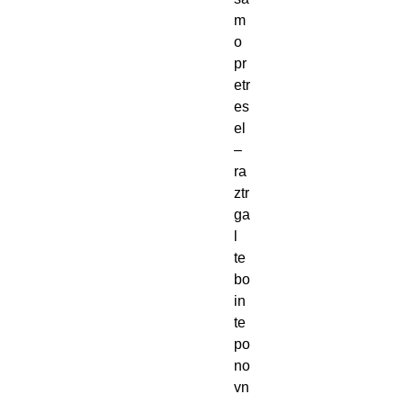
m
o 
pr
etr
es
el 
– 
ra
ztr
ga
l 
te 
bo 
in 
te 
po
no
vn