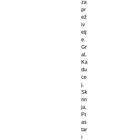
za 
pr
ež
iv
etj
e. 
Gr
al. 
Ka
du
ce
j. 
Sk
rin
ja. 
Pr
as
tar
i 