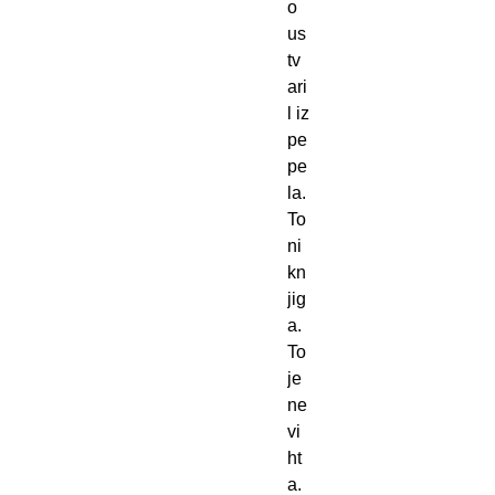
o 
us
tv
ari
l iz 
pe
pe
la.
To 
ni 
kn
jig
a. 
To 
je 
ne
vi
ht
a. 