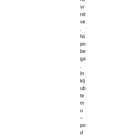
vr
nit
ve
. 
Ni 
po
be
ga
. 
In 
klj
ub 
te
m
u 
– 
po
d 