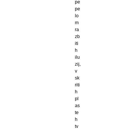
pe
pe
lo
m 
ra
zb
iti
h 
ilu
zij, 
v 
sk
riti
h 
pl
as
te
h 
tv