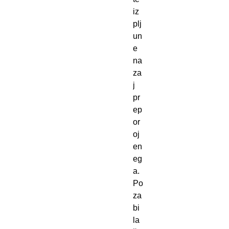
iz
plj
un
e 
na
za
j 
pr
ep
or
oj
en
eg
a.
Po
za
bi 
la