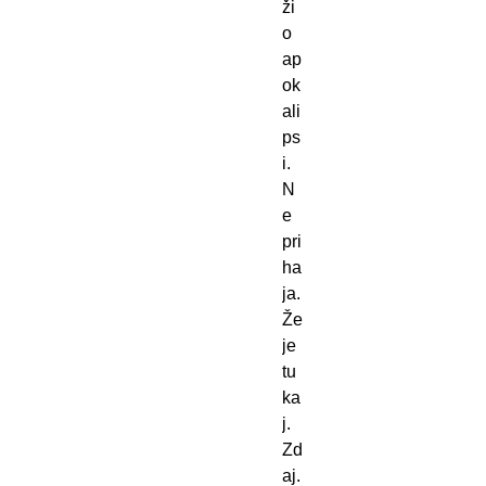
ži 
o 
ap
ok
ali
ps
i. 
N
e 
pri
ha
ja. 
Že 
je 
tu
ka
j. 
Zd
aj.