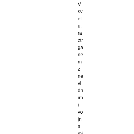
V 
sv
et
u, 
ra
ztr
ga
ne
m 
z 
ne
vi
dn
im
i 
vo
jn
a
mi