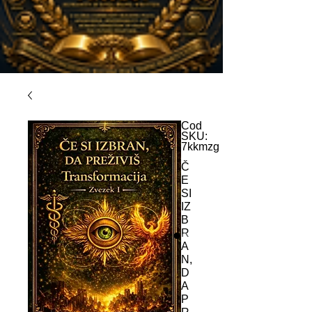
Cod
SKU:
7kkmzg
Č
E
SI
IZ
B
R
A
N,
D
A
P