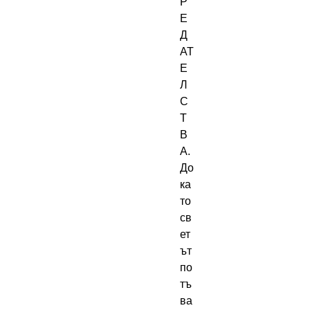
Р
Е
Д
АТ
Е
Л
С
Т
В
А.
До
ка
то
св
ет
ът
по
тъ
ва