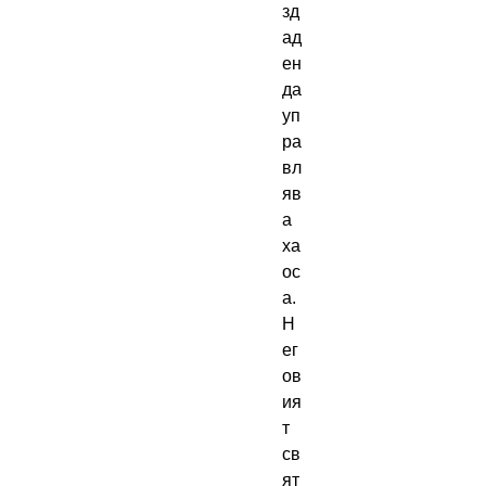
зд
ад
ен
да
уп
ра
вл
яв
а
ха
ос
а.
Н
ег
ов
ия
т
св
ят