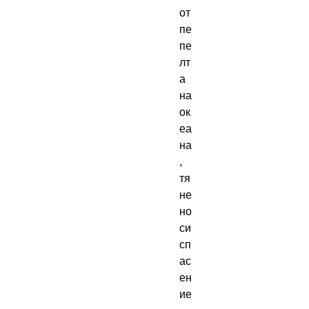
от
пе
пе
лт
а
на
ок
еа
на
,
тя
не
но
си
сп
ас
ен
ие