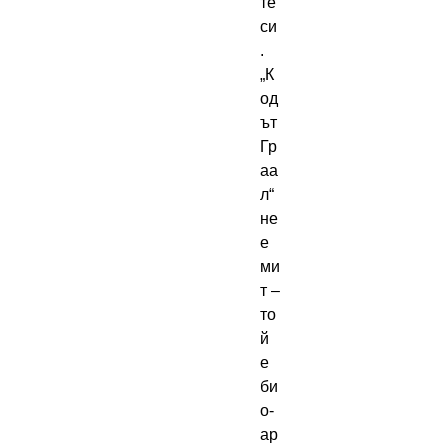
те
си
.
„К
од
ът
Гр
аа
л“
не
е
ми
т –
то
й
е
би
о-
ар