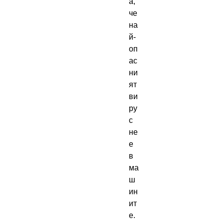
а,
че
на
й-
оп
ас
ни
ят
ви
ру
с
не
е
в
ма
ш
ин
ит
е.