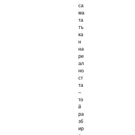
са
ма
та
тъ
ка
н
на
ре
ал
но
ст
та
–
то
й
ра
зб
ир