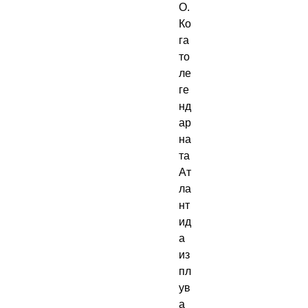
О.
Ко
га
то
ле
ге
нд
ар
на
та
Ат
ла
нт
ид
а
из
пл
ув
а