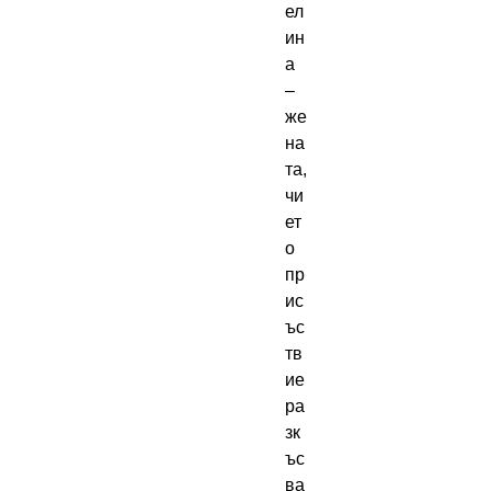
ел
ин
а
–
же
на
та,
чи
ет
о
пр
ис
ъс
тв
ие
ра
зк
ъс
ва