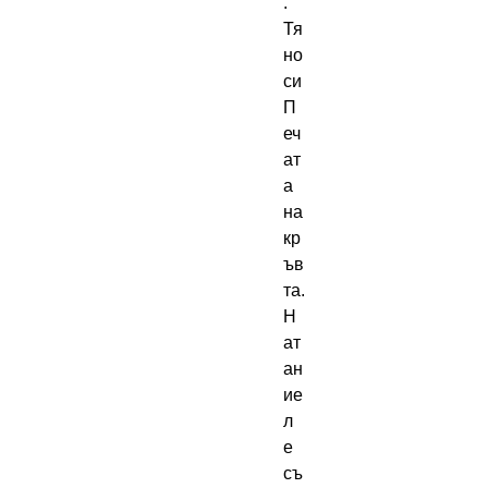
.
Тя
но
си
П
еч
ат
а
на
кр
ъв
та.
Н
ат
ан
ие
л
е
съ