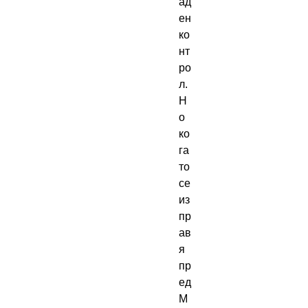
ад
ен
ко
нт
ро
л.
Н
о
ко
га
то
се
из
пр
ав
я
пр
ед
М