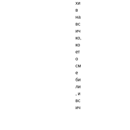
хи
в
на
вс
ич
ко,
ко
ет
о
см
е
би
ли
, и
вс
ич
ко,
ко
ет