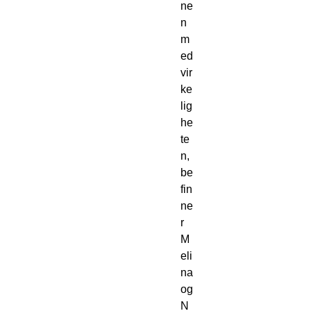
ne
n
m
ed
vir
ke
lig
he
te
n,
be
fin
ne
r
M
eli
na
og
N