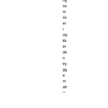
ng
so
m
riv
er
i
sty
kk
er
de
n
try
gg
e
m
atr
is
en
.