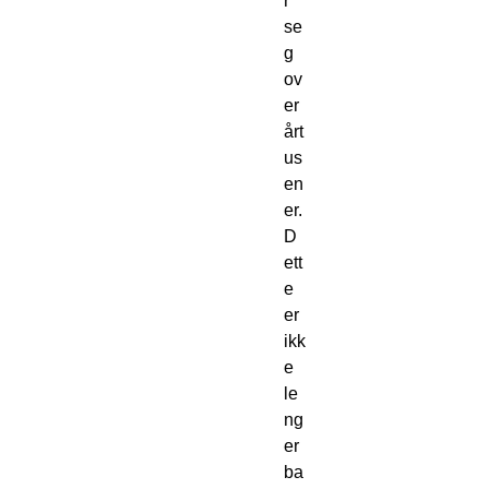
r
se
g
ov
er
årt
us
en
er.
D
ett
e
er
ikk
e
le
ng
er
ba