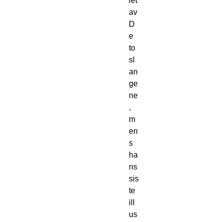
let
av
D
e
to
sl
an
ge
ne
,
m
en
s
ha
ns
sis
te
ill
us