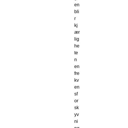
en
bli
r
kj
ær
lig
he
te
n
en
fre
kv
en
sf
or
sk
yv
ni