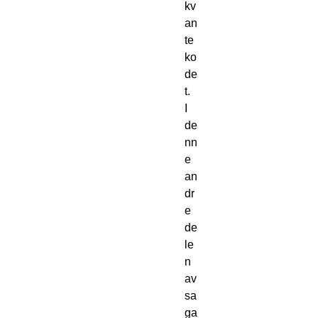
kv
an
te
ko
de
t.
I
de
nn
e
an
dr
e
de
le
n
av
sa
ga