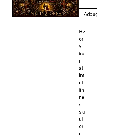
Adaugă în coș
Hv
or
vi
tro
r
at
int
et
fin
ne
s,
skj
ul
er
i