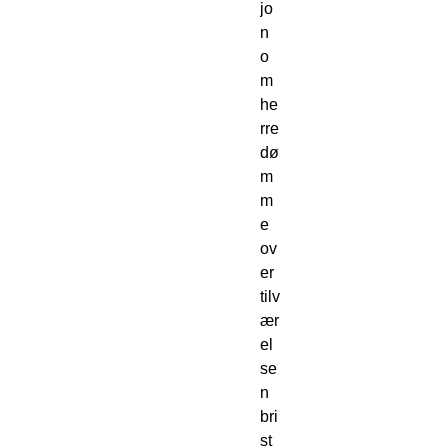
jo
n
o
m
he
rre
dø
m
m
e
ov
er
tilv
ær
el
se
n
bri
st