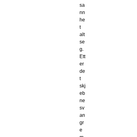
sa
nn
he
t
alt
se
g.
Ett
er
de
t
skj
eb
ne
sv
an
gr
e