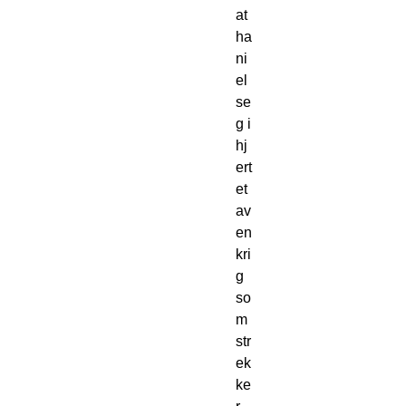
at
ha
ni
el
se
g i
hj
ert
et
av
en
kri
g
so
m
str
ek
ke