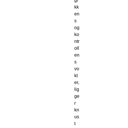
gi
kk
en
s
og
ko
ntr
oll
en
s
vo
kt
er,
lig
ge
r
kn
us
t