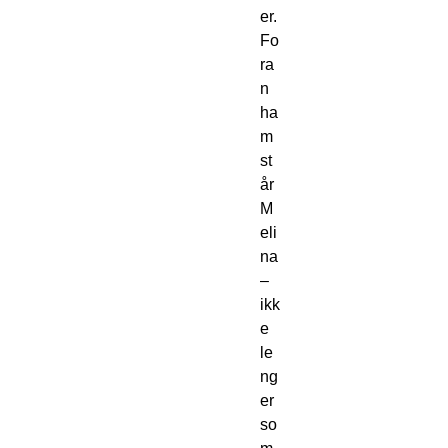
er.
Fo
ra
n
ha
m
st
år
M
eli
na
–
ikk
e
le
ng
er
so