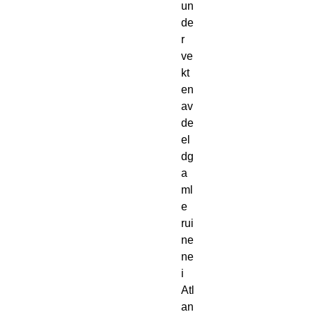
un
de
r
ve
kt
en
av
de
el
dg
a
ml
e
rui
ne
ne
i
Atl
an