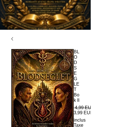
BL
O
D
S
E
G
LE
T
Bo
k II
 4,99 EUR 
3,99 EUR
inclus
Taxe