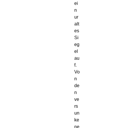
ei
n 
ur
alt
es 
Si
eg
el 
au
f. 
Vo
n 
de
n 
ve
rs
un
ke
ne