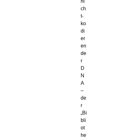
ni
ch
t-
ko
di
er
en
de
r 
D
N
A 
– 
de
r 
„Bi
bli
ot
he