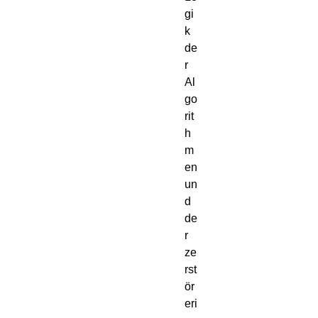
gi
k 
de
r 
Al
go
rit
h
m
en 
un
d 
de
r 
ze
rst
ör
eri