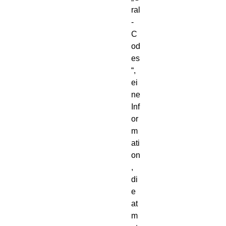
ral
-
C
od
es
“, 
ei
ne 
Inf
or
m
ati
on
, 
di
e 
at
m