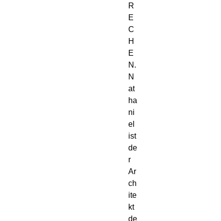
R
E
C
H
E
N.
N
at
ha
ni
el 
ist 
de
r 
Ar
ch
ite
kt 
de