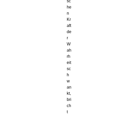
sc
he
n 
Kr
aft 
de
r 
W
ah
rh
eit 
sc
h
w
an
kt, 
bri
ch
t 