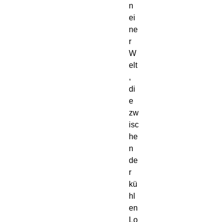
n 
ei
ne
r 
W
elt
, 
di
e 
zw
isc
he
n 
de
r 
kü
hl
en 
Lo