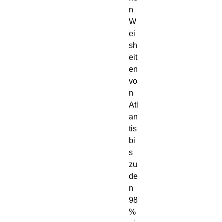
n 
W
ei
sh
eit
en 
vo
n 
Atl
an
tis 
bi
s 
zu 
de
n 
98 
% 