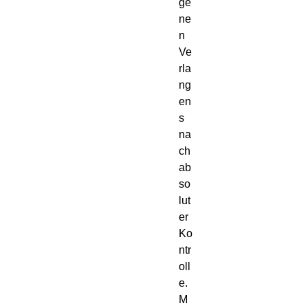
ge
ne
n 
Ve
rla
ng
en
s 
na
ch 
ab
so
lut
er 
Ko
ntr
oll
e. 
M