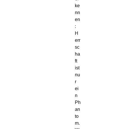
ke
nn
en
: 
H
err
sc
ha
ft 
ist 
nu
r 
ei
n 
Ph
an
to
m.