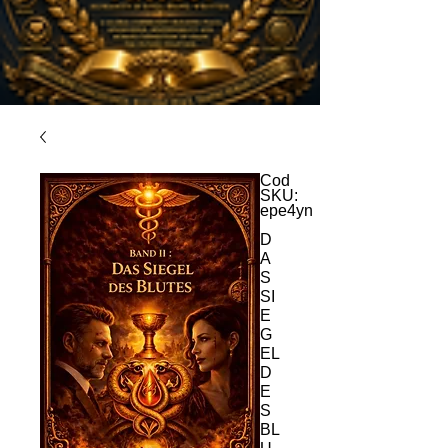
Cod
SKU:
epe4yn
D
A
S
SI
E
G
EL
D
E
S
BL