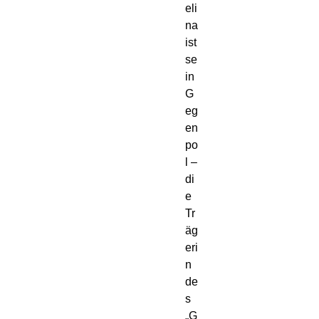
eli
na 
ist 
se
in 
G
eg
en
po
l – 
di
e 
Tr
äg
eri
n 
de
s 
„G