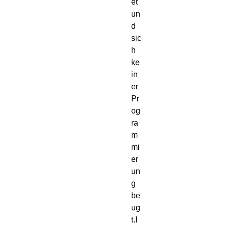
et 
un
d 
sic
h 
ke
in
er 
Pr
og
ra
m
mi
er
un
g 
be
ug
t.I