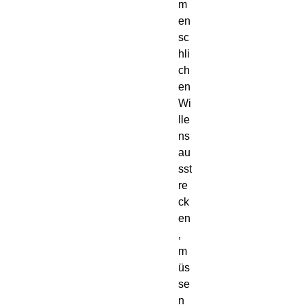
m
en
sc
hli
ch
en
Wi
lle
ns
au
sst
re
ck
en
,
m
üs
se
n