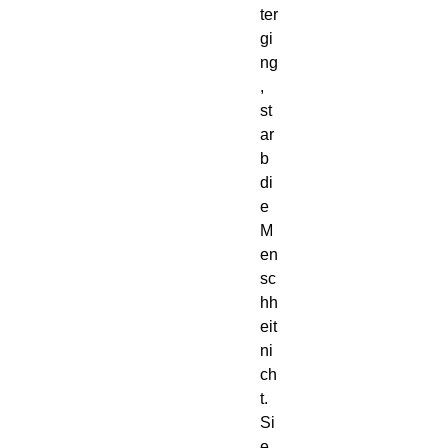
ter
gi
ng
,
st
ar
b
di
e
M
en
sc
hh
eit
ni
ch
t.
Si
e