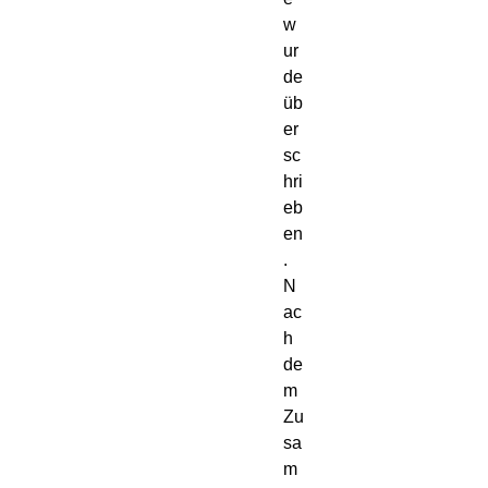
w
ur
de
üb
er
sc
hri
eb
en
.
N
ac
h
de
m
Zu
sa
m