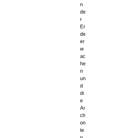
n
de
r
Er
de
er
w
ac
he
n
un
d
di
e
Ar
ch
on
te
n