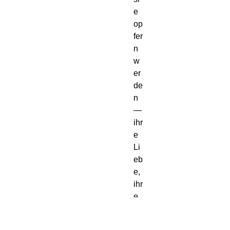
e
op
fer
n
w
er
de
n
—
ihr
e
Li
eb
e,
ihr
e
Se
el