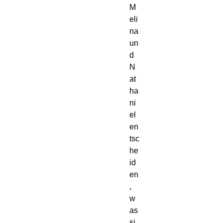
M
eli
na
un
d
N
at
ha
ni
el
en
tsc
he
id
en
,
w
as
si