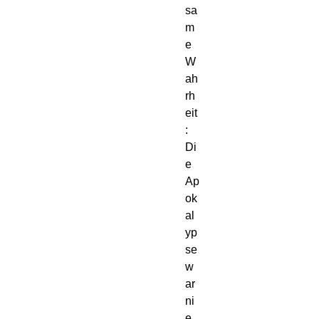
sa
m
e
W
ah
rh
eit
:
Di
e
Ap
ok
al
yp
se
w
ar
ni
e