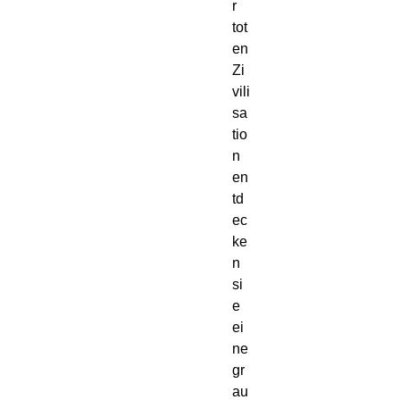
r
tot
en
Zi
vili
sa
tio
n
en
td
ec
ke
n
si
e
ei
ne
gr
au