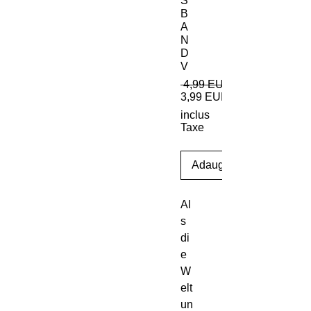
S
B
A
N
D
V
 4,99 EUR 
3,99 EUR
inclus
Taxe
Adaugă în coș
Al
s
di
e
W
elt
un