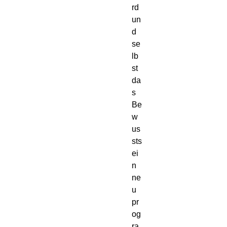
rd
un
d
se
lb
st
da
s
Be
w
us
sts
ei
n
ne
u
pr
og
ra