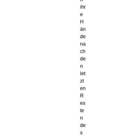
ihr
e
H
än
de
na
ch
de
n
let
zt
en
R
es
te
n
de
s