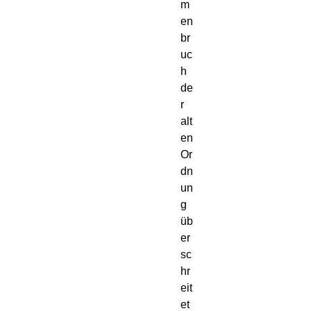
m
en
br
uc
h
de
r
alt
en
Or
dn
un
g
üb
er
sc
hr
eit
et