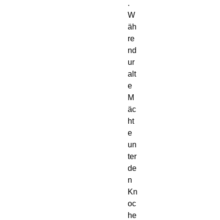
.
W
äh
re
nd
ur
alt
e
M
äc
ht
e
un
ter
de
n
Kn
oc
he