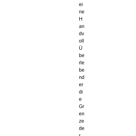
ei
ne
H
an
dv
oll
Ü
be
rle
be
nd
er
di
e
Gr
en
ze
de
r