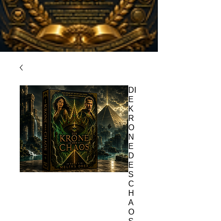
DI
E
K
R
O
N
E
D
E
S
C
H
A
O