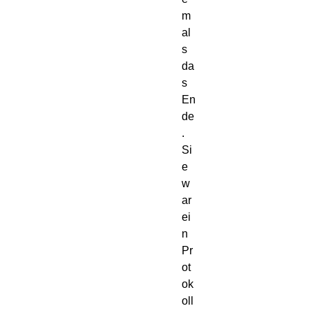
m
al
s
da
s
En
de
.
Si
e
w
ar
ei
n
Pr
ot
ok
oll