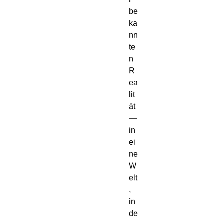
be
ka
nn
te
n
R
ea
lit
ät
—
in
ei
ne
W
elt
,
in
de