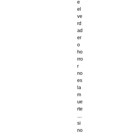
e 
el 
ve
rd
ad
er
o 
ho
rro
r 
no 
es 
la 
m
ue
rte
… 
si
no 