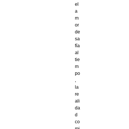
el 
a
m
or 
de
sa
fía 
al 
tie
m
po
, 
la 
re
ali
da
d 
co
mi