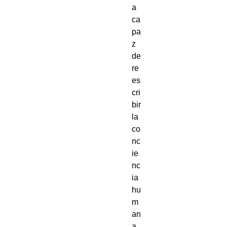
a 
ca
pa
z 
de 
re
es
cri
bir 
la 
co
nc
ie
nc
ia 
hu
m
an
a 