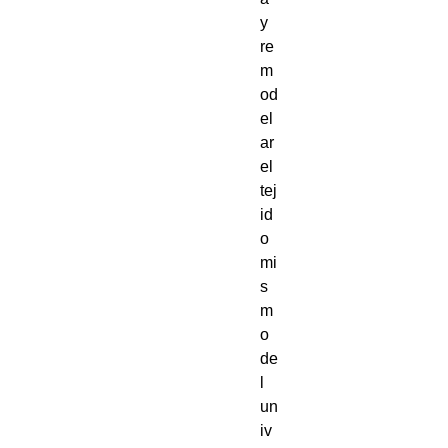
y 
re
m
od
el
ar 
el 
tej
id
o 
mi
s
m
o 
de
l 
un
iv