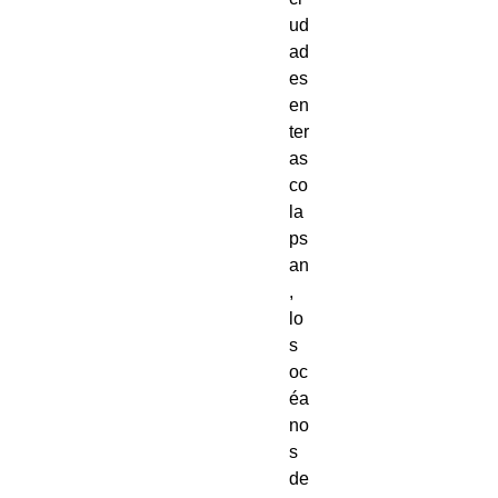
ud
ad
es 
en
ter
as 
co
la
ps
an
, 
lo
s 
oc
éa
no
s 
de