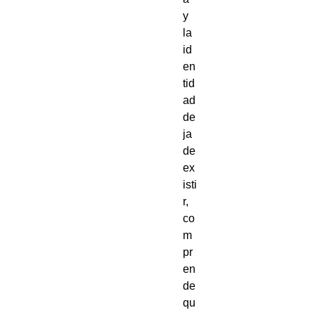
y 
la 
id
en
tid
ad 
de
ja 
de 
ex
isti
r, 
co
m
pr
en
de 
qu