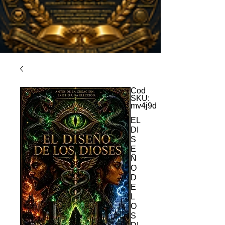
Cod
SKU:
mv4j9d
EL
DI
S
E
Ñ
O
D
E
L
O
S