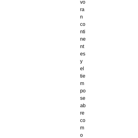
vo
ra
n 
co
nti
ne
nt
es 
y 
el 
tie
m
po 
se 
ab
re 
co
m
o 