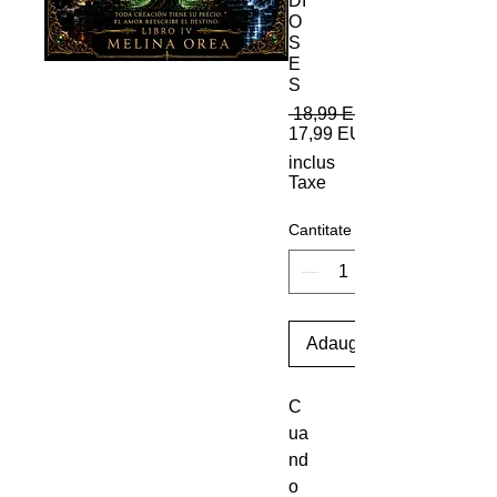
DI
O
S
E
S
 18,99 EUR 
17,99 EUR
inclus
Taxe
Cantitate
Adaugă în coș
C
ua
nd
o 