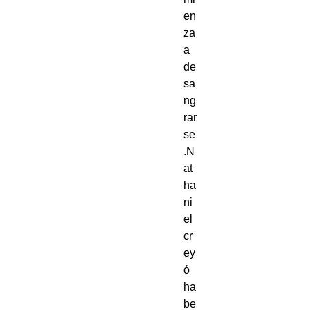
en
za 
a 
de
sa
ng
rar
se
.N
at
ha
ni
el 
cr
ey
ó 
ha
be