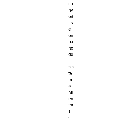
co
nv
ert
irs
e 
en 
pa
rte 
de
l 
sis
te
m
a.
Mi
en
tra
s 
ci