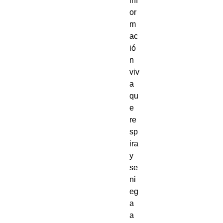
inf
or
m
ac
ió
n 
viv
a 
qu
e 
re
sp
ira 
y 
se 
ni
eg
a 
a 