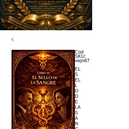
Cod
SKU:
vwjn87
EL
S
EL
L
O
D
E
LA
S
A
N