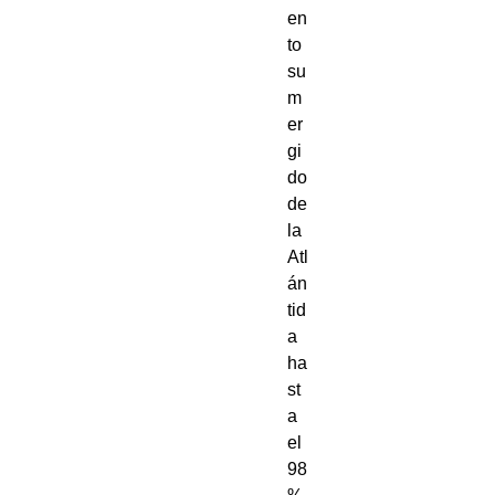
en
to 
su
m
er
gi
do 
de 
la 
Atl
án
tid
a 
ha
st
a 
el 
98