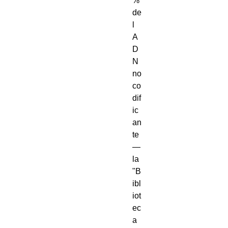
% 
de
l 
A
D
N 
no 
co
dif
ic
an
te 
—
la 
"B
ibl
iot
ec
a 