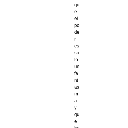
qu
e 
el 
po
de
r 
es 
so
lo 
un 
fa
nt
as
m
a 
y 
qu
e 