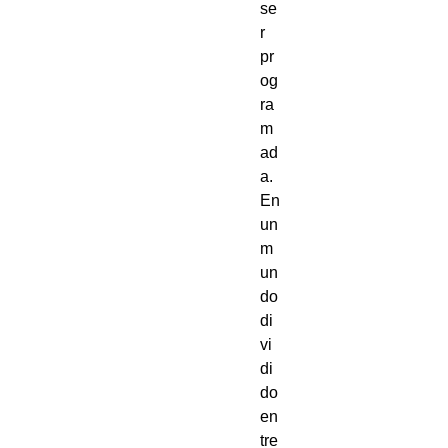
se
r 
pr
og
ra
m
ad
a.
En 
un 
m
un
do 
di
vi
di
do 
en
tre 