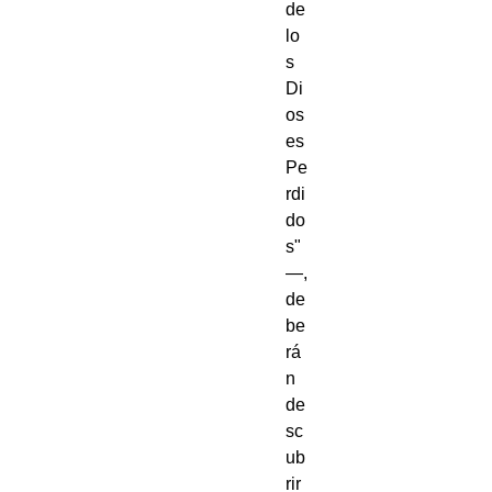
de 
lo
s 
Di
os
es 
Pe
rdi
do
s"
—, 
de
be
rá
n 
de
sc
ub
rir 