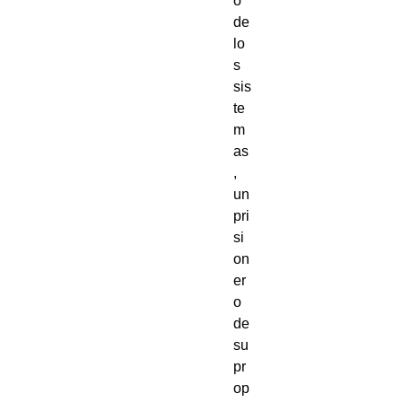
o 
de 
lo
s 
sis
te
m
as
, 
un 
pri
si
on
er
o 
de 
su 
pr
op