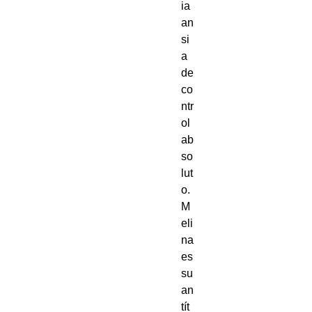
ia 
an
si
a 
de 
co
ntr
ol 
ab
so
lut
o. 
M
eli
na 
es 
su 
an
tít