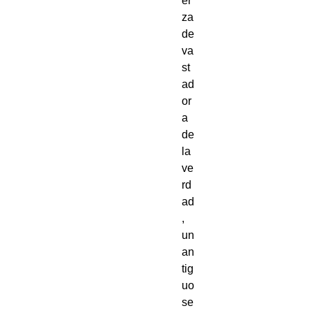
er
za 
de
va
st
ad
or
a 
de 
la 
ve
rd
ad
, 
un 
an
tig
uo 
se