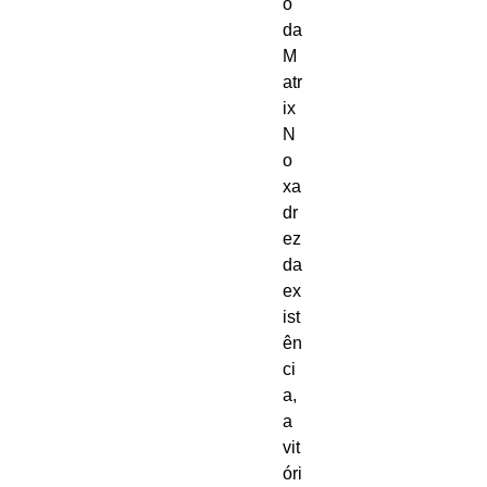
o 
da 
M
atr
ix
N
o 
xa
dr
ez 
da 
ex
ist
ên
ci
a, 
a 
vit
óri