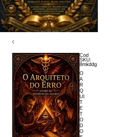
Cod
SKU:
8mkddg
O
A
R
Q
UI
T
E
T
O
D
O