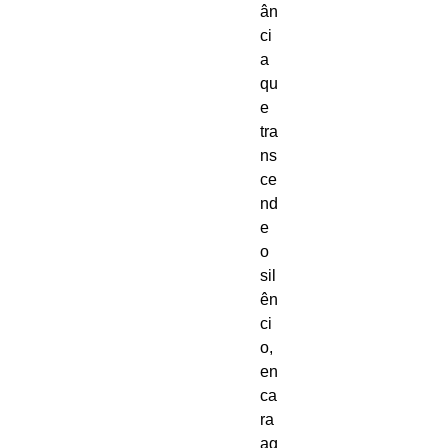
ân
ci
a 
qu
e 
tra
ns
ce
nd
e 
o 
sil
ên
ci
o, 
en
ca
ra 
ag