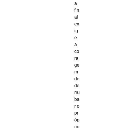
a 
fin
al 
ex
ig
e 
a 
co
ra
ge
m 
de 
de
rru
ba
r o 
pr
óp
rio 