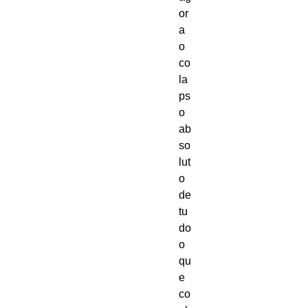
or
a 
o 
co
la
ps
o 
ab
so
lut
o 
de 
tu
do 
o 
qu
e 
co