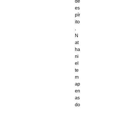
de 
es
pír
ito
. 
N
at
ha
ni
el 
te
m 
ap
en
as 
do
ze 
ho
ra