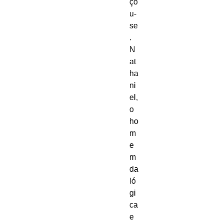
ço
u-
se
. 
N
at
ha
ni
el, 
o 
ho
m
e
m 
da 
ló
gi
ca 
e 