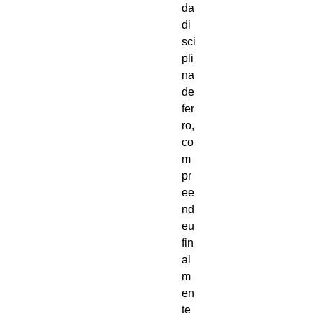
da 
di
sci
pli
na 
de 
fer
ro, 
co
m
pr
ee
nd
eu 
fin
al
m
en
te 