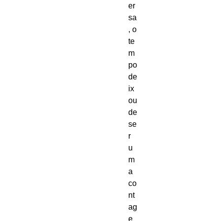
er
sa
, o 
te
m
po 
de
ix
ou 
de 
se
r 
u
m
a 
co
nt
ag
e