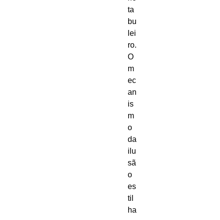
ta
bu
lei
ro.
O 
m
ec
an
is
m
o 
da 
ilu
sã
o 
es
til
ha