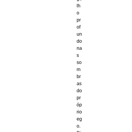
lh
o 
pr
of
un
do 
na
s 
so
m
br
as 
do 
pr
óp
rio 
eg
o. 