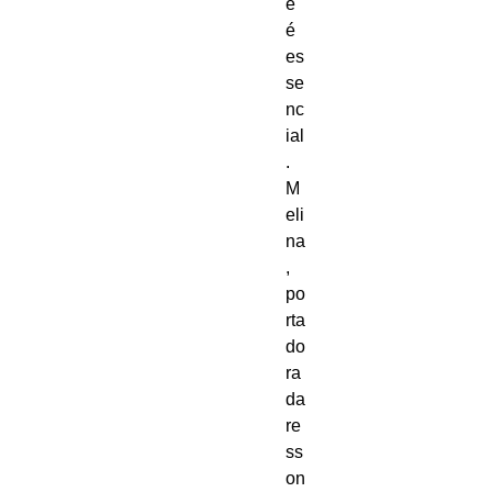
e 
é 
es
se
nc
ial
. 
M
eli
na
, 
po
rta
do
ra 
da 
re
ss
on