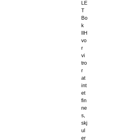
LE
T
Bo
k 
IIH
vo
r 
vi 
tro
r 
at 
int
et 
fin
ne
s, 
skj
ul
er 