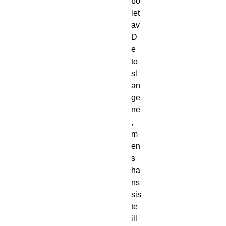
bo
let 
av 
D
e 
to 
sl
an
ge
ne
, 
m
en
s 
ha
ns 
sis
te 
ill