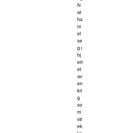
N
at
ha
ni
el 
se
g i 
hj
ert
et 
av 
en 
kri
g 
so
m 
str
ek