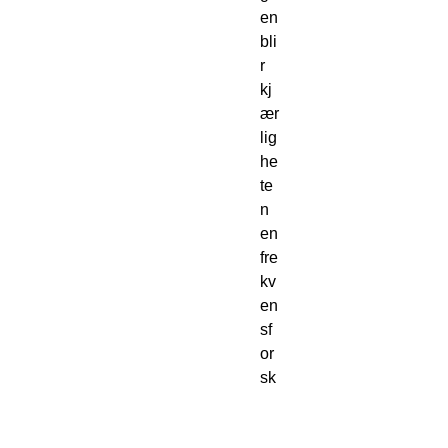
en 
bli
r 
kj
ær
lig
he
te
n 
en 
fre
kv
en
sf
or
sk
yv
ni