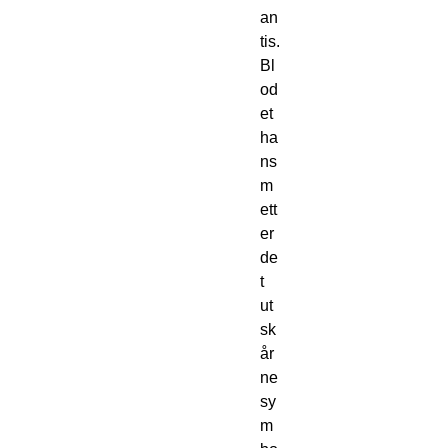
an
tis. 
Bl
od
et 
ha
ns 
m
ett
er 
de
t 
ut
sk
år
ne 
sy
m