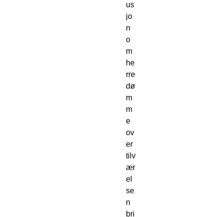
us
jo
n 
o
m 
he
rre
dø
m
m
e 
ov
er 
tilv
ær
el
se
n 
bri