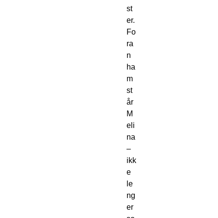
st
er. 
Fo
ra
n 
ha
m 
st
år 
M
eli
na 
– 
ikk
e 
le
ng
er 