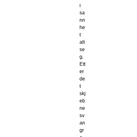
i 
sa
nn
he
t 
alt 
se
g.
Ett
er 
de
t 
skj
eb
ne
sv
an
gr