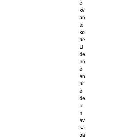
e 
kv
an
te
ko
de
t.I 
de
nn
e 
an
dr
e 
de
le
n 
av 
sa
ga