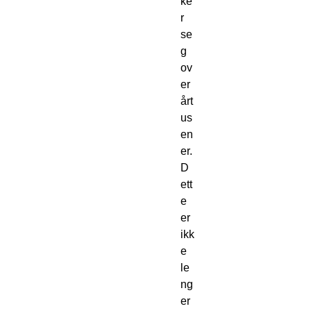
ke
r 
se
g 
ov
er 
årt
us
en
er. 
D
ett
e 
er 
ikk
e 
le
ng
er 