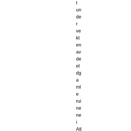
t 
un
de
r 
ve
kt
en 
av 
de 
el
dg
a
ml
e 
rui
ne
ne 
i 
Atl