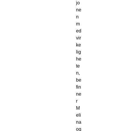
jo
ne
n 
m
ed 
vir
ke
lig
he
te
n, 
be
fin
ne
r 
M
eli
na 
og 