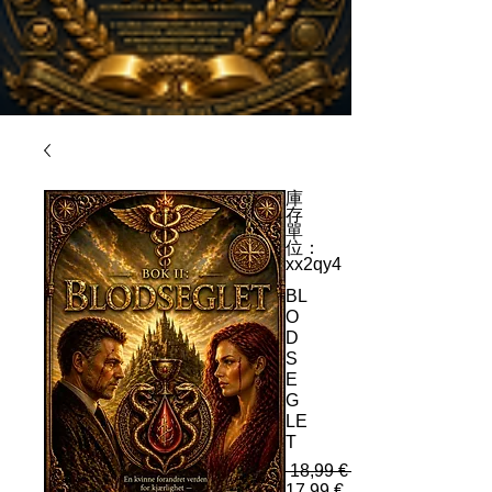
庫
存
單
位：
xx2qy4
BL
O
D
S
E
G
LE
T
 18,99 € 
17,99 €
促銷價格