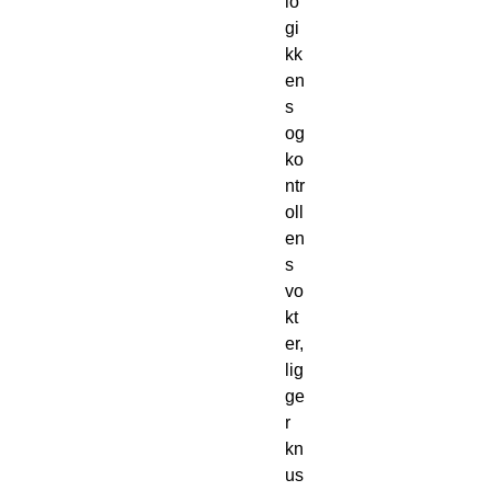
lo
gi
kk
en
s 
og 
ko
ntr
oll
en
s 
vo
kt
er, 
lig
ge
r 
kn
us