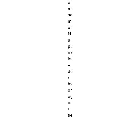
en 
rei
se 
m
ot 
N
ull
pu
nk
tet 
– 
de
r 
hv
or 
eg
oe
t 
tie