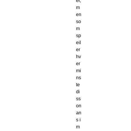
er, 
m
en 
so
m 
sp
eil
er 
hv
er 
mi
ns
te 
di
ss
on
an
s i 
m