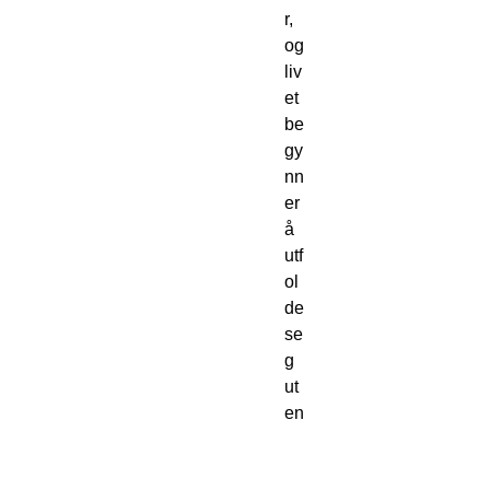
r, 
og 
liv
et 
be
gy
nn
er 
å 
utf
ol
de 
se
g 
ut
en 
å 
be 