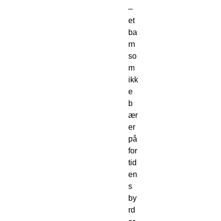
– 
et 
ba
rn 
so
m 
ikk
e 
b
ær
er 
på 
for
tid
en
s 
by
rd