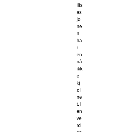
ilis
as
jo
ne
n 
ha
r 
en
nå 
ikk
e 
kj
øl
ne
t. I 
en 
ve
rd