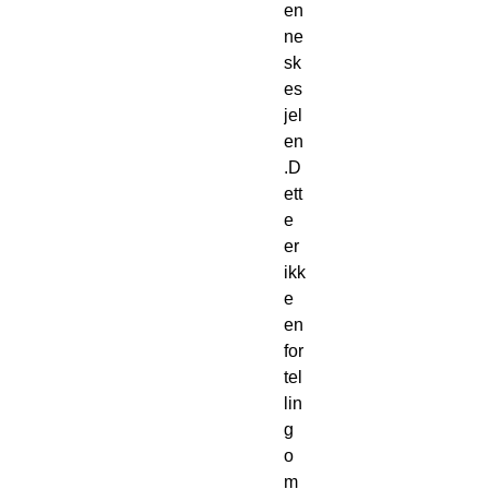
en
ne
sk
es
jel
en
.D
ett
e 
er 
ikk
e 
en 
for
tel
lin
g 
o
m 