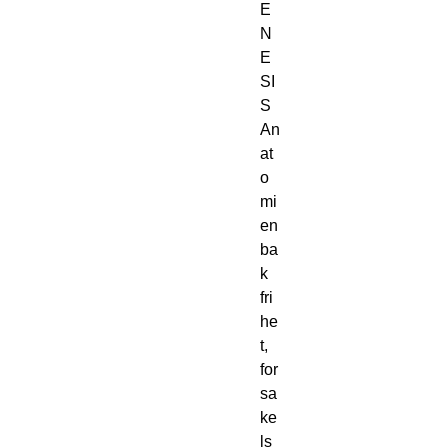
E
N
E
SI
S
An
at
o
mi
en 
ba
k 
fri
he
t, 
for
sa
ke
ls