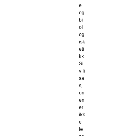
e 
og 
bi
ol
og
isk 
eti
kk
Si
vili
sa
sj
on
en 
er 
ikk
e 
le