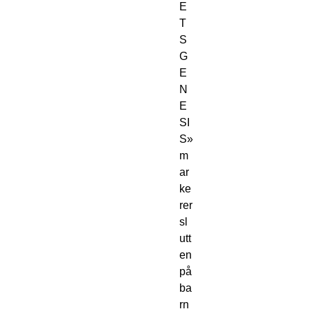
E
T
S 
G
E
N
E
SI
S» 
m
ar
ke
rer 
sl
utt
en 
på 
ba
rn