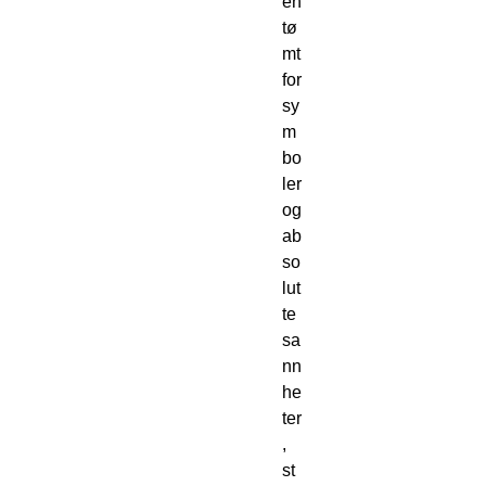
en 
tø
mt 
for 
sy
m
bo
ler 
og 
ab
so
lut
te 
sa
nn
he
ter
, 
st