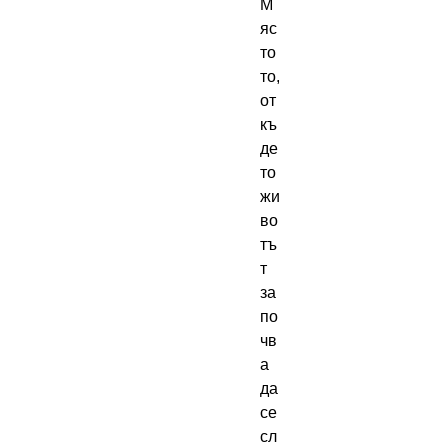
М
яс
то
то, 
от
къ
де
то 
жи
во
тъ
т 
за
по
чв
а 
да 
се 
сл