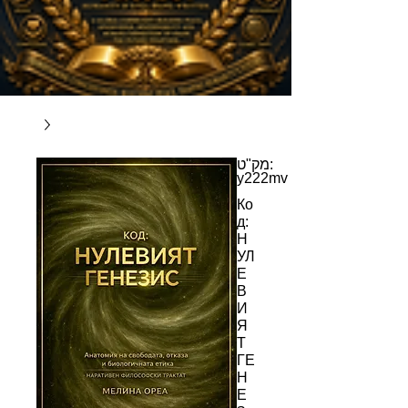
מק"ט:
y222mv
Ко
д:
Н
УЛ
Е
В
И
Я
Т
ГЕ
Н
Е