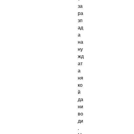
за 
ра
зп
ад
а 
на 
ну
жд
ат
а 
ня
ко
й 
да 
ни 
во
ди
. 