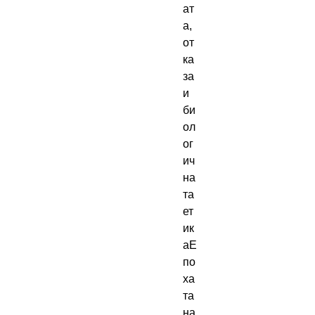
ат
а, 
от
ка
за 
и 
би
ол
ог
ич
на
та 
ет
ик
аЕ
по
ха
та 
на 