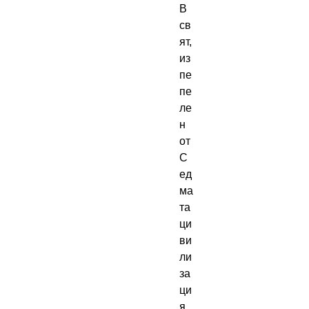
В 
св
ят, 
из
пе
пе
ле
н 
от 
С
ед
ма
та 
ци
ви
ли
за
ци
я, 