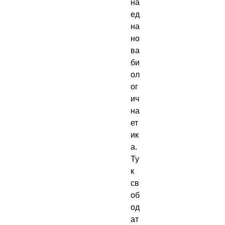
на 
ед
на 
но
ва 
би
ол
ог
ич
на 
ет
ик
а. 
Ту
к 
св
об
од
ат