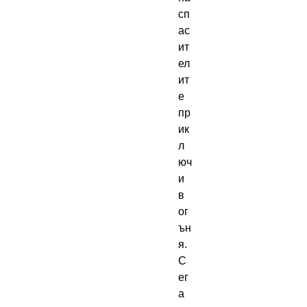
сп
ас
ит
ел
ит
е 
пр
ик
л
юч
и 
в 
ог
ън
я. 
С
ег
а 