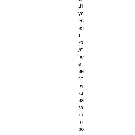
„Н
ул
ев
ия
т 
ко
д“ 
не 
е 
ин
ст
ру
кц
ия 
за 
ко
нт
ро