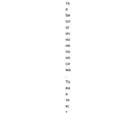
та 
е 
би
ол
ог
ич
но 
не
по
но
си
ма
. 
То
ва 
е 
те
кс
т 