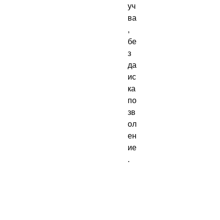
уч
ва
, 
бе
з 
да 
ис
ка 
по
зв
ол
ен
ие
. 
„Г
ра
ал
ът 
ве