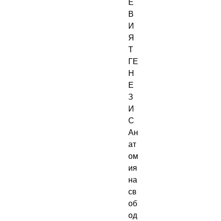
Е
В
И
Я
Т 
ГЕ
Н
Е
З
И
С 
Ан
ат
ом
ия 
на 
св
об
од