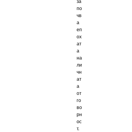
за
по
чв
а 
еп
ох
ат
а 
на 
ли
чн
ат
а 
от
го
во
рн
ос
т. 