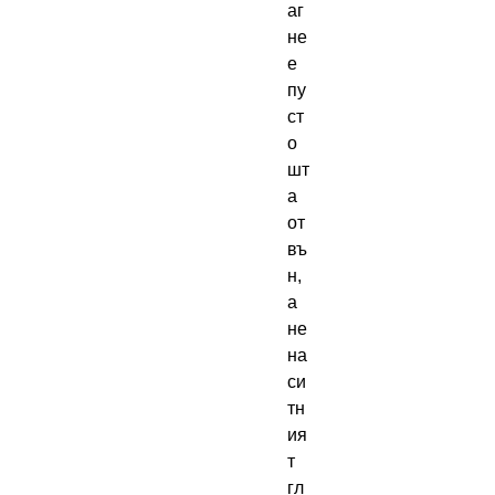
аг 
не 
е 
пу
ст
о
шт
а 
от
въ
н, 
а 
не
на
си
тн
ия
т 
гл