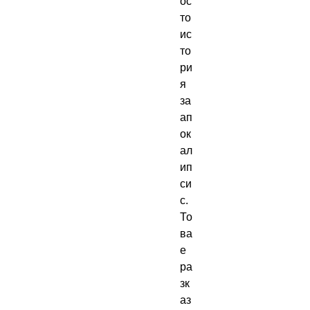
ос
то 
ис
то
ри
я 
за 
ап
ок
ал
ип
си
с. 
То
ва 
е 
ра
зк
аз 