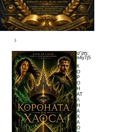
מק"ט:
n4y7j5
К
О
Р
О
Н
АТ
А
Н
А
Х
А
О