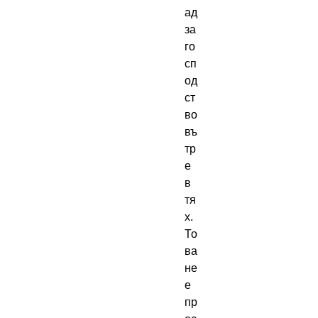
ад 
за 
го
сп
од
ст
во 
въ
тр
е 
в 
тя
х.  
То
ва 
не 
е 
пр