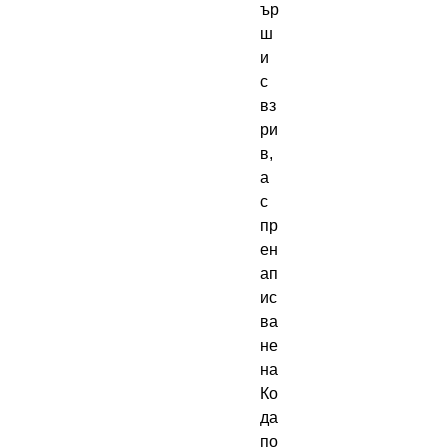
ър
ш
и 
с 
вз
ри
в, 
а 
с 
пр
ен
ап
ис
ва
не 
на 
Ко
да 
по