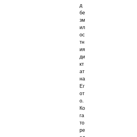
д 
бе
зм
ил
ос
тн
ия 
ди
кт
ат 
на 
Ег
от
о.  
Ко
га
то 
ре