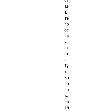
ст
ав
а 
въ
пр
ос 
на 
че
ст
от
а. 
Ту
к 
Ко
ро
на
та 
на 
вл