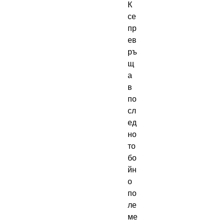
К 
се 
пр
ев
ръ
щ
а 
в 
по
сл
ед
но
то 
бо
йн
о 
по
ле 
ме