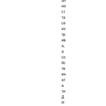
ал
но
ст
та 
се 
из
тр
ив
а, 
а 
со
бс
тв
ен
ат
а 
ти 
Д
Н