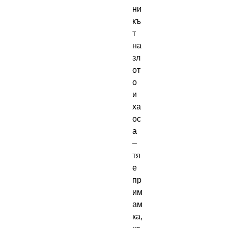
ни
къ
т 
на 
зл
от
о 
и 
ха
ос
а 
– 
тя 
е 
пр
им
ам
ка, 