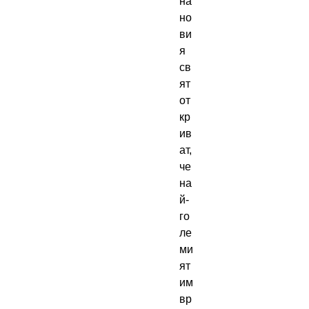
на 
но
ви
я 
св
ят 
от
кр
ив
ат, 
че 
на
й-
го
ле
ми
ят 
им 
вр