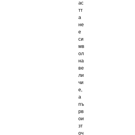
ас
тт
а 
не 
е 
си
мв
ол 
на 
ве
ли
чи
е, 
а 
пъ
рв
ои
зт
оч