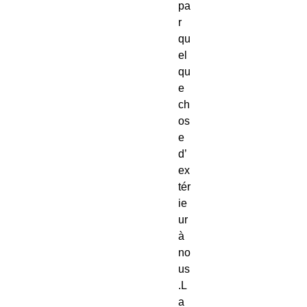
pa
r 
qu
el
qu
e 
ch
os
e 
d’
ex
tér
ie
ur 
à 
no
us
.L
a 