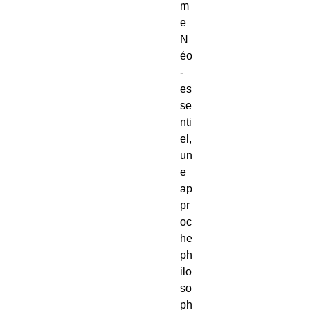
m
e 
N
éo
-
es
se
nti
el, 
un
e 
ap
pr
oc
he 
ph
ilo
so
ph