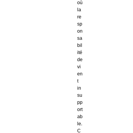
où 
la 
re
sp
on
sa
bil
ité 
de
vi
en
t 
in
su
pp
ort
ab
le.
C