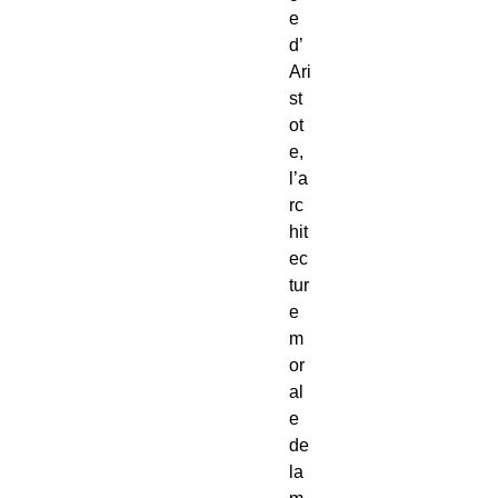
e 
d’
Ari
st
ot
e, 
l’a
rc
hit
ec
tur
e 
m
or
al
e 
de 
la 