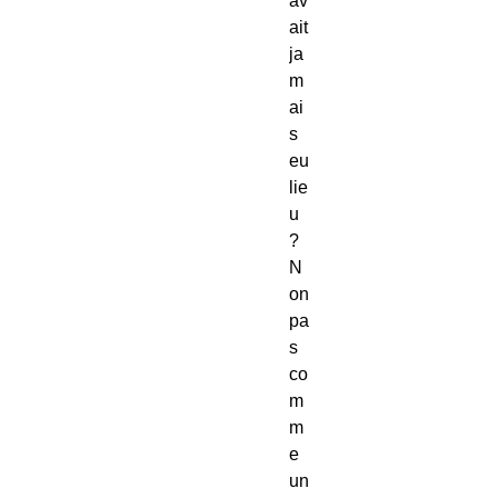
av
ait 
ja
m
ai
s 
eu 
lie
u 
?
N
on 
pa
s 
co
m
m
e 
un 