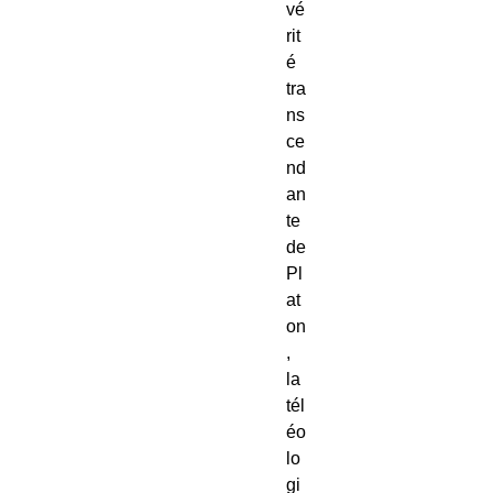
vé
rit
é 
tra
ns
ce
nd
an
te 
de 
Pl
at
on
, 
la 
tél
éo
lo
gi