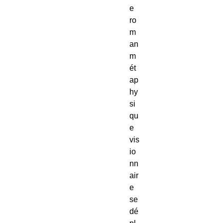
e 
ro
m
an 
m
ét
ap
hy
si
qu
e 
vis
io
nn
air
e 
se 
dé