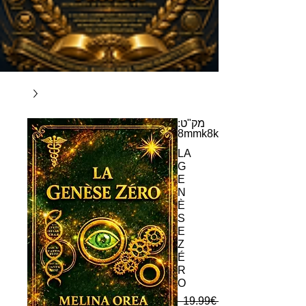
מק"ט:
8mmk8k
LA
G
E
N
È
S
E
Z
É
R
O
 ‏19.99 ‏€ 