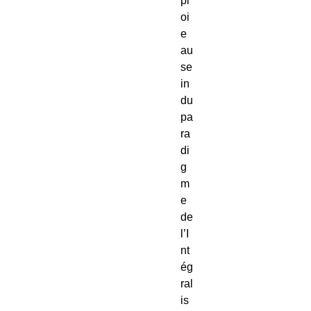
pl
oi
e 
au 
se
in 
du 
pa
ra
di
g
m
e 
de 
l’I
nt
ég
ral
is