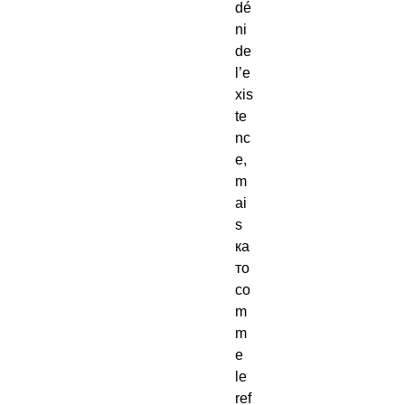
dé
ni 
de 
l’e
xis
te
nc
e,
m
ai
s 
ка
то 
co
m
m
e 
le 
ref