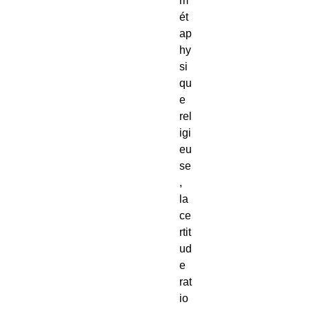
m
ét
ap
hy
si
qu
e 
rel
igi
eu
se
, 
la 
ce
rtit
ud
e 
rat
io