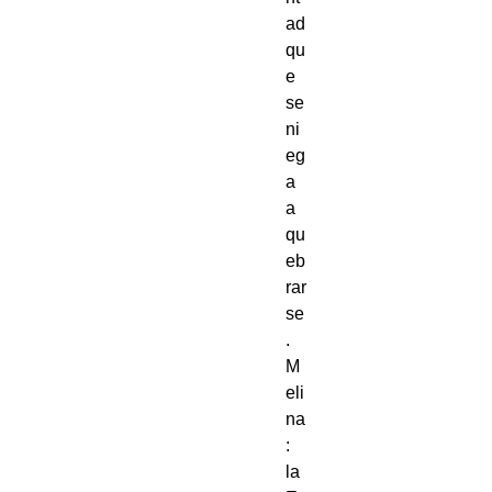
ad
qu
e
se
ni
eg
a
a
qu
eb
rar
se
.
M
eli
na
:
la