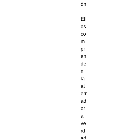
ón
.
Ell
os
co
m
pr
en
de
n
la
at
err
ad
or
a
ve
rd
ad