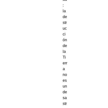
:
la
de
str
uc
ci
ón
de
la
Ti
err
a
no
es
un
de
sa
str