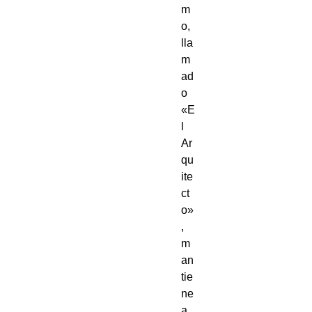
m
o,
lla
m
ad
o
«E
l
Ar
qu
ite
ct
o»
,
m
an
tie
ne
a