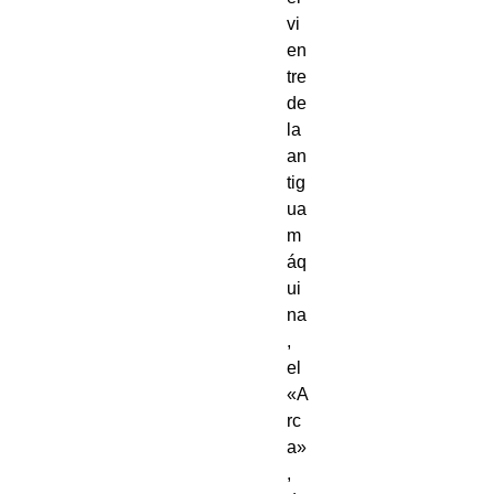
vi
en
tre
de
la
an
tig
ua
m
áq
ui
na
,
el
«A
rc
a»
,