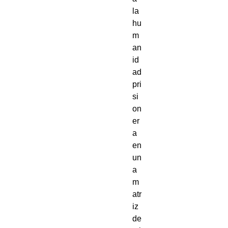
la
hu
m
an
id
ad
pri
si
on
er
a
en
un
a
m
atr
iz
de