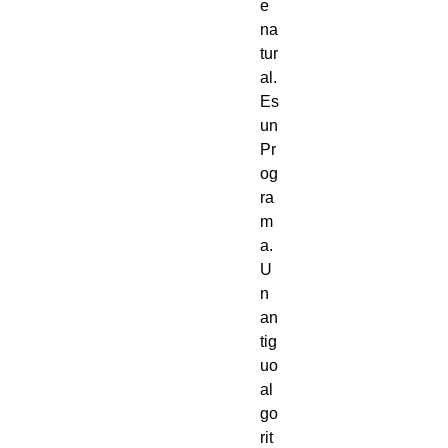
e
na
tur
al.
Es
un
Pr
og
ra
m
a.
U
n
an
tig
uo
al
go
rit