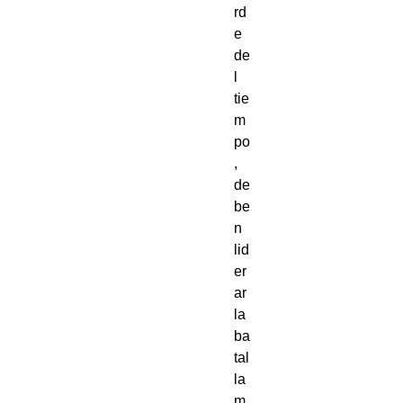
rd
e
de
l
tie
m
po
,
de
be
n
lid
er
ar
la
ba
tal
la
m