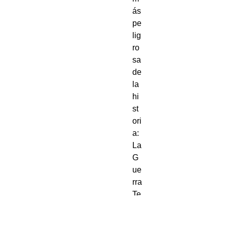
ás
pe
lig
ro
sa
de
la
hi
st
ori
a:
La
G
ue
rra
Te
m
po