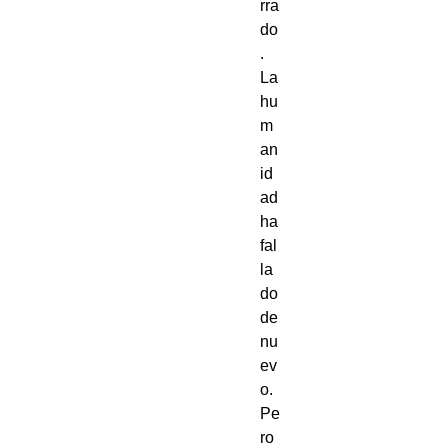
rra
do
.
La
hu
m
an
id
ad
ha
fal
la
do
de
nu
ev
o.
Pe
ro