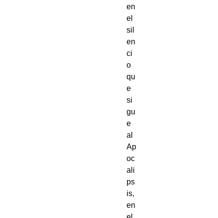
en
el
sil
en
ci
o
qu
e
si
gu
e
al
Ap
oc
ali
ps
is,
en
el