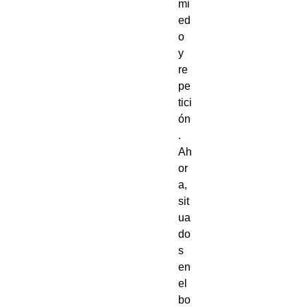
mi
ed
o
y
re
pe
tici
ón
.
Ah
or
a,
sit
ua
do
s
en
el
bo