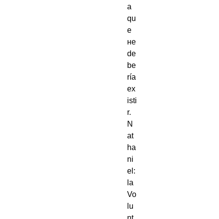
a
qu
e
не
de
be
ría
ex
isti
r.
N
at
ha
ni
el:
la
Vo
lu
nt