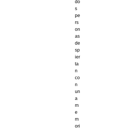
do
s
pe
rs
on
as
de
sp
ier
ta
n
co
n
un
a
m
e
m
ori