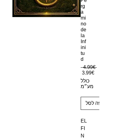
Pe
rg
a
mi
no
de
la
Inf
ini
tu
d
מחיר רגיל
 ‏4.99 ‏€ 
מחיר מבצע
‏3.99 ‏€
כולל
מע״מ
הוספה לסל
EL
FI
N