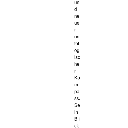
un
d
ne
ue
r
on
tol
og
isc
he
r
Ko
m
pa
ss.
Se
in
Bli
ck