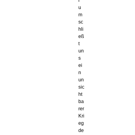
r
u
m
sc
hli
eß
t
un
s
ei
n
un
sic
ht
ba
rer
Kri
eg
de