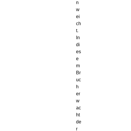
n
w
ei
ch
t.
In
di
es
e
m
Br
uc
h
er
w
ac
ht
de
r