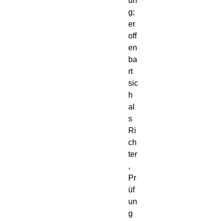
un
g;
er
off
en
ba
rt
sic
h
al
s
Ri
ch
ter
,
Pr
üf
un
g