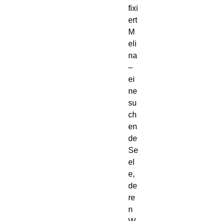
fixi
ert
M
eli
na
–
ei
ne
su
ch
en
de
Se
el
e,
de
re
n