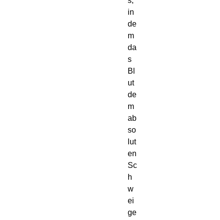
s,
in
de
m
da
s
Bl
ut
de
m
ab
so
lut
en
Sc
h
w
ei
ge