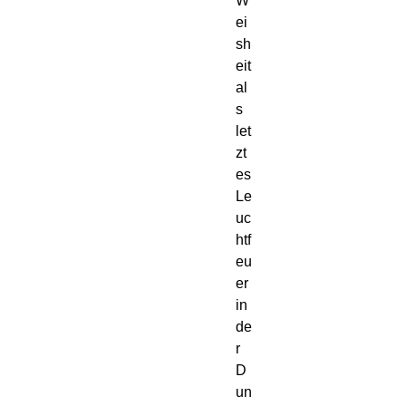
W
ei
sh
eit
al
s
let
zt
es
Le
uc
htf
eu
er
in
de
r
D
un