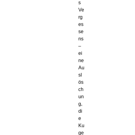
s
Ve
rg
es
se
ns
–
ei
ne
Au
sl
ös
ch
un
g,
di
e
Ku
ge