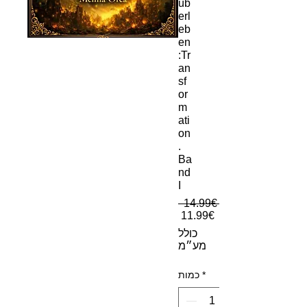
üb
erl
eb
en
:Tr
an
sf
or
m
ati
on
.
Ba
nd
I
 ‏14.99 ‏€ 
מחיר מבצע
‏11.99 ‏€
כולל
מע״מ
*
כמות