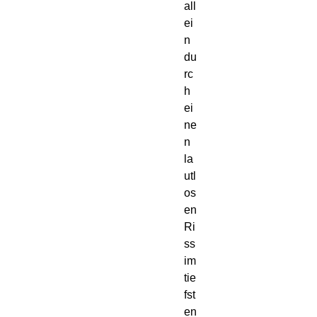
all
ei
n
du
rc
h
ei
ne
n
la
utl
os
en
Ri
ss
im
tie
fst
en