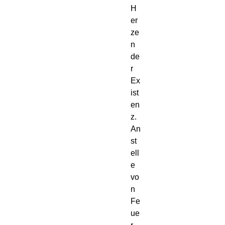
H
er
ze
n
de
r
Ex
ist
en
z.
An
st
ell
e
vo
n
Fe
ue