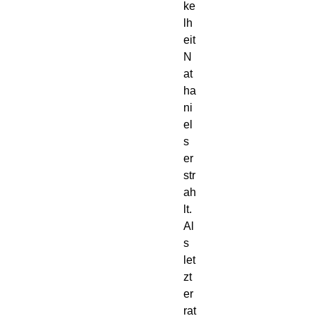
ke
lh
eit
N
at
ha
ni
el
s
er
str
ah
lt.
Al
s
let
zt
er
rat