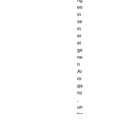
ng
en
in
se
in
er
ei
ge
ne
n
Ar
ro
ga
nz
,
un
ter
br
eit