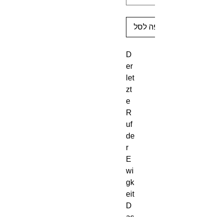
הוספה לסל
D
er
let
zt
e
R
uf
de
r
E
wi
gk
eit
D