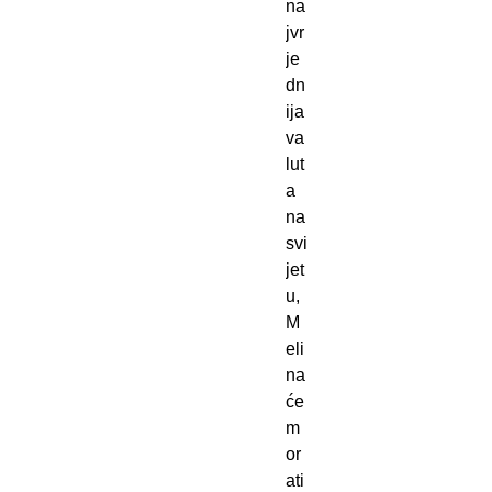
na
jvr
je
dn
ija
va
lut
a
na
svi
jet
u,
M
eli
na
će
m
or
ati