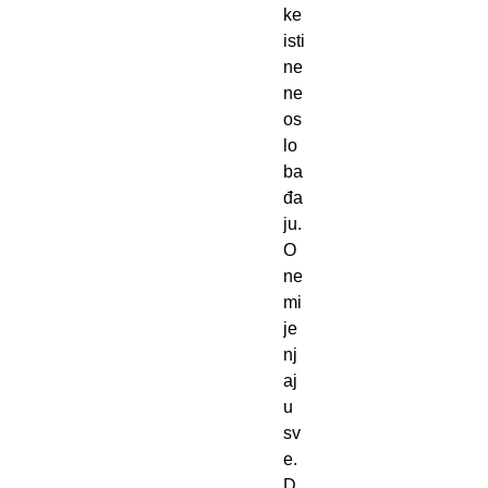
ke
isti
ne
ne
os
lo
ba
đa
ju.
O
ne
mi
je
nj
aj
u
sv
e.
D