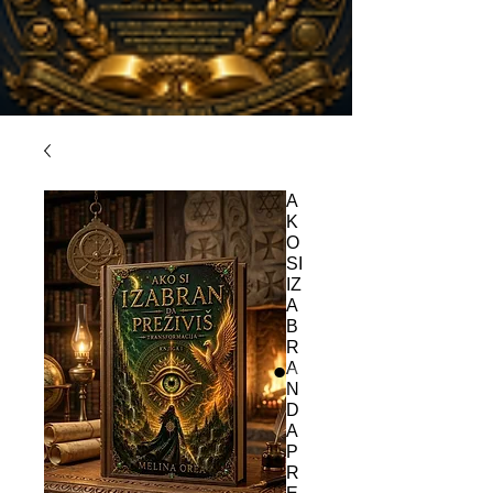
A
K
O
SI
IZ
A
B
R
A
N
D
A
P
R