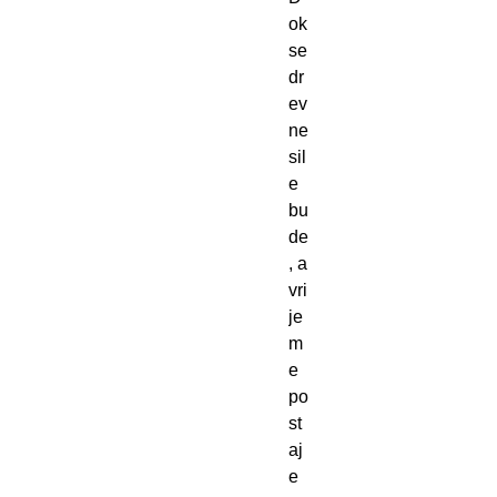
ok
se
dr
ev
ne
sil
e
bu
de
, a
vri
je
m
e
po
st
aj
e