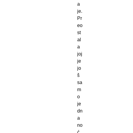
a
je.
Pr
eo
st
al
a
joj
je
jo
š
sa
m
o
je
dn
a
no
ć.