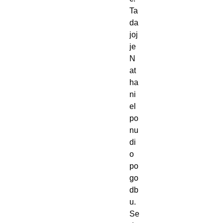
Ta
da
joj
je
N
at
ha
ni
el
po
nu
di
o
po
go
db
u.
Se