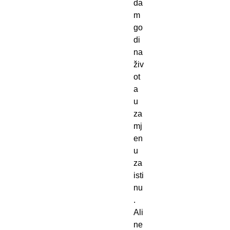
da
m
go
di
na
živ
ot
a
u
za
mj
en
u
za
isti
nu
.
Ali
ne