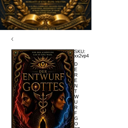
SKU:
xx2vp4
D
E
R
E
N
T
W
U
R
F
G
O