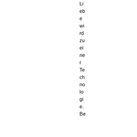
Li
eb
e 
wi
rd 
zu 
ei
ne
r 
Te
ch
no
lo
gi
e.

Be
w
us
sts