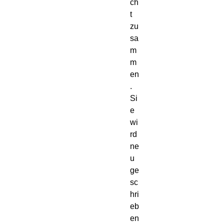
ch
t 
zu
sa
m
m
en
.

Si
e 
wi
rd 
ne
u 
ge
sc
hri
eb
en