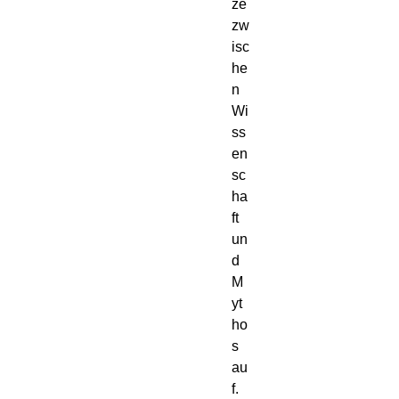
ze 
zw
isc
he
n 
Wi
ss
en
sc
ha
ft 
un
d 
M
yt
ho
s 
au
f.
