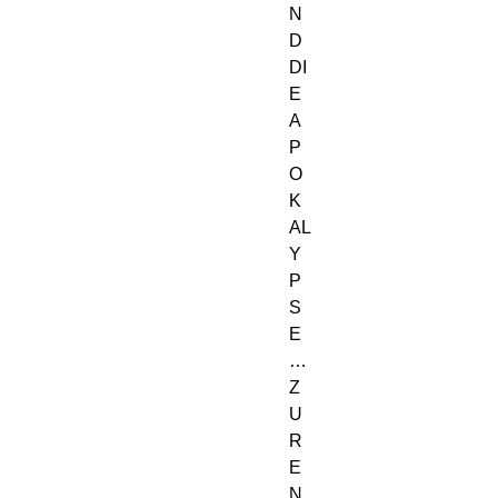
N
D 
DI
E 
A
P
O
K
AL
Y
P
S
E
… 
Z
U
R 
E
N