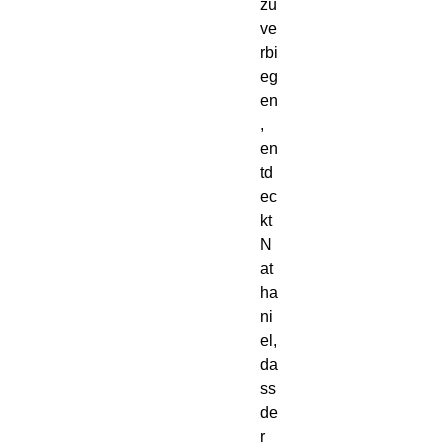
zu 
ve
rbi
eg
en
, 
en
td
ec
kt 
N
at
ha
ni
el, 
da
ss 
de
r 