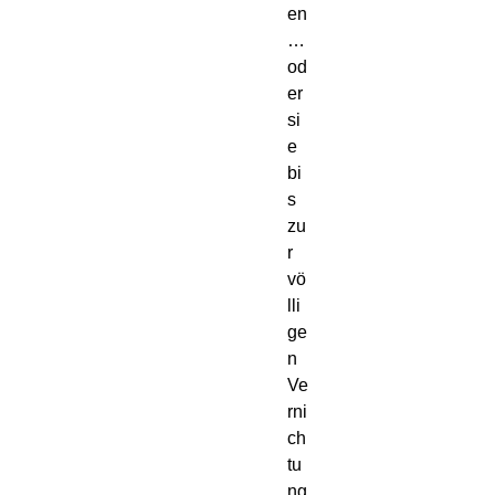
en
… 
od
er 
si
e 
bi
s 
zu
r 
vö
lli
ge
n 
Ve
rni
ch
tu
ng 