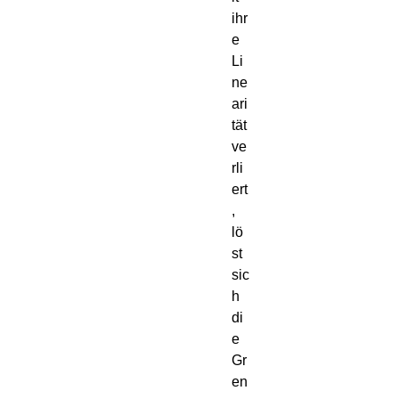
ihr
e 
Li
ne
ari
tät 
ve
rli
ert
, 
lö
st 
sic
h 
di
e 
Gr
en