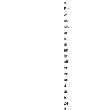
s 
Be
w
us
sts
ei
n 
m
an
ip
uli
er
en 
un
d 
di
e 
Ze
it 