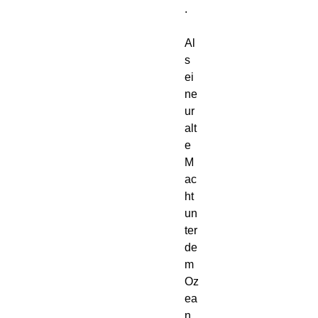
.

Al
s 
ei
ne 
ur
alt
e 
M
ac
ht 
un
ter 
de
m 
Oz
ea
n 