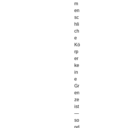
m
en
sc
hli
ch
e 
Kö
rp
er 
ke
in
e 
Gr
en
ze 
ist 
— 
so
nd