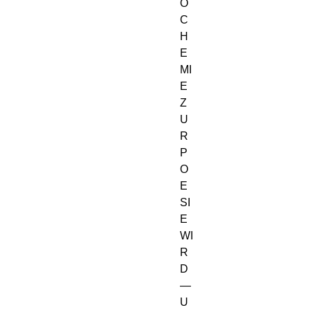
O
C
H
E
MI
E 
Z
U
R 
P
O
E
SI
E 
WI
R
D 
— 
U