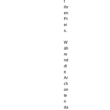
t 
ihr
en 
Pr
ei
s.

W
äh
re
nd 
di
e 
Ar
ch
on
te
n 
da