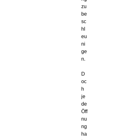
zu 
be
sc
hl
eu
ni
ge
n.

D
oc
h 
je
de 
Öff
nu
ng 
ha