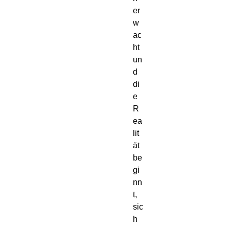
er
w
ac
ht 
un
d 
di
e 
R
ea
lit
ät 
be
gi
nn
t, 
sic
h 