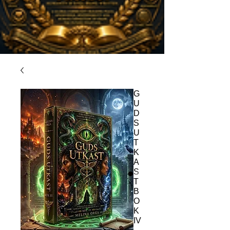
G
U
D
S
U
T
K
A
S
T
B
O
K
IV