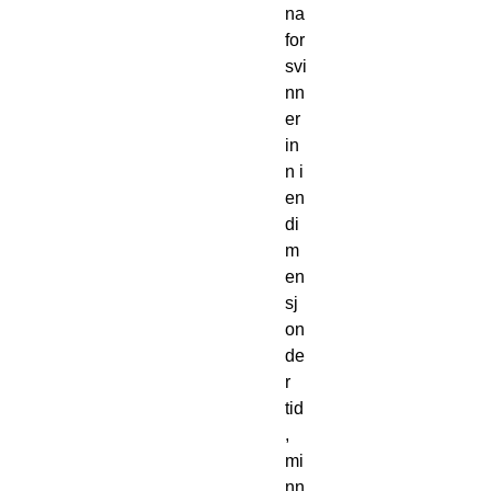
na
for
svi
nn
er
in
n i
en
di
m
en
sj
on
de
r
tid
,
mi
nn