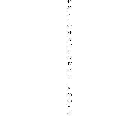
er
se
lv
e
vir
ke
lig
he
te
ns
str
uk
tur
.
M
en
da
M
eli