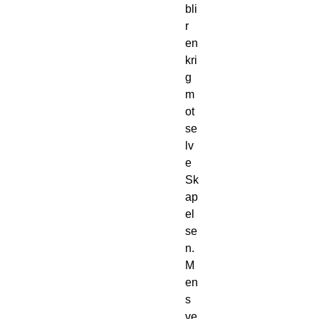
bli
r
en
kri
g
m
ot
se
lv
e
Sk
ap
el
se
n.
M
en
s
ve