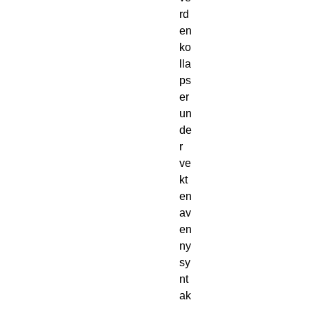
rd
en
ko
lla
ps
er
un
de
r
ve
kt
en
av
en
ny
sy
nt
ak