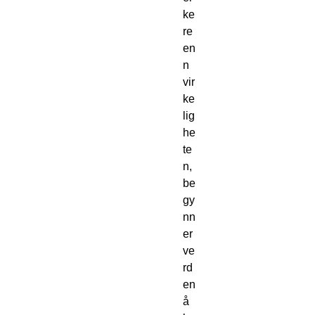
ke
re
en
n
vir
ke
lig
he
te
n,
be
gy
nn
er
ve
rd
en
å