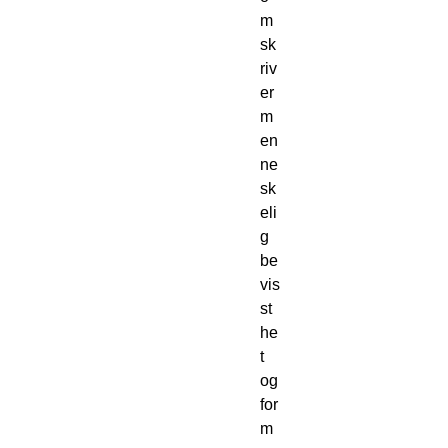
m
sk
riv
er
m
en
ne
sk
eli
g
be
vis
st
he
t
og
for
m