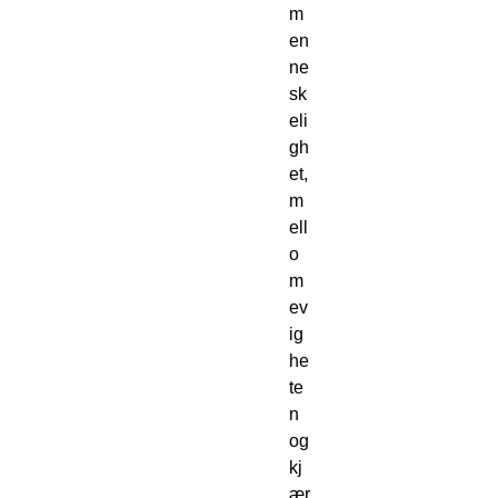
m
en
ne
sk
eli
gh
et,
m
ell
o
m
ev
ig
he
te
n
og
kj
ær