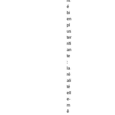
rit
é
bi
en
pl
us
ter
rifi
an
te
:
la
ré
ali
té
ell
e-
m
ê