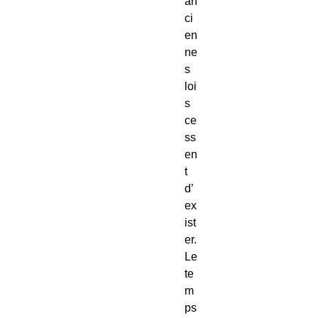
an
ci
en
ne
s
loi
s
ce
ss
en
t
d’
ex
ist
er.
Le
te
m
ps