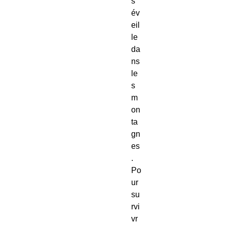
s’
év
eil
le
da
ns
le
s
m
on
ta
gn
es
.
Po
ur
su
rvi
vr