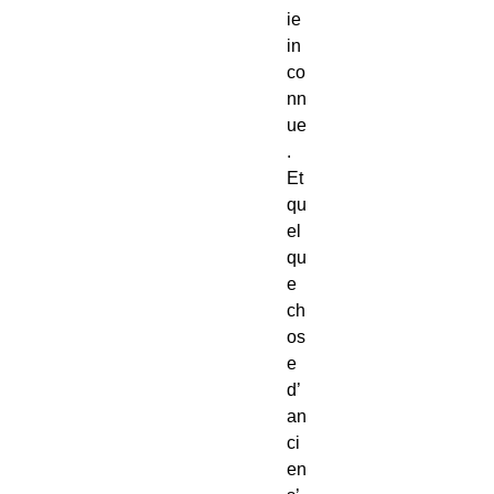
ie
in
co
nn
ue
.
Et
qu
el
qu
e
ch
os
e
d’
an
ci
en