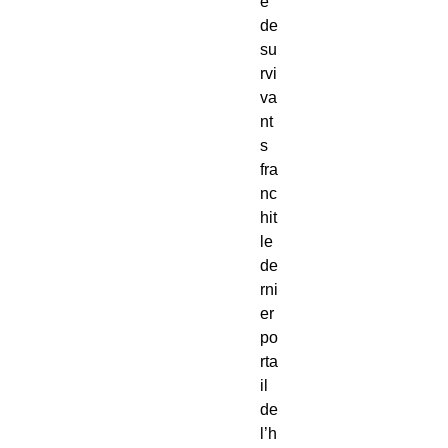
e
de
su
rvi
va
nt
s
fra
nc
hit
le
de
rni
er
po
rta
il
de
l’h