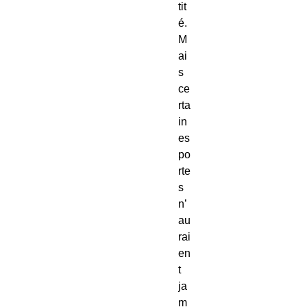
tit
é.
M
ai
s
ce
rta
in
es
po
rte
s
n’
au
rai
en
t
ja
m