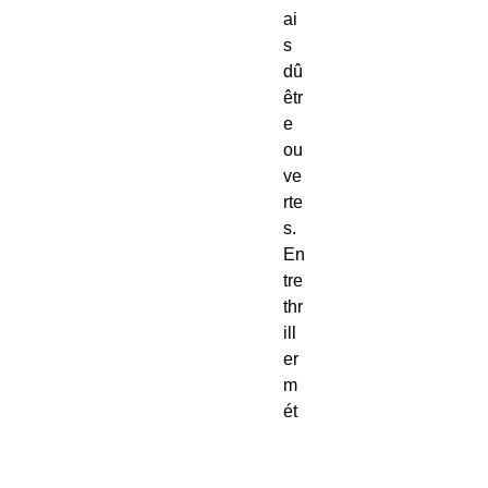
ai
s
dû
êtr
e
ou
ve
rte
s.
En
tre
thr
ill
er
m
ét
ap
hy