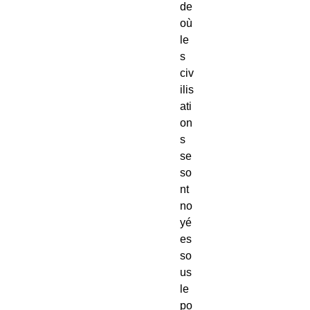
de
où
le
s
civ
ilis
ati
on
s
se
so
nt
no
yé
es
so
us
le
po