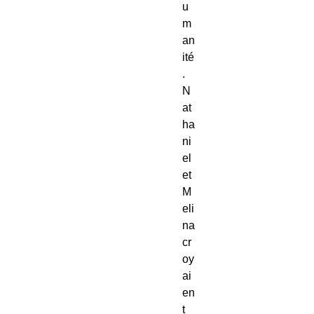
u
m
an
ité
.
N
at
ha
ni
el
et
M
eli
na
cr
oy
ai
en
t