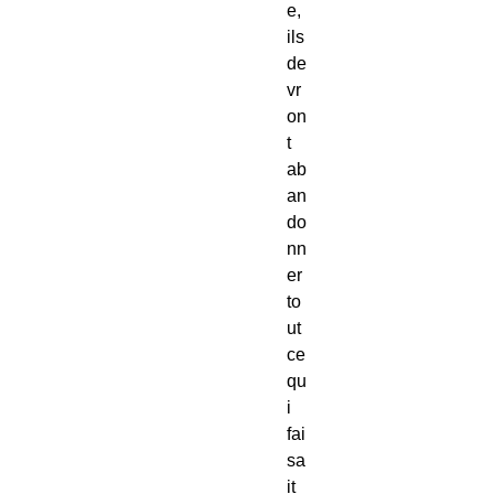
e,
ils
de
vr
on
t
ab
an
do
nn
er
to
ut
ce
qu
i
fai
sa
it