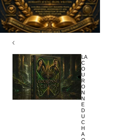
LA
C
O
U
R
O
N
N
E
D
U
C
H
A