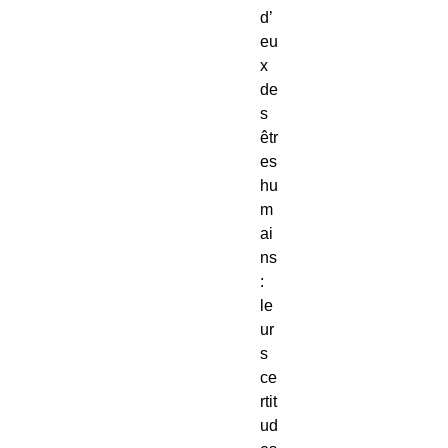
d’
eu
x
de
s
êtr
es
hu
m
ai
ns
:
le
ur
s
ce
rtit
ud