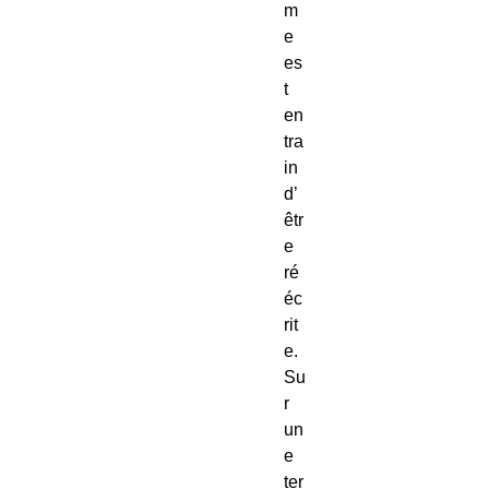
m
e
es
t
en
tra
in
d’
êtr
e
ré
éc
rit
e.
Su
r
un
e
ter