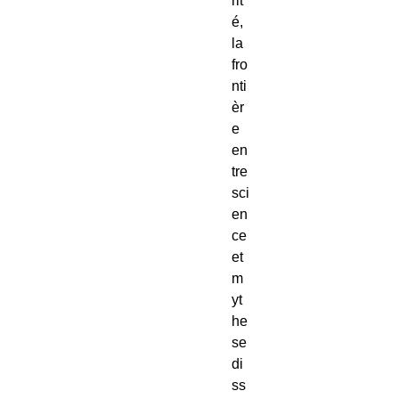
rit
é,
la
fro
nti
èr
e
en
tre
sci
en
ce
et
m
yt
he
se
di
ss