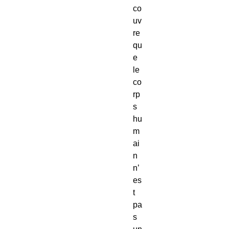
co
uv
re
qu
e
le
co
rp
s
hu
m
ai
n
n’
es
t
pa
s