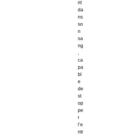
rit
da
ns
so
n
sa
ng
,
ca
pa
bl
e
de
st
op
pe
r
l’e
ntr