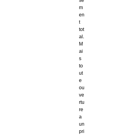
se
m
en
t
tot
al.
M
ai
s
to
ut
e
ou
ve
rtu
re
a
un
pri