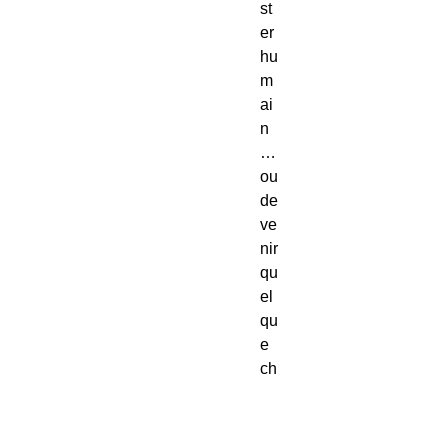
st
er
hu
m
ai
n
…
ou
de
ve
nir
qu
el
qu
e
ch
os
e
de