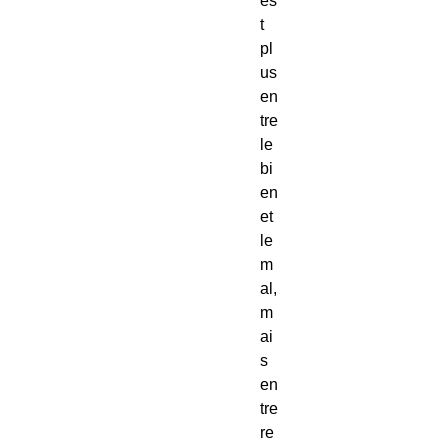
es
t
pl
us
en
tre
le
bi
en
et
le
m
al,
m
ai
s
en
tre
re