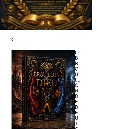
LE
B
R
O
UI
LL
O
N
D
E
DI
E
U
T