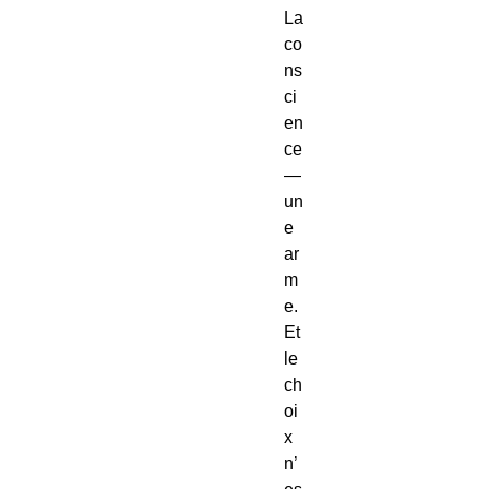
La
co
ns
ci
en
ce
—
un
e
ar
m
e.
Et
le
ch
oi
x
n’