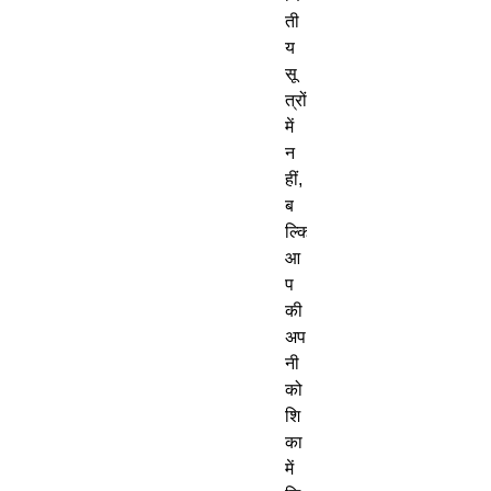
ती
य
सू
त्रों
में
न
हीं
,
ब
ल्कि
आ
प
की
अप
नी
को
शि
का
में