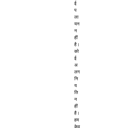
ई
प
ला
यन
न
हीं
है।
को
ई
अ
लग
नि
य
ति
न
हीं
है।
हम
केव