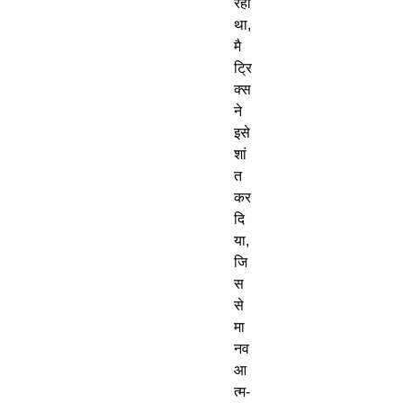
रहा
था
,
मै
ट्रि
क्स
ने
इसे
शां
त
कर
दि
या
,
जि
स
से
मा
नव
आ
त्म
-