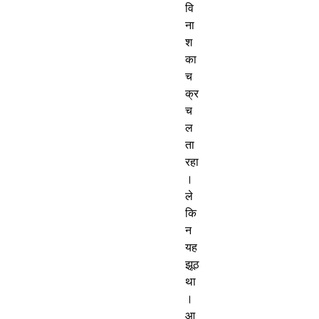
वि
ना
श
का
च
क्र
च
ल
ता
रहा
।
ले
कि
न
यह
झूठ
था
।
आ