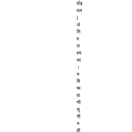
र्वाइ
वल
)
अं
ति
म
ल
क्ष्य
था
।
भ
वि
ष्य
वा
णी
सु
नी
न
हीं