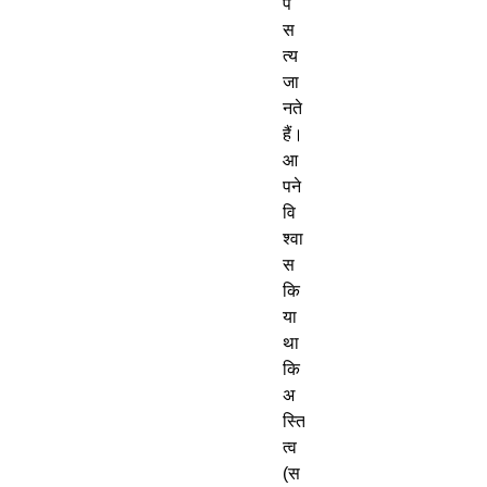
प
स
त्य
जा
नते
हैं।
आ
पने
वि
श्वा
स
कि
या
था
कि
अ
स्ति
त्व
(
स