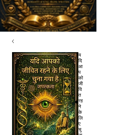
य
दि
आ
प
को
जी
वि
त
रह
ने
के
लि
ए
चु