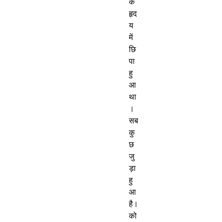
के
हृद
य
में
छि
पा
हु
आ
था
।
सब
कु
छ
जु
ड़ा
हु
आ
है।
को