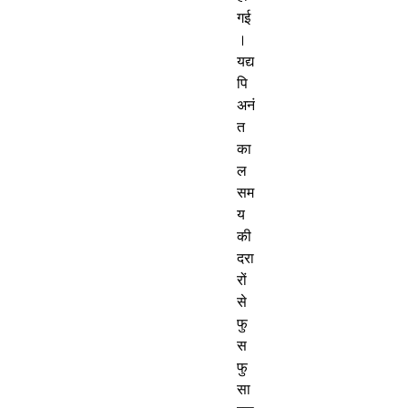
गई
।
यद्य
पि
अनं
त
का
ल
सम
य
की
दरा
रों
से
फु
स
फु
सा