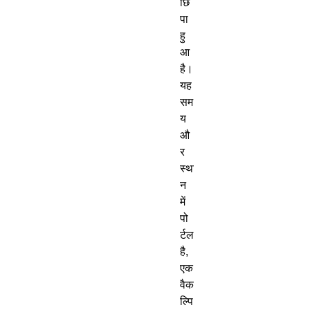
छि
पा
हु
आ
है।
यह
सम
य
औ
र
स्था
न
में
पो
र्टल
है
,
एक
वैक
ल्पि