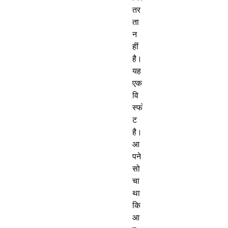
तर
ता
न
हीं
है।
यह
एक
वि
स्फो
ट
है।
आ
पने
सो
चा
था
कि
आ