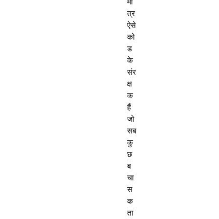
मा
त्र
ऐसे
को
ड
के
संर
क्ष
क
हैं
जो
सब
कु
छ
ब
चा
स
क
ता