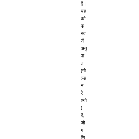
है।
यह
को
ड
स्व
र्ण
अनु
पा
त
(
गो
ल्ड
न
रे
श्यो
)
है
,
जो
ग
णि