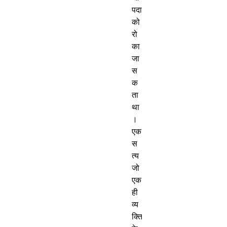
पदा
को
रो
का
जा
स
क
ता
था
।
एक
स
त्य
जो
एक
ही
व्य
क्ति