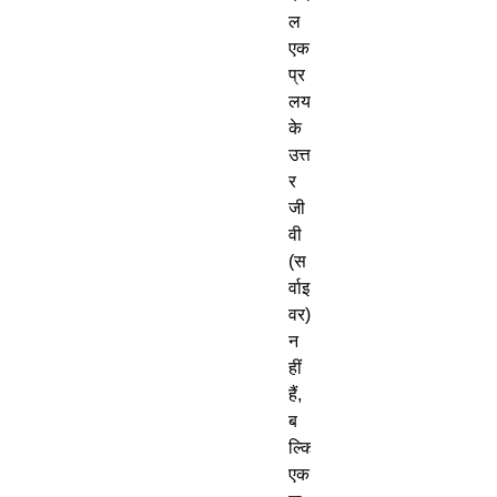
ल
एक
प्र
लय
के
उत्त
र
जी
वी
(
स
र्वाइ
वर
)
न
हीं
हैं
,
ब
ल्कि
एक