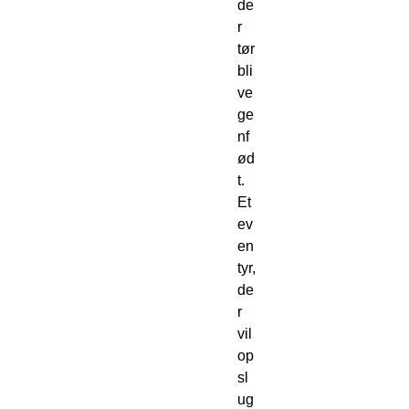
de
r
tør
bli
ve
ge
nf
ød
t.
Et
ev
en
tyr,
de
r
vil
op
sl
ug