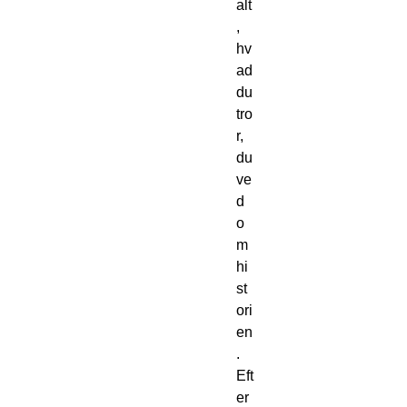
alt
,
hv
ad
du
tro
r,
du
ve
d
o
m
hi
st
ori
en
.
Eft
er