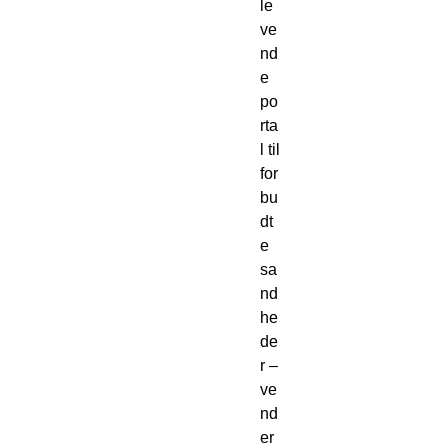
le
ve
nd
e
po
rta
l til
for
bu
dt
e
sa
nd
he
de
r –
ve
nd
er