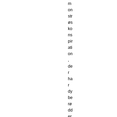
m
on
str
øs
ko
ns
pir
ati
on
,
de
r
ha
r
dy
be
rø
dd
er