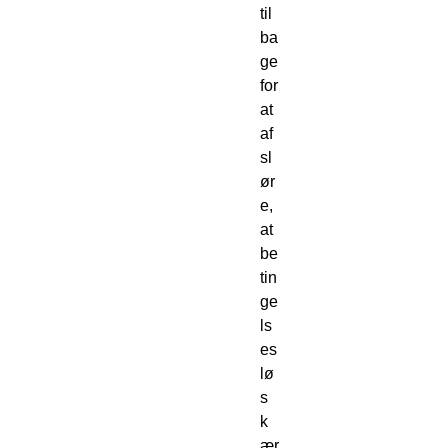
til
ba
ge
for
at
af
sl
ør
e,
at
be
tin
ge
ls
es
lø
s
k
ær