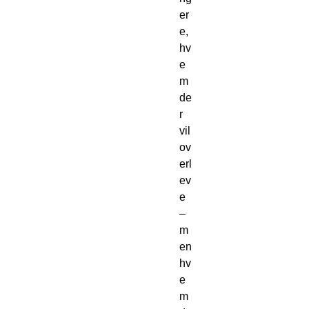
er
e,
hv
e
m
de
r
vil
ov
erl
ev
e
–
m
en
hv
e
m