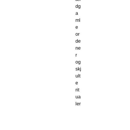
dg
a
ml
e
or
de
ne
r
og
skj
ult
e
rit
ua
ler
,
in
ds