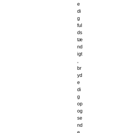
e
di
g
ful
ds
tæ
nd
igt
,
br
yd
e
di
g
op
og
se
nd
e