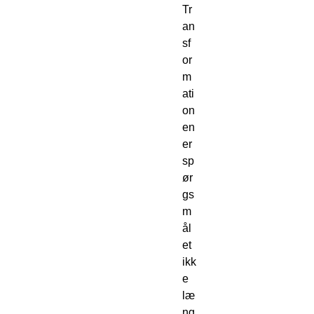
Tr
an
sf
or
m
ati
on
en
er
sp
ør
gs
m
ål
et
ikk
e
læ
ng