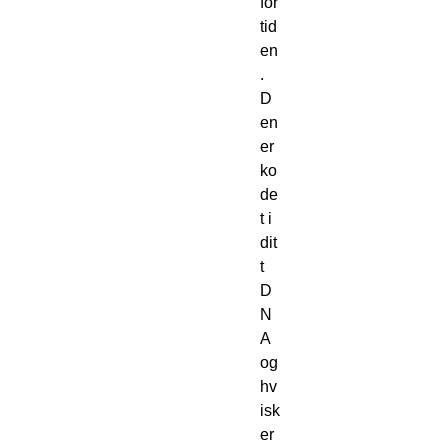
for
tid
en
.
D
en
er
ko
de
t i
dit
t
D
N
A
og
hv
isk
er