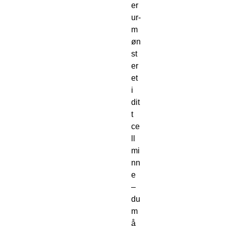
er
ur-
m
øn
st
er
et
i
dit
t
ce
ll
mi
nn
e
–
du
m
å