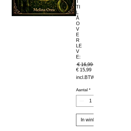
T
TI
L
Å
O
V
E
R
LE
V
E:
 € 16,99 
Verkoopprijs
€ 15,99
incl.BTW
Aantal
*
In winkelwagen