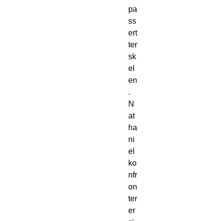
pa
ss
ert
ter
sk
el
en
.
N
at
ha
ni
el
ko
nfr
on
ter
er