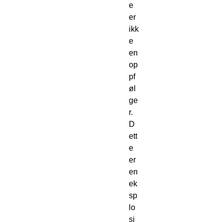
e
er
ikk
e
en
op
pf
øl
ge
r.
D
ett
e
er
en
ek
sp
lo
sj