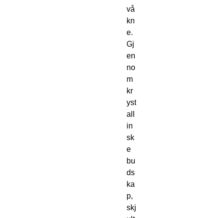
vå
kn
e.
Gj
en
no
m
kr
yst
all
in
sk
e
bu
ds
ka
p,
skj