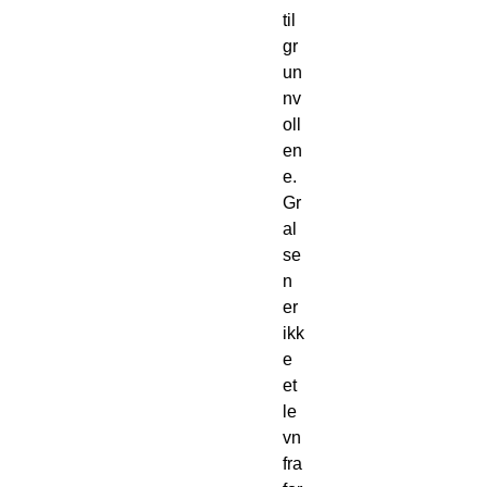
til
gr
un
nv
oll
en
e.
Gr
al
se
n
er
ikk
e
et
le
vn
fra