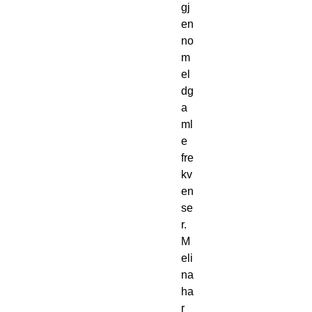
gj
en
no
m
el
dg
a
ml
e
fre
kv
en
se
r.
M
eli
na
ha
r