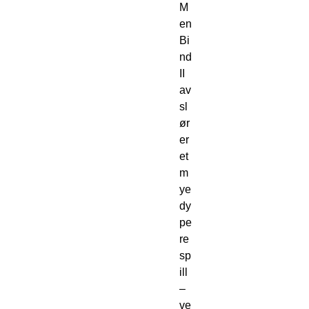
M
en
Bi
nd
II
av
sl
ør
er
et
m
ye
dy
pe
re
sp
ill
–
ve