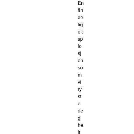
En
ån
de
lig
ek
sp
lo
sj
on
so
m
vil
ry
st
e
de
g
he
lt