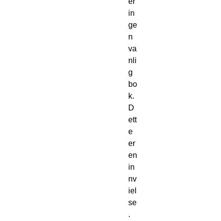
er
in
ge
n
va
nli
g
bo
k.
D
ett
e
er
en
in
nv
iel
se
.