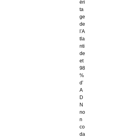
éri
ta
ge 
de 
l'A
tla
nti
de 
et 
98 
% 
d'
A
D
N 
no
n 
co
da