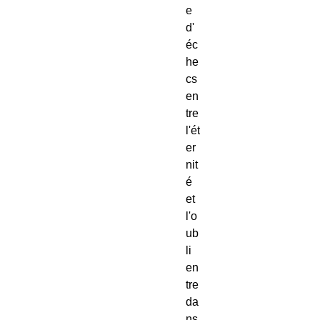
e 
d'
éc
he
cs 
en
tre 
l'ét
er
nit
é 
et 
l'o
ub
li 
en
tre 
da
ns 