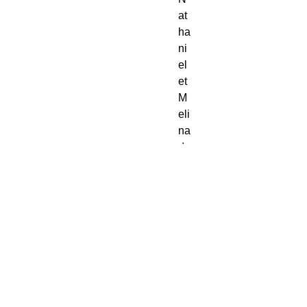
at
ha
ni
el 
et 
M
eli
na 
do
iv
en
t 
ch
oi
sir 
: 
le 
po