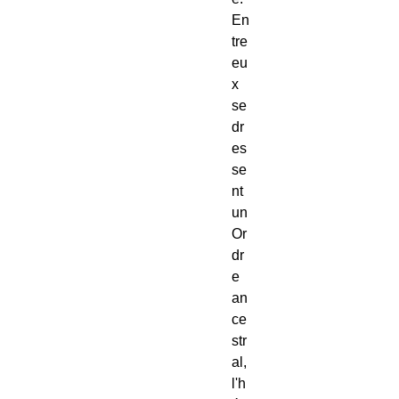
En
tre 
eu
x 
se 
dr
es
se
nt 
un 
Or
dr
e 
an
ce
str
al, 
l'h