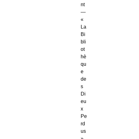
nt 
— 
« 
La 
Bi
bli
ot
hè
qu
e 
de
s 
Di
eu
x 
Pe
rd
us 
», 