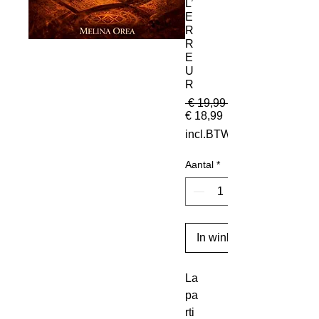
L’
E
R
R
E
U
R
 € 19,99 
Verkoopprijs
€ 18,99
incl.BTW
Aantal
*
In winkelwagen
La 
pa
rti