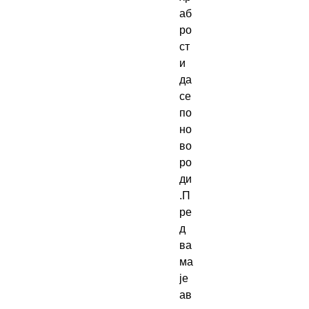
аб
ро
ст
и 
да 
се 
по
но
во 
ро
ди
.П
ре
д 
ва
ма 
је 
ав