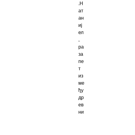
.Н
ат
ан
иј
ел
, 
ра
за
пе
т 
из
ме
ђу 
др
ев
ни
х 
ре
до