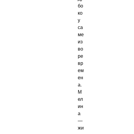
бо
ко 
у 
са
ме 
из
во
ре 
вр
ем
ен
а.
М
ел
ин
а 
— 
жи