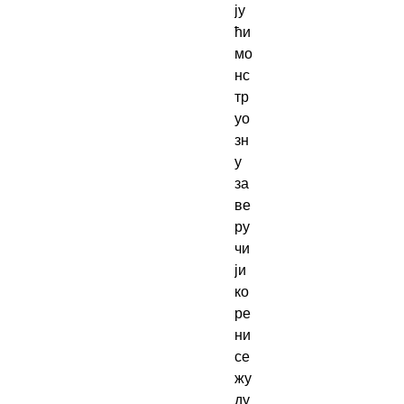
ју
ћи 
мо
нс
тр
уо
зн
у 
за
ве
ру 
чи
ји 
ко
ре
ни 
се
жу 
ду