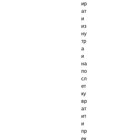
ир
ат
и 
из
ну
тр
а 
и 
на
по
сл
ет
ку 
вр
ат
ит
и 
пр
ек