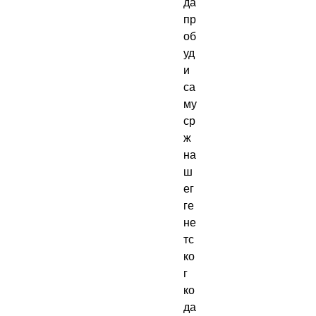
да 
пр
об
уд
и 
са
му 
ср
ж 
на
ш
ег 
ге
не
тс
ко
г 
ко
да