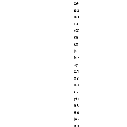
се 
да 
по
ка
же 
ка
ко 
је 
бе
зу
сл
ов
на 
љ
уб
ав 
на
јуз
ви