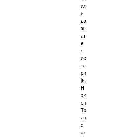
ил
и 
да 
зн
ат
е 
о 
ис
то
ри
ји.
Н
ак
он 
Тр
ан
с
ф