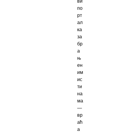
ви 
по
рт
ал 
ка 
за
бр
а
њ
ен
им 
ис
ти
на
ма 
— 
вр
аћ
а 