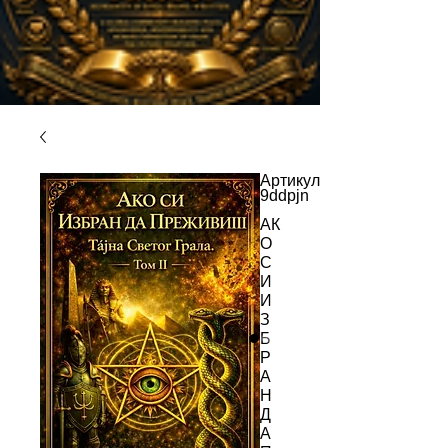
Артикул:
9ddpjn
АК
О
С
И
И
З
Б
Р
А
Н
Д
А