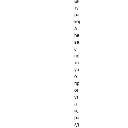
ан
ту
ра 
кој
а 
ће 
ва
с 
по
тп
ун
о 
пр
ог
ут
ат
и, 
ра
зд