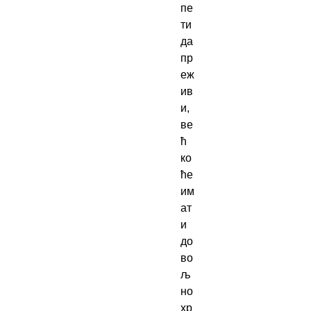
пе
ти 
да 
пр
еж
ив
и, 
ве
ћ 
ко 
ће 
им
ат
и 
до
во
љ
но 
хр