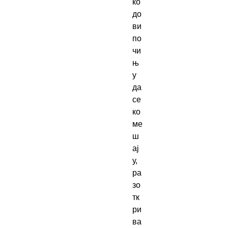
ко
до
ви 
по
чи
њ
у 
да 
се 
ко
ме
ш
ај
у, 
ра
зо
тк
ри
ва