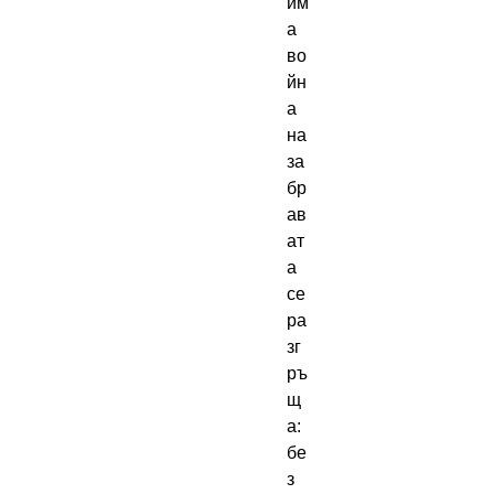
им
а
во
йн
а
на
за
бр
ав
ат
а
се
ра
зг
ръ
щ
а:
бе
з