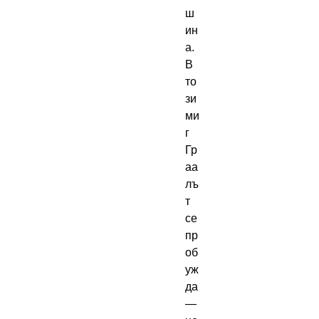
ш
ин
а.
В
то
зи
ми
г
Гр
аа
лъ
т
се
пр
об
уж
да
—