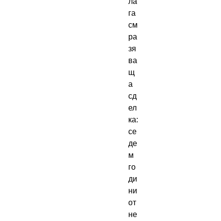
ла
га
см
ра
зя
ва
щ
а
сд
ел
ка:
се
де
м
го
ди
ни
от
не