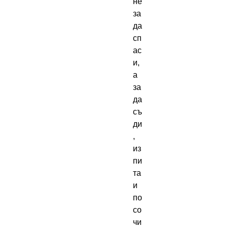
не
за
да
сп
ас
и,
а
за
да
съ
ди
,
из
пи
та
и
по
со
чи