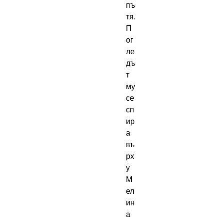
пъ
тя.
П
ог
ле
дъ
т
му
се
сп
ир
а
въ
рх
у
М
ел
ин
а