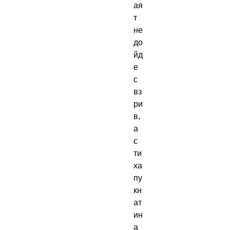
ая
т
не
до
йд
е
с
вз
ри
в,
а
с
ти
ха
пу
кн
ат
ин
а