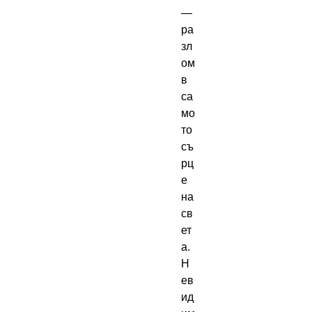
—
ра
зл
ом
в
са
мо
то
съ
рц
е
на
св
ет
а.
Н
ев
ид