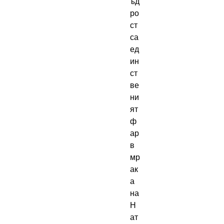
ъд
ро
ст
са
ед
ин
ст
ве
ни
ят
ф
ар
в
мр
ак
а
на
Н
ат