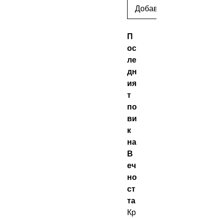
Добавить в корзину
П
ос
ле
дн
ия
т
по
ви
к
на
В
еч
но
ст
та
Кр