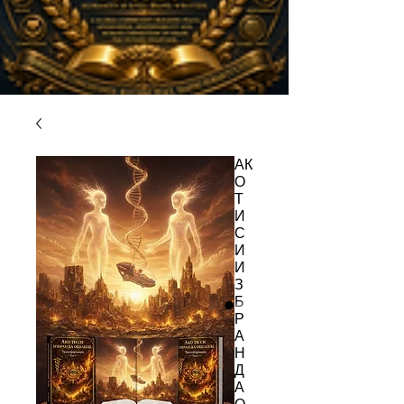
АК
О
Т
И
С
И
И
З
Б
Р
А
Н
Д
А