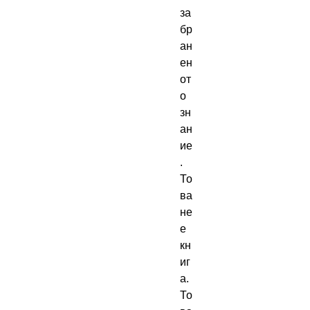
за
бр
ан
ен
от
о
зн
ан
ие
.
То
ва
не
е
кн
иг
а.
То