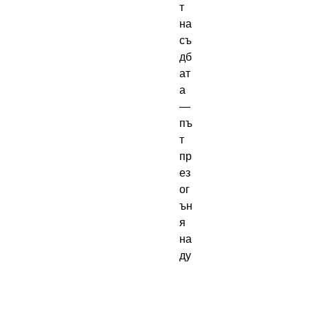
т
на
съ
дб
ат
а
—
пъ
т
пр
ез
ог
ън
я
на
ду
ш
ат
а,