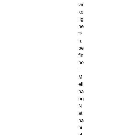
vir
ke
lig
he
te
n, 
be
fin
ne
r 
M
eli
na 
og 
N
at
ha
ni
el 