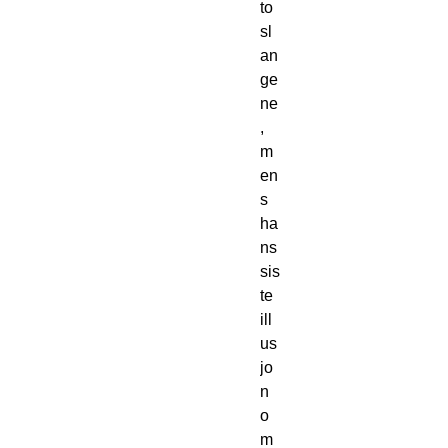
to 
sl
an
ge
ne
, 
m
en
s 
ha
ns 
sis
te 
ill
us
jo
n 
o
m 