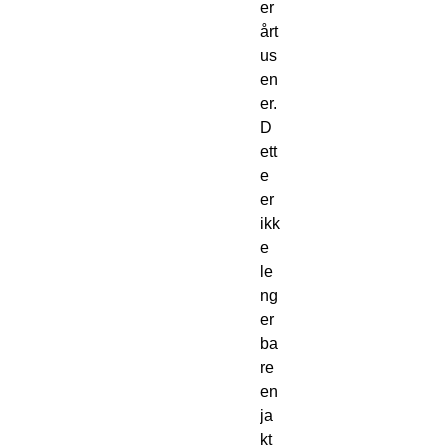
er 
årt
us
en
er. 
D
ett
e 
er 
ikk
e 
le
ng
er 
ba
re 
en 
ja
kt 