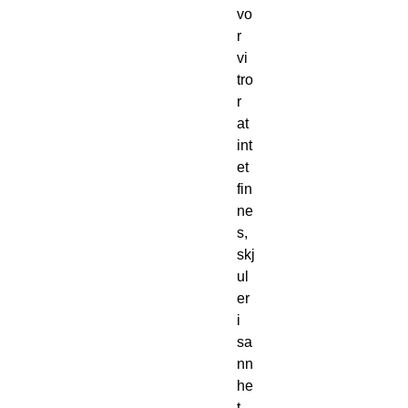
vo
r 
vi 
tro
r 
at 
int
et 
fin
ne
s, 
skj
ul
er 
i 
sa
nn
he
t 