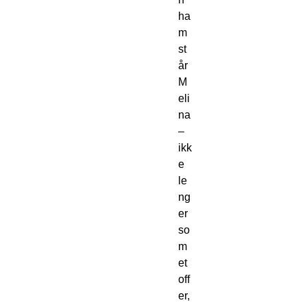
ha
m 
st
år 
M
eli
na 
– 
ikk
e 
le
ng
er 
so
m 
et 
off
er, 