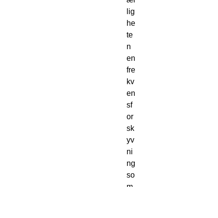
lig
he
te
n 
en 
fre
kv
en
sf
or
sk
yv
ni
ng 
so
m 
riv
er 