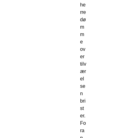
he
rre
dø
m
m
e 
ov
er 
tilv
ær
el
se
n 
bri
st
er. 
Fo
ra
n 