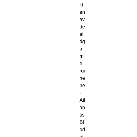
kt
en 
av 
de 
el
dg
a
ml
e 
rui
ne
ne 
i 
Atl
an
tis. 
Bl
od
et 