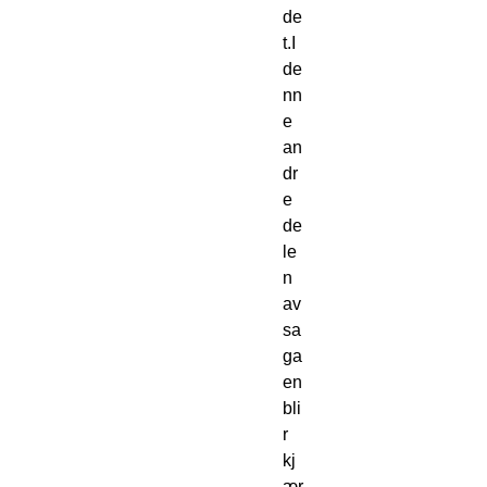
de
t.I 
de
nn
e 
an
dr
e 
de
le
n 
av 
sa
ga
en 
bli
r 
kj
ær