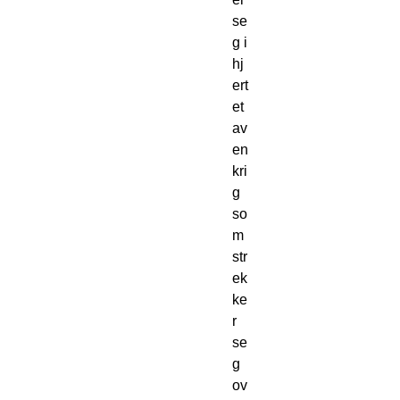
se
g i 
hj
ert
et 
av 
en 
kri
g 
so
m 
str
ek
ke
r 
se
g 
ov