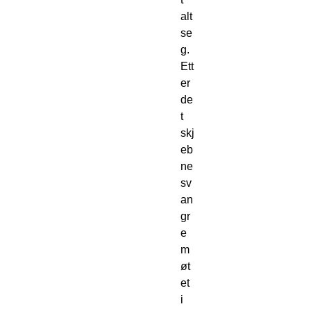
alt 
se
g.
Ett
er 
de
t 
skj
eb
ne
sv
an
gr
e 
m
øt
et 
i 