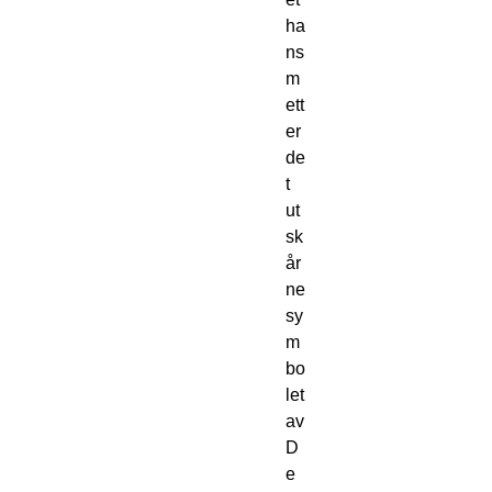
ha
ns 
m
ett
er 
de
t 
ut
sk
år
ne 
sy
m
bo
let 
av 
D
e 