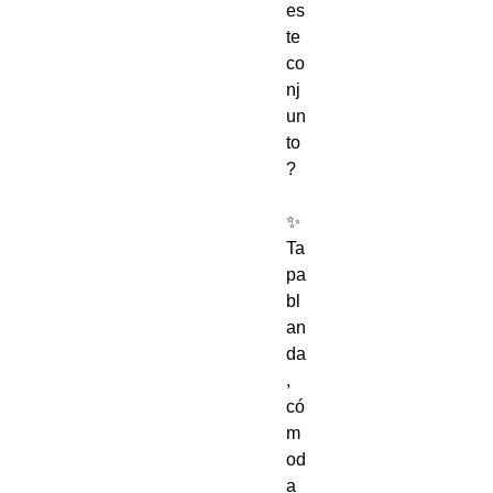
es
te 
co
nj
un
to
?

✨ 
Ta
pa 
bl
an
da
, 
có
m
od
a 