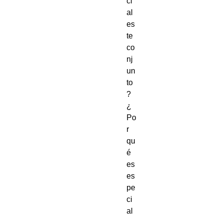
ci
al 
es
te 
co
nj
un
to
?

¿
Po
r 
qu
é 
es 
es
pe
ci
al 