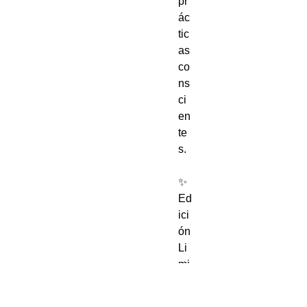
pr
ác
tic
as 
co
ns
ci
en
te
s.

✨ 
Ed
ici
ón 
Li
mi
ta
da