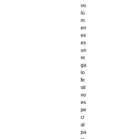
vo
lú
m
en
es 
es 
un 
re
ga
lo 
fe
sti
vo 
es
pe
ci
al 
pa