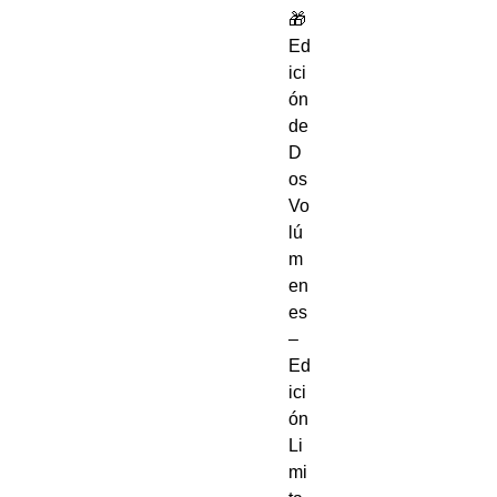
🎁 
Ed
ici
ón 
de 
D
os 
Vo
lú
m
en
es 
– 
Ed
ici
ón 
Li
mi