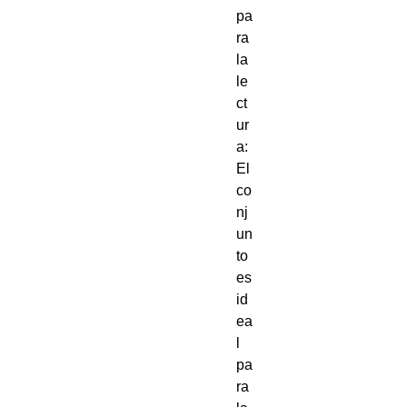
pa
ra 
la 
le
ct
ur
a: 
El 
co
nj
un
to 
es 
id
ea
l 
pa
ra 