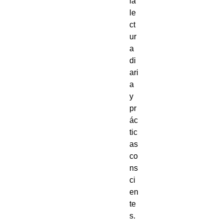
la 
le
ct
ur
a 
di
ari
a 
y 
pr
ác
tic
as 
co
ns
ci
en
te
s. 