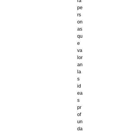
ra 
pe
rs
on
as 
qu
e 
va
lor
an 
la
s 
id
ea
s 
pr
of
un
da