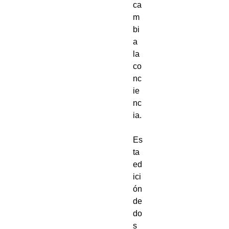
ca
m
bi
a 
la 
co
nc
ie
nc
ia.

Es
ta 
ed
ici
ón 
de 
do
s 