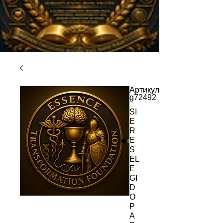
Артикул:
g72492
SI
E
R
E
S
EL
E
GI
D
O
P
A