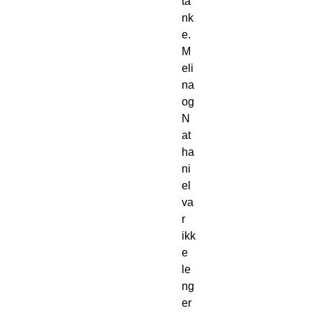
ta
nk
e.
M
eli
na 
og 
N
at
ha
ni
el 
va
r 
ikk
e 
le
ng
er 