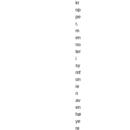
kr
op
pe
r, 
m
en 
no
ter 
i 
sy
mf
on
ie
n 
av 
en 
hø
ye
re 