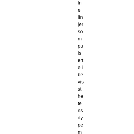
ln
e 
lin
jer 
so
m 
pu
ls
ert
e i 
be
vis
st
he
te
ns 
dy
pe 
m