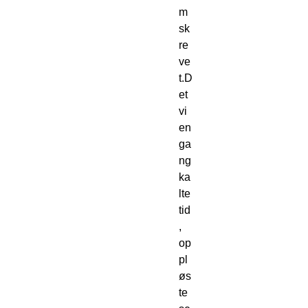
m
sk
re
ve
t.D
et 
vi 
en 
ga
ng 
ka
lte 
tid
, 
op
pl
øs
te 