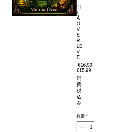
T
TI
L
Å
O
V
E
R
LE
V
E
 €16.99 
通常価格
€15.99
セール価格
消
費
税
込
み
数量
*