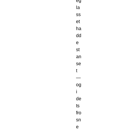
eg
la
ss
et 
ha
dd
e 
st
an
se
t 
— 
og 
i 
de
ts 
fro
sn
e 