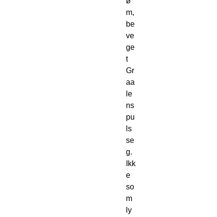
ø
m, 
be
ve
ge
t 
Gr
aa
le
ns 
pu
ls 
se
g. 
Ikk
e 
so
m 
ly