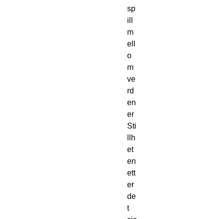
sp
ill 
m
ell
o
m 
ve
rd
en
er
Sti
llh
et
en 
ett
er 
de
t 