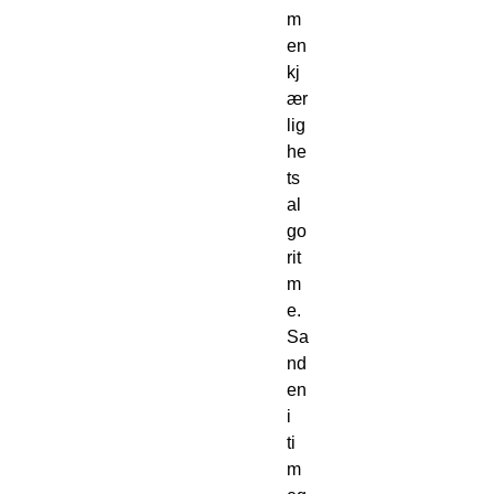
m 
en 
kj
ær
lig
he
ts
al
go
rit
m
e.
Sa
nd
en 
i 
ti
m