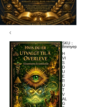
SKU：
8mmyep
H
VI
S
D
U
E
R
U
T
V
AL
G