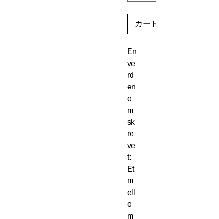
カートに追加する
En 
ve
rd
en 
o
m
sk
re
ve
t: 
Et 
m
ell
o
m