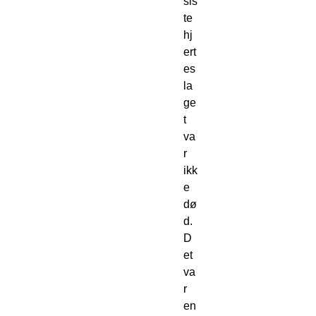
sis
te 
hj
ert
es
la
ge
t 
va
r 
ikk
e 
dø
d. 
D
et 
va
r 
en 