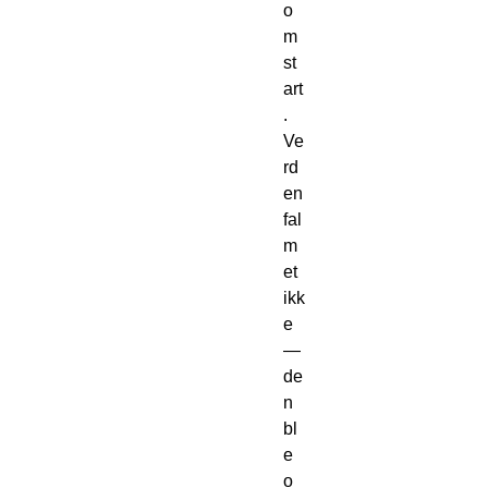
o
m
st
art
. 
Ve
rd
en 
fal
m
et 
ikk
e 
— 
de
n 
bl
e 
o