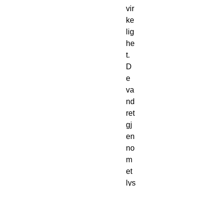
vir
ke
lig
he
t. 
D
e 
va
nd
ret 
gj
en
no
m 
et 
lys 
so
m 