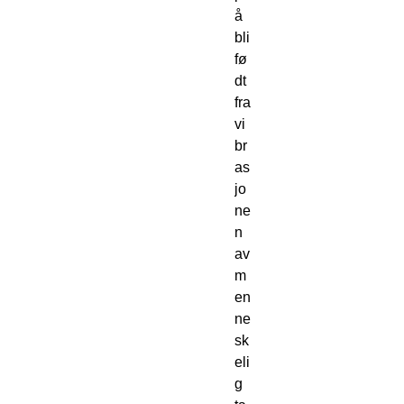
å 
bli 
fø
dt 
fra 
vi
br
as
jo
ne
n 
av 
m
en
ne
sk
eli
g 