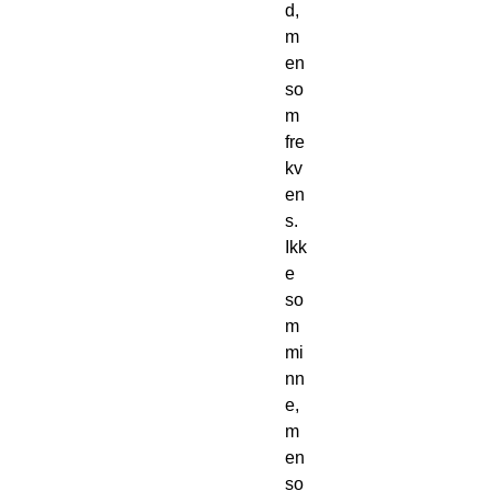
d, 
m
en 
so
m 
fre
kv
en
s. 
Ikk
e 
so
m 
mi
nn
e, 
m
en 
so