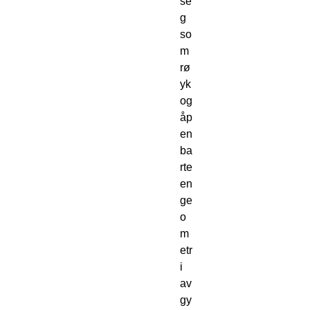
se
g 
so
m 
rø
yk 
og 
åp
en
ba
rte 
en 
ge
o
m
etr
i 
av 
gy