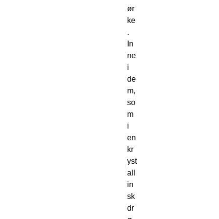
ør
ke
. 
In
ne 
i 
de
m, 
so
m 
i 
en 
kr
yst
all
in
sk 
dr