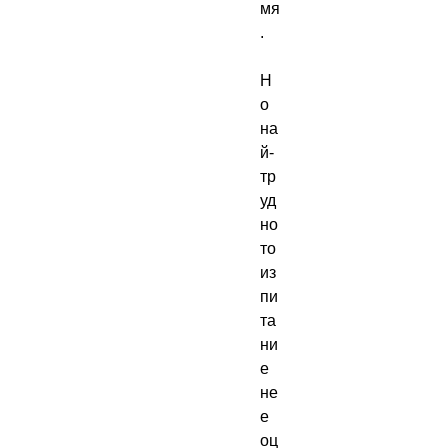
мя
. 

Н
о 
на
й-
тр
уд
но
то 
из
пи
та
ни
е 
не 
е 
оц