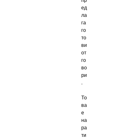
пр
ед
ла
га 
го
то
ви 
от
го
во
ри
.

То
ва 
е 
на
ра
ти