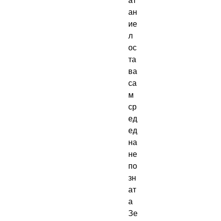
ат
ан
ие
л 
ос
та
ва 
са
м 
ср
ед 
ед
на 
не
по
зн
ат
а 
Зе