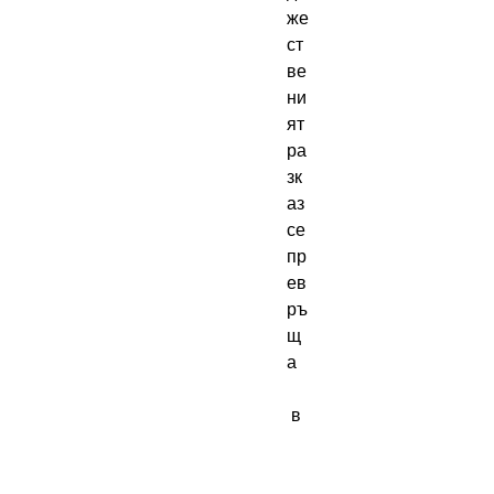
же
ст
ве
ни
ят 
ра
зк
аз 
се 
пр
ев
ръ
щ
а

 в 
пр
ос