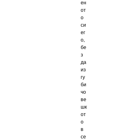
ен
от
о 
си 
ег
о, 
бе
з 
да 
из
гу
би 
чо
ве
шк
от
о 
в 
се