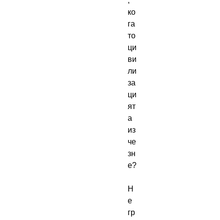
, 
ко
га
то 
ци
ви
ли
за
ци
ят
а 
из
че
зн
е?

Н
е 
гр