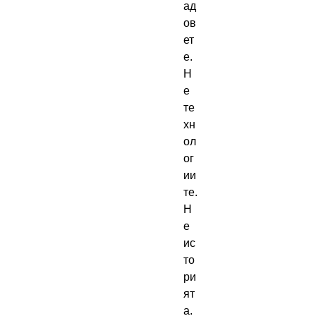
ад
ов
ет
е. 
Н
е 
те
хн
ол
ог
ии
те. 
Н
е 
ис
то
ри
ят
а. 