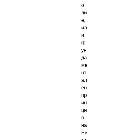
о 
ли 
е, 
ил
и 
ф
ун
да
ме
нт
ал
ен 
пр
ин
ци
п 
на 
Би