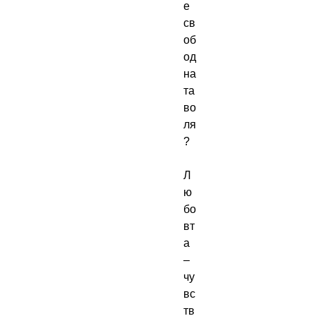
е 
св
об
од
на
та 
во
ля
?

Л
ю
бо
вт
а 
– 
чу
вс
тв