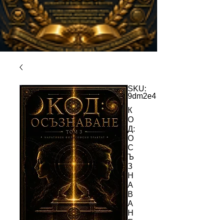
SKU:
9dm2e4
К
О
Д:
О
С
Ъ
З
Н
А
В
А
Н