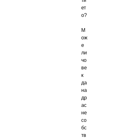
ти
ет
о?

М
ож
е 
ли 
чо
ве
к 
да 
на
др
ас
не 
со
бс
тв