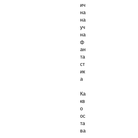
ич
на 
на
уч
на 
ф
ан
та
ст
ик
а

Ка
кв
о 
ос
та
ва