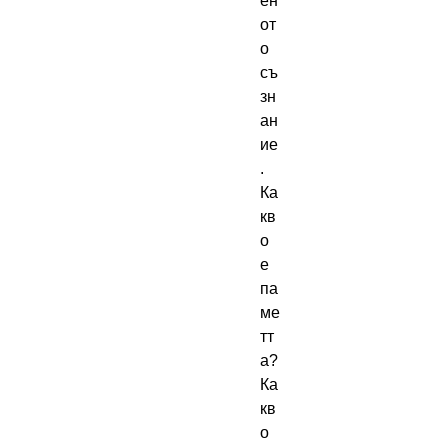
ен
от
о 
съ
зн
ан
ие
. 
Ка
кв
о 
е 
па
ме
тт
а? 
Ка
кв
о 